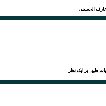
 عارف الحسینی
ت طیبہ پر ایک نظر