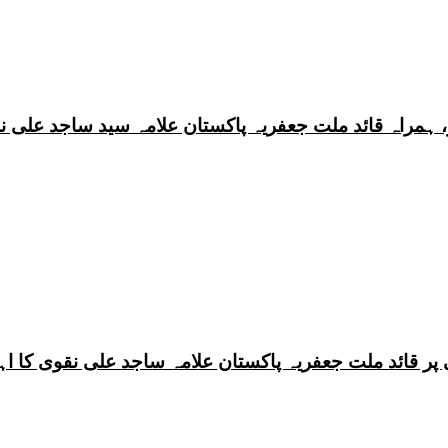
 ہمراہ قائد ملت جعفریہ پاکستان علامہ سید ساجد علی ن