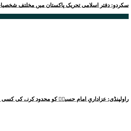
سکردو: دفتر اسلامی تحریک پاکستان میں مخلتف شخصیات
راولپنڈی: عزاداریِ امام حسینؑ کو محدود کرنے کی کس