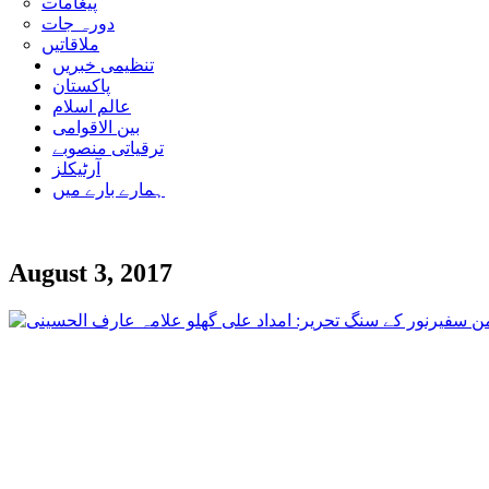
پیغامات
دورہ جات
ملاقاتیں
تنظیمی خبریں
پاکستان
عالم اسلام
بین الاقوامی
ترقیاتی منصوبے
آرٹیکلز
ہمارے بارے میں
August 3, 2017