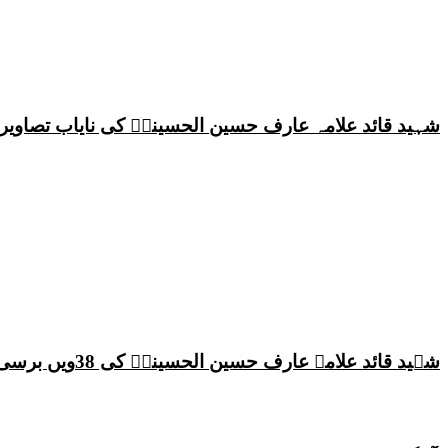
شہید قائد علامہ عارف حسین الحسینیؒ کی نایاب تصاویر،
شہید قائد علامہ عارف حسین الحسینیؒ کی 38ویں برسی پر قائد ملت جعفریہ پاکستان علامہ ساجد علی نقوی کا اہم پیغام