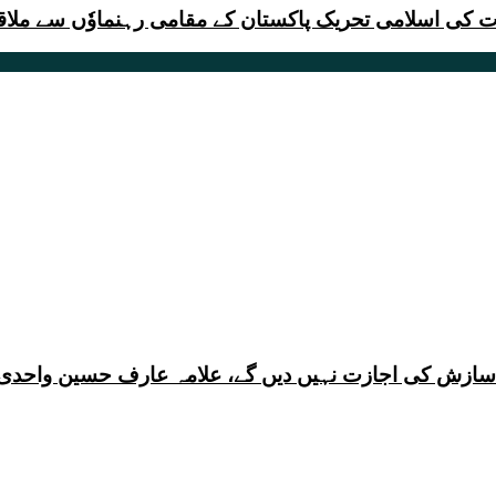
 کی اسلامی تحریک پاکستان کے مقامی رہنماوٗں سے ملاق
ی سازش کی اجازت نہیں دیں گے، علامہ عارف حسین واحدی