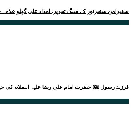
سفیرامن سفیرنور کے سنگ تحریر: امداد علی گھلو علامہ
فرزند رسول ﷺ حضرت امام علی رضا علیہ السلام کی حیا