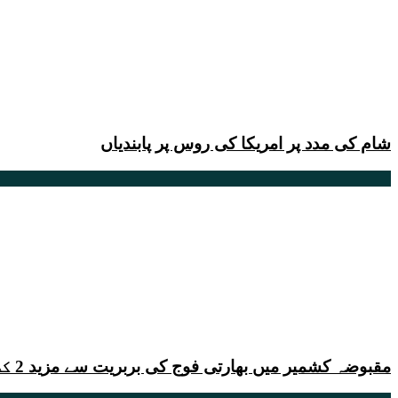
شام کی مدد پر امریکا کی روس پر پابندیاں
مقبوضہ کشمیر میں بھارتی فوج کی بربریت سے مزید 2 کشمیری نوجوان شہید ہوگئے۔