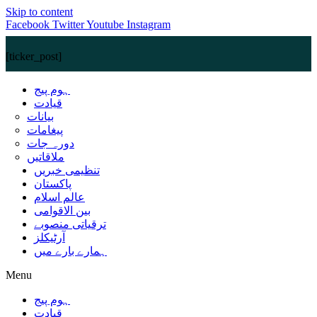
Skip to content
Facebook
Twitter
Youtube
Instagram
[ticker_post]
ہوم پیج
قیادت
بیانات
پیغامات
دورہ جات
ملاقاتیں
تنظیمی خبریں
پاکستان
عالم اسلام
بین الاقوامی
ترقیاتی منصوبے
آرٹیکلز
ہمارے بارے میں
Menu
ہوم پیج
قیادت