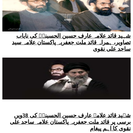
شہید قائد علامہ عارف حسین الحسینیؒ کی نایاب
تصاویر، ہمراہ قائد ملت جعفریہ پاکستان علامہ سید
ساجد علی نقوی
شہید قائد علامہ عارف حسین الحسینیؒ کی 38ویں
برسی پر قائد ملت جعفریہ پاکستان علامہ ساجد علی
نقوی کا اہم پیغام