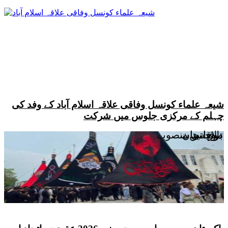
شیعہ علماء کونسل وفاقی علاقہ اسلام آباد کے وفد کی
چہلم کے مرکزی جلوس میں شرکت
ملاقاتیں
بلوچستان
دورہ جات
ترقیاتی منصوبے