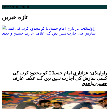
October 10, 2018
تازه خبریں
راولپنڈی: عزاداریِ امام حسینؑ کو محدود کرنے کی
کسی سازش کی اجازت نہیں دیں گے، علامہ عارف
حسین واحدی