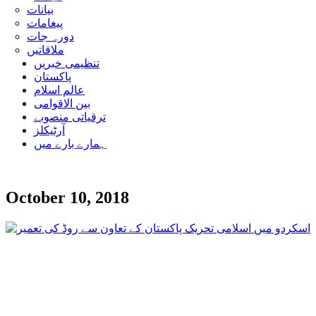
بیانات
پیغامات
دورہ جات
ملاقاتیں
تنظیمی خبریں
پاکستان
عالم اسلام
بین الاقوامی
ترقیاتی منصوبے
آرٹیکلز
ہمارے بارے میں
October 10, 2018