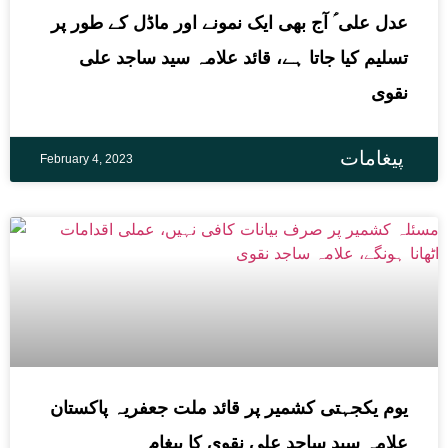
عدل علی ؑ آج بھی ایک نمونے اور ماڈل کے طور پر
تسلیم کیا جاتا ہے، قائد علامہ سید ساجد علی
نقوی
پیغامات
February 4, 2023
یوم یکجہتی کشمیر پر قائد ملت جعفریہ پاکستان
علامہ سید ساجد علی نقوی کا پیغام