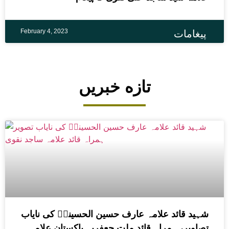
February 4, 2023
پیغامات
تازه خبریں
شہید قائد علامہ عارف حسین الحسینیؒ کی نایاب
تصاویر، ہمراہ قائد ملت جعفریہ پاکستان علامہ