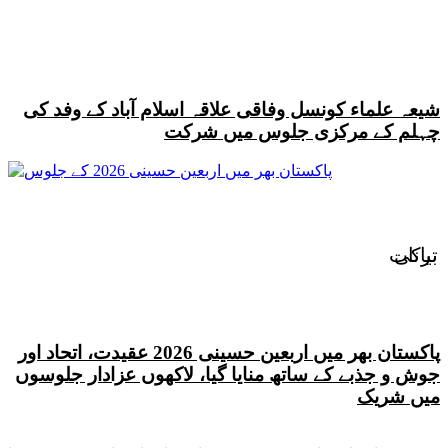
شیعہ علماء کونسل وفاقی علاقہ اسلام آباد کے وفد کی
چہلم کے مرکزی جلوس میں شرکت
ترکی
بیانات
پاکستان بھر میں اربعین حسینی 2026 عقیدت، اتحاد اور
جوش و جذبے کے ساتھ منایا گیا، لاکھوں عزادار جلوسوں
میں شریک