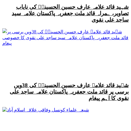
شہید قائد علامہ عارف حسین الحسینیؒ کی نایاب
تصاویر، ہمراہ قائد ملت جعفریہ پاکستان علامہ سید
ساجد علی نقوی
شہید قائد علامہ عارف حسین الحسینیؒ کی 38ویں
برسی پر قائد ملت جعفریہ پاکستان علامہ ساجد علی
نقوی کا اہم پیغام