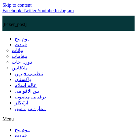
Skip to content
Facebook
Twitter
Youtube
Instagram
[ticker_post]
ہوم پیج
قیادت
بیانات
پیغامات
دورہ جات
ملاقاتیں
تنظیمی خبریں
پاکستان
عالم اسلام
بین الاقوامی
ترقیاتی منصوبے
آرٹیکلز
ہمارے بارے میں
Menu
ہوم پیج
قیادت