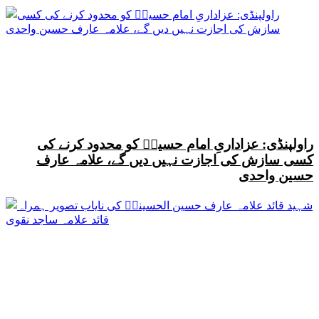
راولپنڈی: عزاداریِ امام حسینؑ کو محدود کرنے کی
کسی سازش کی اجازت نہیں دیں گے، علامہ عارف
حسین واحدی