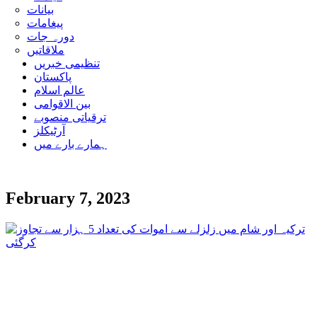
بیانات
پیغامات
دورہ جات
ملاقاتیں
تنظیمی خبریں
پاکستان
عالم اسلام
بین الاقوامی
ترقیاتی منصوبے
آرٹیکلز
ہمارے بارے میں
February 7, 2023