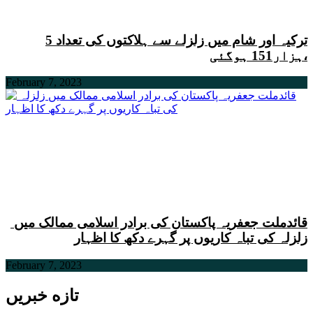
ترکیہ اور شام میں زلزلے سے ہلاکتوں کی تعداد 5
ہزار151 ہوگئی،
February 7, 2023
قائدملت جعفریہ پاکستان کی برادر اسلامی ممالک میں
زلزلہ کی تباہ کاریوں پر گہرے دکھ کا اظہار
February 7, 2023
تازه خبریں