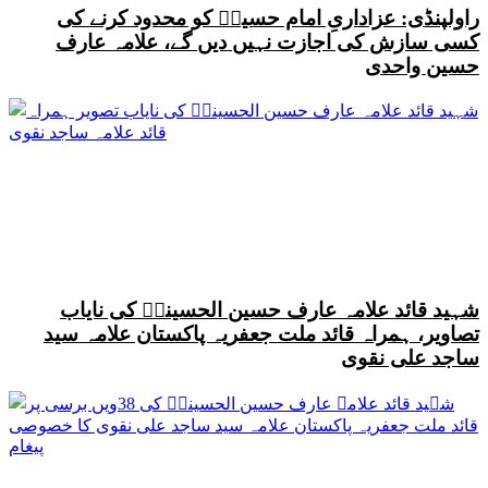
راولپنڈی: عزاداریِ امام حسینؑ کو محدود کرنے کی
کسی سازش کی اجازت نہیں دیں گے، علامہ عارف
حسین واحدی
شہید قائد علامہ عارف حسین الحسینیؒ کی نایاب
تصاویر، ہمراہ قائد ملت جعفریہ پاکستان علامہ سید
ساجد علی نقوی