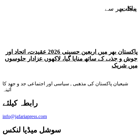
بیانات
پنجاب
ملک بھر سے
پاکستان بھر میں اربعین حسینی 2026 عقیدت، اتحاد اور
جوش و جذبے کے ساتھ منایا گیا، لاکھوں عزادار جلوسوں
میں شریک
شیعیان پاکستان کی مذهبی , سیاسی اور اجتماعی جد و جهد کا
آئینہ
info@jafariapress.com​
سوشل میڈیا لنکس