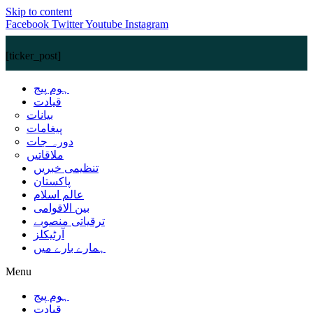
Skip to content
Facebook
Twitter
Youtube
Instagram
[ticker_post]
ہوم پیج
قیادت
بیانات
پیغامات
دورہ جات
ملاقاتیں
تنظیمی خبریں
پاکستان
عالم اسلام
بین الاقوامی
ترقیاتی منصوبے
آرٹیکلز
ہمارے بارے میں
Menu
ہوم پیج
قیادت