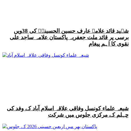
شہید قائد علامہ عارف حسین الحسینیؒ کی 38ویں
برسی پر قائد ملت جعفریہ پاکستان علامہ ساجد علی
نقوی کا اہم پیغام
شیعہ علماء کونسل وفاقی علاقہ اسلام آباد کے وفد کی
چہلم کے مرکزی جلوس میں شرکت