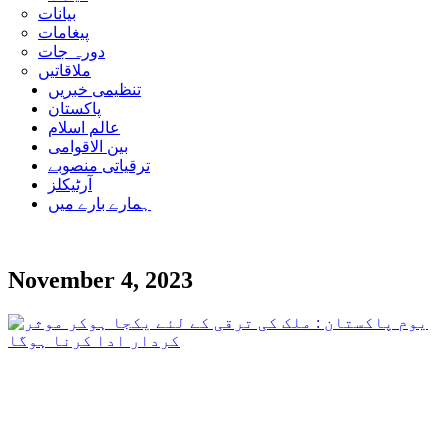
بیانات
پیغامات
دورہ جات
ملاقاتیں
تنظیمی خبریں
پاکستان
عالم اسلام
بین الاقوامی
ترقیاتی منصوبے
آرٹیکلز
ہمارے بارے میں
November 4, 2023