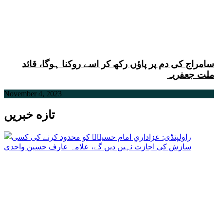
سامراج کی دم پر پاﺅں رکھ کر اسے روکنا ہوگا، قائد
ملت جعفریہ
November 4, 2023
تازه خبریں