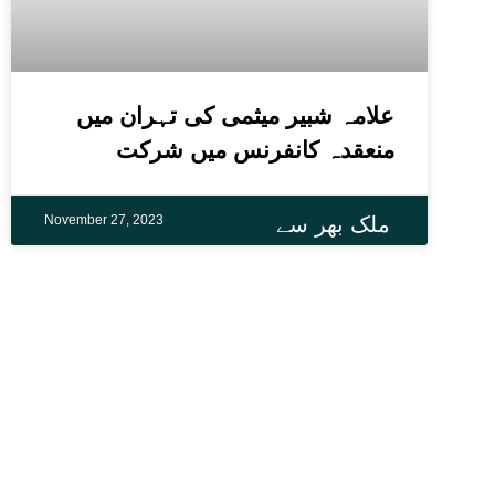
علامہ شبیر میثمی کی تہران میں
منعقدہ کانفرنس میں شرکت
November 27, 2023
ملک بھر سے