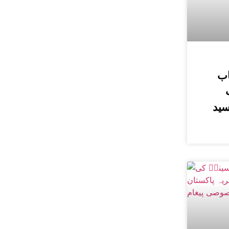
اب
سید