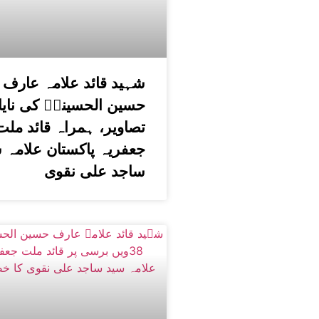
شہید قائد علامہ عارف
حسین الحسینیؒ کی نای
تصاویر، ہمراہ قائد ملت
جعفریہ پاکستان علامہ 
ساجد علی نقوی