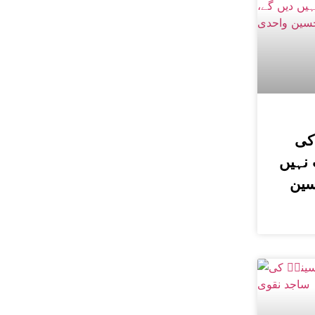
کی
نہیں
سین