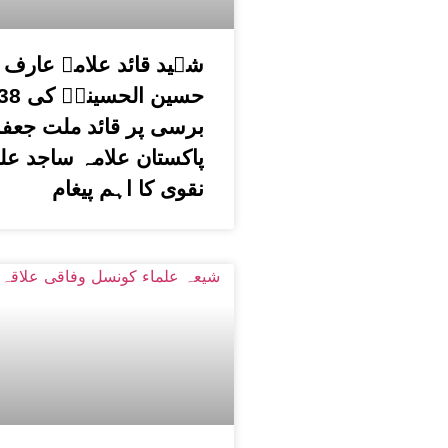
شہید قائد علامہ عارف
برسی پر قائد ملت جعفر
پاکستان علامہ ساجد عل
نقوی کا اہم پیغام