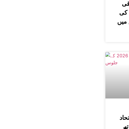
قی
 کی
میں
 اتحاد
تھ