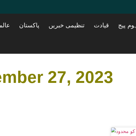
وم پیج
قیادت
تنظیمی خبریں
پاکستان
عالم
mber 27, 2023