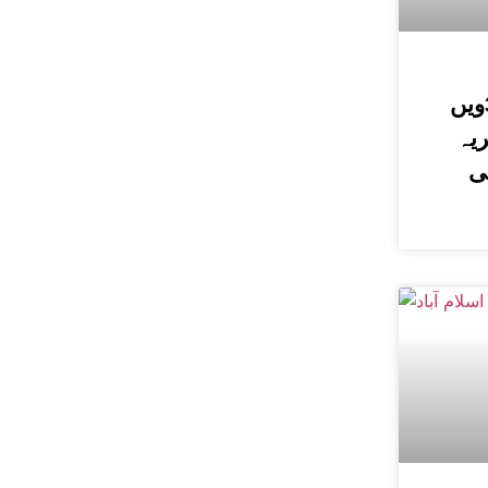
حسین الحسینیؒ کی 38ویں
یہ
ی