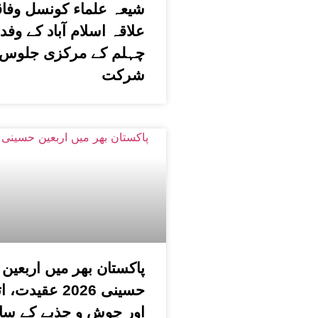
شیعہ علماء کونسل وفا
علاقہ اسلام آباد کے وفد
چہلم کے مرکزی جلوس 
شرکت
پاکستان بھر میں اربعین
حسینی 2026 عقیدت،
اور جوش و جذبے کے سا