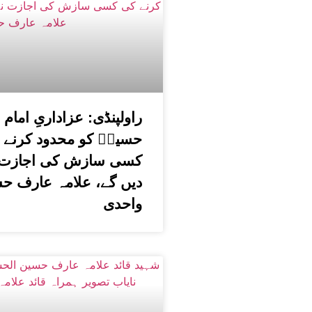
راولپنڈی: عزاداریِ امام
حسینؑ کو محدود کرنے 
کسی سازش کی اجازت 
دیں گے، علامہ عارف ح
واحدی