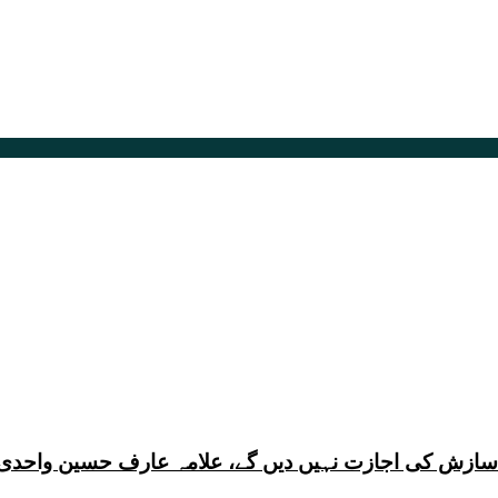
ی سازش کی اجازت نہیں دیں گے، علامہ عارف حسین واحدی