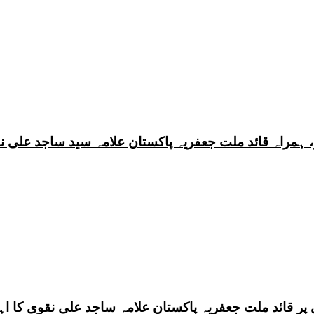
 ہمراہ قائد ملت جعفریہ پاکستان علامہ سید ساجد علی ن