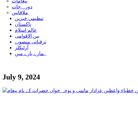
پیغامات
دورہ جات
ملاقاتیں
تنظیمی خبریں
پاکستان
عالم اسلام
بین الاقوامی
ترقیاتی منصوبے
آرٹیکلز
ہمارے بارے میں
July 9, 2024