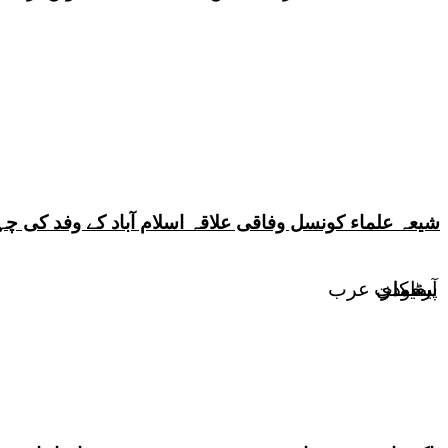
شیعہ علماء کونسل وفاقی علاقہ اسلام آباد کے وفد کی
آرٹیکلز
پیغامات
سعودی عرب