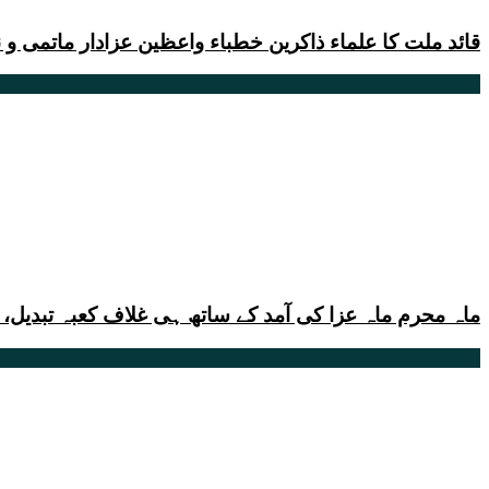
قائد ملت کا علماء ذاکرین خطباء واعظین عزادار ماتمی و 
ماہ محرم ماہ عزا کی آمد کے ساتھ ہی غلاف کعبہ تبدیل