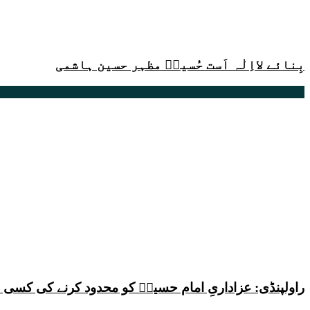
بِنائے لااِلٰہ اَست حُسینؑ مظہر حسین ہاشمی
راولپنڈی: عزاداریِ امام حسینؑ کو محدود کرنے کی کس