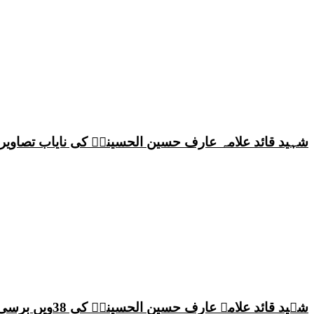
شہید قائد علامہ عارف حسین الحسینیؒ کی نایاب تصاویر،
شہید قائد علامہ عارف حسین الحسینیؒ کی 38ویں برسی پر قائد ملت جعفریہ پاکستان علامہ ساجد علی نقوی کا اہم پیغام