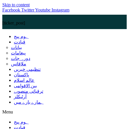
Skip to content
Facebook
Twitter
Youtube
Instagram
[ticker_post]
ہوم پیج
قیادت
بیانات
پیغامات
دورہ جات
ملاقاتیں
تنظیمی خبریں
پاکستان
عالم اسلام
بین الاقوامی
ترقیاتی منصوبے
آرٹیکلز
ہمارے بارے میں
Menu
ہوم پیج
قیادت