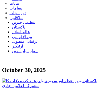
بیانات
پیغامات
دورہ جات
ملاقاتیں
تنظیمی خبریں
پاکستان
عالم اسلام
بین الاقوامی
ترقیاتی منصوبے
آرٹیکلز
ہمارے بارے میں
October 30, 2025