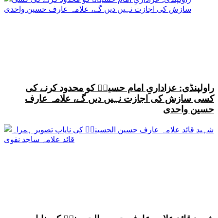
راولپنڈی: عزاداریِ امام حسینؑ کو محدود کرنے کی
کسی سازش کی اجازت نہیں دیں گے، علامہ عارف
حسین واحدی