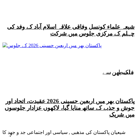
شیعہ علماء کونسل وفاقی علاقہ اسلام آباد کے وفد کی
چہلم کے مرکزی جلوس میں شرکت
فلسطین
ملک بھر سے
پاکستان بھر میں اربعین حسینی 2026 عقیدت، اتحاد اور
جوش و جذبے کے ساتھ منایا گیا، لاکھوں عزادار جلوسوں
میں شریک
شیعیان پاکستان کی مذهبی , سیاسی اور اجتماعی جد و جهد کا