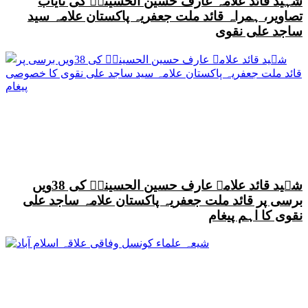
شہید قائد علامہ عارف حسین الحسینیؒ کی نایاب
تصاویر، ہمراہ قائد ملت جعفریہ پاکستان علامہ سید
ساجد علی نقوی
شہید قائد علامہ عارف حسین الحسینیؒ کی 38ویں
برسی پر قائد ملت جعفریہ پاکستان علامہ ساجد علی
نقوی کا اہم پیغام