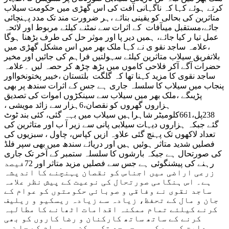
کرتے ہوئے کہا کہ ناگہانی آفت کی اس گھڑی میں حکومت سیلاب
متاثرین کی بحالی کو یقینی بنائے ،ہر ضرورت مند تک مدد پہنچائی
جائے،مستقبل میںآفات کے اثرات سے نمٹنے کیلئے مربوط اور لائحہ
عمل تیا ر کیا جائے، ہمیں دیر پا اور موثر حل کی طرف بڑھنا ہوگا
،علامہ ساجد نقو ی نے کہا ملک بھر میں اس مشکل گھڑی میں
بلاتفریق سیلاب متاثرین کیلئے سہولتیں فراہم کی جائیں اور مخیر
حضرات آگے آکر فلاحی کاموں میں بڑھ چڑھ کر حصہ لیں ۔علامہ
ساجد نقوی کا مزید کہنا تھا کہ گلگت بلتستان ،خیبر پختونخوااور
پنجاب میں سیلاب کا سلسلہ جاری ہے جس کے اثرات سندھ پر بھی
پڑیںگے ،ملک بھر میں سیلاب سے سینکڑوں اموات کی تصدیق
ہزاروں گھروں کو نقصان،6ہزار سے زائد مویشی ،
238پل،661کلومیٹر شاہراہیں سیلاب میں بہہ گئی، کئی بند ٹوٹ
گئے جبکہ ہزاروں دیہات سیلابی پانی سے زیر آ ب اور متاثرین کی
تعداد لاکھوں تک پہنچ گئی علاوہ ازیں کپاس، چاول ، سبزیوں کی
فصلیں شدید متاثر ہوئیں ہیں اور دریائے سندھ میں بھی سپر فلڈ
کی صورتحال ہے جبکہ بارشوں کا سلسلہ ستمبر کے آخر تک جاری
رہنے کی پیشنگوئی ہے جس سے فصلیں مزید متاثر اور 72فیصد
زرعی اراضی میں اجناس کو نقصان پہنچنے کا اندیشہ
ہے۔ اس ہنگامی صورتحال کی نوعیت کے پیش نظر علامہ
ساجد نقوی نے وفاقی و صوبائی حکومتوں کو عوام کے
جان و مال کے تحفظ، زیادہ سے زیادہ ریسکیو و ریلیف
کرنے کیلئے تمام ممکنہ اقدامات اٹھانے کا مطالبہ
کرنے کے ساتھ ساتھ کارکنان و رضا کاروں کو بھی
ہدایت کی ہے کہ وہ جس حد تک ممکن ہو عوام کے جا ن و