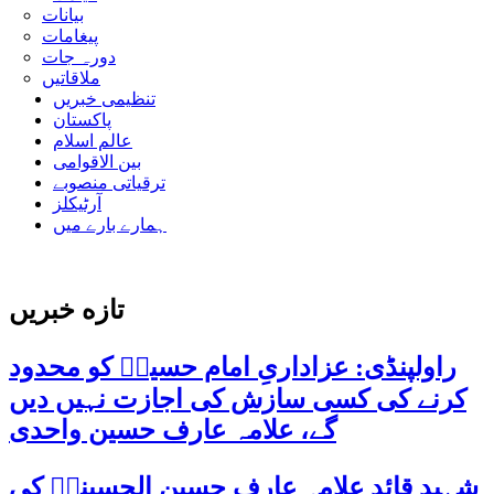
بیانات
پیغامات
دورہ جات
ملاقاتیں
تنظیمی خبریں
پاکستان
عالم اسلام
بین الاقوامی
ترقیاتی منصوبے
آرٹیکلز
ہمارے بارے میں
تازه خبریں
راولپنڈی: عزاداریِ امام حسینؑ کو محدود
کرنے کی کسی سازش کی اجازت نہیں دیں
گے، علامہ عارف حسین واحدی
شہید قائد علامہ عارف حسین الحسینیؒ کی