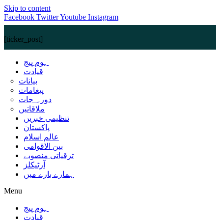
Skip to content
Facebook
Twitter
Youtube
Instagram
[ticker_post]
ہوم پیج
قیادت
بیانات
پیغامات
دورہ جات
ملاقاتیں
تنظیمی خبریں
پاکستان
عالم اسلام
بین الاقوامی
ترقیاتی منصوبے
آرٹیکلز
ہمارے بارے میں
Menu
ہوم پیج
قیادت