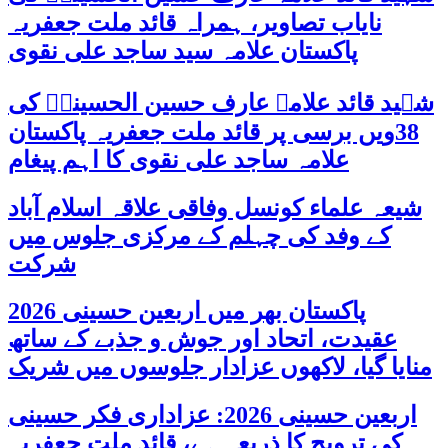
نایاب تصاویر، ہمراہ قائد ملت جعفریہ
پاکستان علامہ سید ساجد علی نقوی
شہید قائد علامہ عارف حسین الحسینیؒ کی
38ویں برسی پر قائد ملت جعفریہ پاکستان
علامہ ساجد علی نقوی کا اہم پیغام
شیعہ علماء کونسل وفاقی علاقہ اسلام آباد
کے وفد کی چہلم کے مرکزی جلوس میں
شرکت
پاکستان بھر میں اربعین حسینی 2026
عقیدت، اتحاد اور جوش و جذبے کے ساتھ
منایا گیا، لاکھوں عزادار جلوسوں میں شریک
اربعین حسینی 2026: عزاداری فکر حسینی
کی ترویج کا ذریعہ ہے، قائد ملت جعفریہ