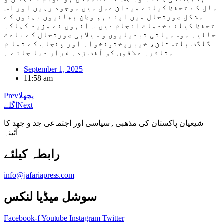
مال کے تحفظ کیلئے میدان عمل میں موجود رہیں اور اس
مشکل صورتحال میں اپنے ہم وطن بھائیوں بہنوں کے
تحفظ کیلئے خدمات انجام دیں ۔ انہوں نے مزید کہاکہ
حالیہ موسمیاتی تبدیلیوں و سیلابی صورتحال کے باعث
گلگت بلتستان، خیبرپختونخواہ اور پنجاب کے تما م
متاثرہ علاقوں کو آفت زدہ قرار دیا جائے ۔
September 1, 2025
11:58 am
پچھلا
Prev
Next
اگلے
شیعیان پاکستان کی مذهبی , سیاسی اور اجتماعی جد و جهد کا
آئینہ
info@jafariapress.com​
سوشل میڈیا لنکس
Facebook-f
Youtube
Instagram
Twitter