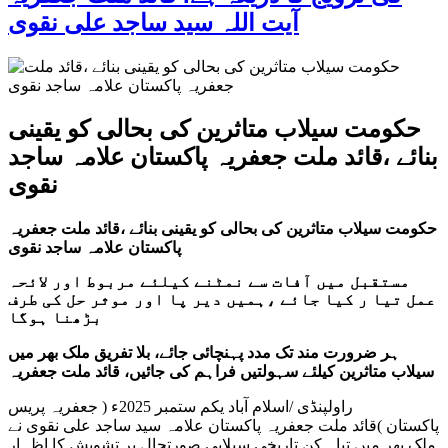
آیت اللہ سید ساجد علی نقوی
حکومت سیلاب متاثرین کی بحالی کو یقینی
بنائے ،قائد ملت جعفریہ پاکستان علامہ ساجد
نقوی
حکومت سیلاب متاثرین کی بحالی کو یقینی بنائے ،قائد ملت جعفریہ
پاکستان علامہ ساجد نقوی
مستقبل میں آفات سے نمٹنے کیلئے مربوط اور لائحہ
عمل تیا ر کیا جائے ،ہمیں دیر پا اور موثر حل کی طرف
بڑھنا ہوگا
ہر ضرورت مند تک مدد پہنچائی جائے، بلا تفریق ملک بھر میں
سیلاب متاثرین کیلئے سہولتیں فراہم کی جائیں، قائد ملت جعفریہ
راولپنڈی /اسلام آباد یکم ستمبر 2025ء ( جعفریہ پریس
پاکستان )قائد ملت جعفریہ پاکستان علامہ سید ساجد علی نقوی نے
ملک بھر میں تباہ کن تاریخی سیلابی صورتحال پر تشویش کا اظہار