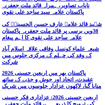
نایاب تصاویر، ہمراہ قائد ملت جعفریہ
پاکستان علامہ سید ساجد علی نقوی
شہید قائد علامہ عارف حسین الحسینیؒ کی
38ویں برسی پر قائد ملت جعفریہ پاکستان
علامہ ساجد علی نقوی کا اہم پیغام
شیعہ علماء کونسل وفاقی علاقہ اسلام آباد
کے وفد کی چہلم کے مرکزی جلوس میں
شرکت
پاکستان بھر میں اربعین حسینی 2026
عقیدت، اتحاد اور جوش و جذبے کے ساتھ
منایا گیا، لاکھوں عزادار جلوسوں میں شریک
اربعین حسینی 2026: عزاداری فکر حسینی
کی ترویج کا ذریعہ ہے، قائد ملت جعفریہ