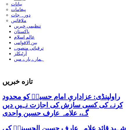
بیانات
پیغامات
دورہ جات
ملاقاتیں
تنظیمی خبریں
پاکستان
عالم اسلام
بین الاقوامی
ترقیاتی منصوبے
آرٹیکلز
ہمارے بارے میں
تازه خبریں
راولپنڈی: عزاداریِ امام حسینؑ کو محدود
کرنے کی کسی سازش کی اجازت نہیں دیں
گے، علامہ عارف حسین واحدی
شہید قائد علامہ عارف حسین الحسینیؒ کی