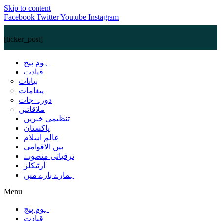
Skip to content
Facebook
Twitter
Youtube
Instagram
[ticker_post]
ہوم پیج
قیادت
بیانات
پیغامات
دورہ جات
ملاقاتیں
تنظیمی خبریں
پاکستان
عالم اسلام
بین الاقوامی
ترقیاتی منصوبے
آرٹیکلز
ہمارے بارے میں
Menu
ہوم پیج
قیادت