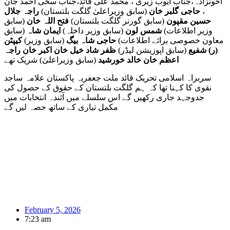
اخونزادہ،جناب ایوب زیری ، محمد علی قائد،جناب سخی احمد جان
،
حاجی گلبر خان
(سابق وزیراعلیٰ گلگت بلتستان)
راجہ جلال
حسین مقپون
(سابق گورنر گلگت بلتستان)
فتح اللہ خان
(سابق
وزیر اطلاعات)
شمس لون
(سابق وزیر داخلہ)
ایمان شاہ
(سابق
معاون خصوصی برائے اطلاعات)
حاجی شاہ بیگ
(سابق وزیر)
کیپٹن
(ر) شفیع
(سابق اپوزیشن لیڈر)
ظفر شاد خیل
خان اکبر خان
راجہ
اعظم خان
خالد خورشید
(سابق وزیراعلیٰ) شریک تھے
سربراہ اسلامی تحریک قائد ملت جعفریہ پاکستان علامہ ساجد
نقوی کا کہنا تھا کہ ہم گلگت بلتستان کے حقوق کے حصول کی
جدوجہد جاری رکھیں گے اس سلسلے میں آئندہ انتخابات میں
مکمل تیاری کے ساتھ حصہ لیں گے
February 5, 2026
7:23 am