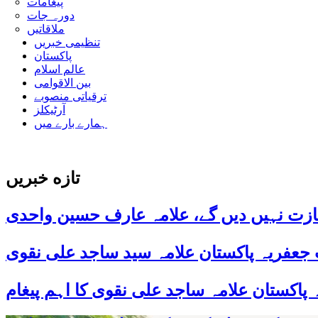
پیغامات
دورہ جات
ملاقاتیں
تنظیمی خبریں
پاکستان
عالم اسلام
بین الاقوامی
ترقیاتی منصوبے
آرٹیکلز
ہمارے بارے میں
تازه خبریں
ازت نہیں دیں گے، علامہ عارف حسین واحدی
 جعفریہ پاکستان علامہ سید ساجد علی نقوی