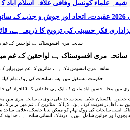
شیعہ علماء کونسل وفاقی علاقہ اسلام آباد
 شریک
سانحہ مری افسوسناک ہے لواحقین کے غم میں
سانحہ مری افسوس ناک ہے ، متاثرین کے غم میں برابر کے
حکومت مستقبل میں ایسے سانحات کی روک تھام کیلئے ٹ
 حسین آباد ملتان کے ایک ہی خاندادن کے 10افراد کی حادثاتی موت پر انتہائی دکھ و غم کا اظہار ، لواحقین سے اظہار تعزیت
حقین سے اظہار تعزیت کرتے ہوئے کہا کہ متاثرین کے غم میں برابر 
اکہ ایسے سانحات کی روک تھام کو ممکن بنایا جاسکے ،علامہ ساجد ن
 انتقال جس میں زیادہ تعداد بچوں ا ور خواتین شامل ہیں یہ دردناک انسانی سان