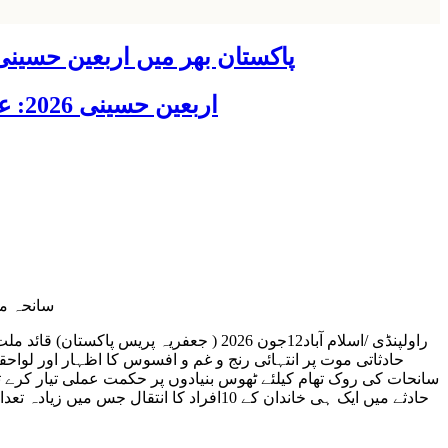
پاکستان بھر میں اربعین حسینی 2026 عقیدت، اتحاد اور جوش و جذبے کے ساتھ منایا گیا، لاکھوں عزادار جلوسوں میں
اربعین حسینی 2026: عزاداری فکر حسینی کی ترویج کا ذریعہ ہے، قائد ملت جعفریہ آیت اللہ سید ساجد علی نقوی
سانحہ مری میں محلہ
حادثاتی موت پر انتہائی رنج و غم و افسوس کا اظہار اور لوا
سانحات کی روک تھام کیلئے ٹھوس بنیادوں پر حکمت عملی تیار کرے ت
حادثے میں ایک ہی خاندان کے 10افراد کا