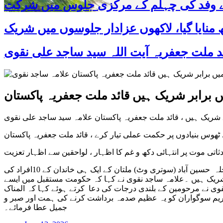
 کے وفد کی چہلم کے مرکزی جلوس میں شرکت
 برابر شریک ہیں قائد ملت جعفریہ پاکستان
 شریک ہیں ، قائد ملت جعفریہ پاکستان علامہ سید ساجد علی نقوی
ھوس بنیادوں پر حکمت عملی تیار کرے ، قائد ملت جعفریہ پاکستان
راولپنڈی /اسلام آباد12جون 2026 ( جعفریہ پریس پاکستان) قائد ملت جعفریہ پاکستان علامہ سید ساجد علی نقوی نے سانحہ مری میں محلہ حسین آباد (سوتری وٹ) ملتان کے ایک ہی خاندان کے 10افراد کی
کے شریک ہیں ۔علامہ ساجد نقوی نے کہا کہ حکومت مستقبل میں ایسے
قوی نے مرحومین کے بلندی درجات کی دعا کرتے ہوئے کہا کہ المناک
حہ ہے خدا وند کریم سوگواران کو یہ عظیم صدمہ برداشت کرنے کی ہمت اور صبر و
جمیل عطا فرمائے۔