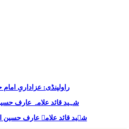
راولپنڈی: عزاداریِ اما
شہید قائد علامہ عارف حسین
شہید قائد علامہ عارف حسین الحسینیؒ کی 38ویں برسی پر قائد ملت جعفریہ پاکستان 