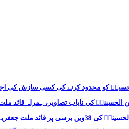
م حسینؑ کو محدود کرنے کی کسی سازش کی اج
 الحسینیؒ کی نایاب تصاویر، ہمراہ قائد ملت
علامہ ساجد علی نقوی کا اہم پیغام