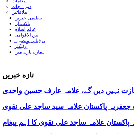
پیغامات
دورہ جات
ملاقاتیں
تنظیمی خبریں
پاکستان
عالم اسلام
بین الاقوامی
ترقیاتی منصوبے
آرٹیکلز
ہمارے بارے میں
تازه خبریں
ازت نہیں دیں گے، علامہ عارف حسین واحدی
 جعفریہ پاکستان علامہ سید ساجد علی نقوی