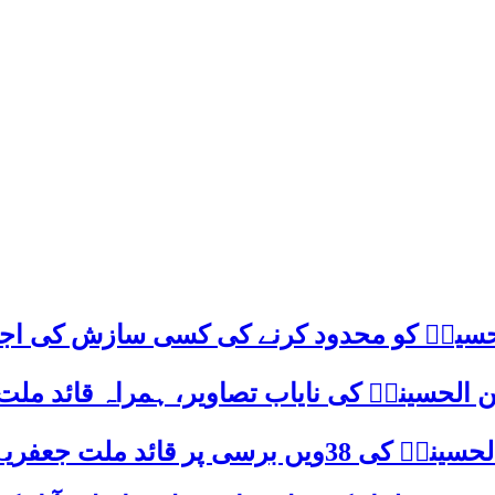
م حسینؑ کو محدود کرنے کی کسی سازش کی اج
 الحسینیؒ کی نایاب تصاویر، ہمراہ قائد ملت
علامہ ساجد علی نقوی کا اہم پیغام