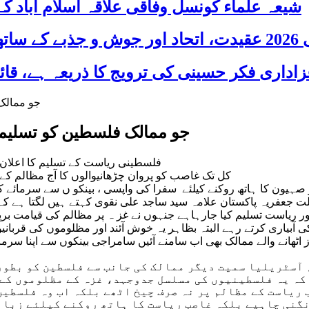
شیعہ علماء کونسل وفاقی علاقہ اسلام آباد
 شریک
جو ممالک فلسطین کو تسلیم 
فلسطینی ریاست کے تسلیم کا اعلان 
کل تک غاصب کو پروان چڑھانیوالوں کا آج مظالم کے 
صہیون کا ہاتھ روکنے کیلئے سفرا کی واپسی ، بینکو ں سے سرمائے کا 
جعفریہ پریس پاکستان )قائد ملت جعفریہ پاکستان علامہ سید ساجد علی نقوی کہتے 
یاست تسلیم کیا جارہاہے جنہوں نے غز ہ پر مظالم کی قیامت برپا
ری کرتے رہے البتہ بظاہر یہ خوش آئند اور مظلوموں کی قربانیو ں ک
نے والے ممالک بھی اب سامنے آئیں سامراجی بینکوں سے اپنا سرمایہ 
 آسٹریلیا سمیت دیگر ممالک کی جانب سے فلسطین کو بطور
کہ یہ فلسطینیوں کی مسلسل جدوجہد، غزہ کے مظلوموں کے 
 ریاست کے مظالم پر نہ صرف چیخ اٹھے بلکہ اب وہ فلسطین
نگنی چاہیے بلکہ غاصب ریاست کا ہاتھ روکنے کیلئے زبانی