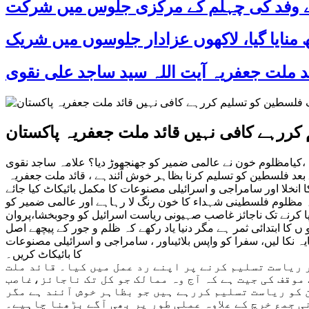
 کے وفد کی چہلم کے مرکزی جلوس میں شرکت
کررہے کافی نہیں قائد ملت جعفریہ پاکستان
،کیامظلوم خون نے عالمی ضمیر کو جھنجھوڑ دیا؟ علامہ ساجد نقوی
بعد فلسطین کو تسلیم کرنا بظاہر خوش آئندہے ، قائد ملت جعفریہ
انخلا اور سامراجی و اسرائیلی مصنوعات کا مکمل بائیکاٹ کیا جائے
ہیں لگتا ہے کہ مظلوم فلسطینی شہداء کا خون رنگ لا رہاہے اور عالمی ضمیر کو
 کرنے تک ناجائز غاصب صہیونی ریاست اسرائیل کو وجوبخشا،پروان
ا ابتدائی ثمر ہے مگر دنیا یاد رکھے کہ ظلم و جور کے پیچھے اصل
نکا لیں، سفرا کو واپس بلائیںاور ، سامراجی و اسرائیلی مصنوعات
کا بائیکاٹ کریں۔
 ریاست تسلیم کرنے پر اپنے رد عمل میں کیا۔ قائد ملت
موقف کی جیت ہے کہ آج وہ ممالک جو کل تک ناجائز،غاصب
 کو ریاست تسلیم کررہے ہیں جو بظاہر خوش آئند ہے مگر
 جمع خرچ کے علاوہ عملی طور پر بھی آگے بڑھنا چاہیے۔