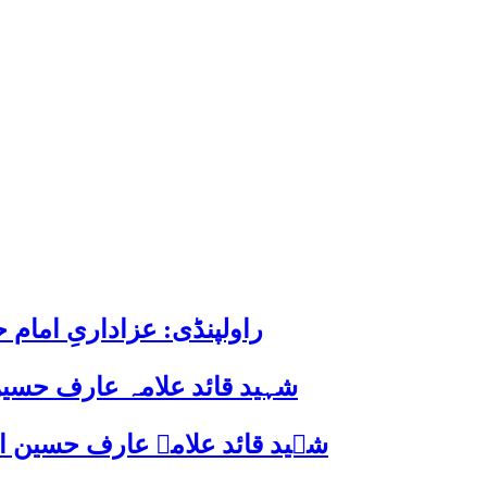
راولپنڈی: عزاداریِ اما
شہید قائد علامہ عارف حسین
شہید قائد علامہ عارف حسین الحسینیؒ کی 38ویں برسی پر قائد ملت جعفریہ پاکستان 