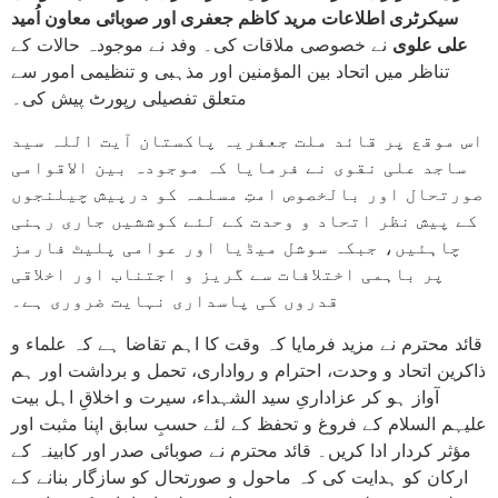
سیکرٹری اطلاعات مرید کاظم جعفری اور صوبائی معاون اُمید
علی علوی
نے خصوصی ملاقات کی۔ وفد نے موجودہ حالات کے
تناظر میں اتحاد بین المؤمنین اور مذہبی و تنظیمی امور سے
متعلق تفصیلی رپورٹ پیش کی۔
اس موقع پر قائد ملت جعفریہ پاکستان آیت اللہ سید
ساجد علی نقوی نے فرمایا کہ موجودہ بین الاقوامی
صورتحال اور بالخصوص امتِ مسلمہ کو درپیش چیلنجوں
کے پیش نظر اتحاد و وحدت کے لئے کوششیں جاری رہنی
چاہئیں، جبکہ سوشل میڈیا اور عوامی پلیٹ فارمز
پر باہمی اختلافات سے گریز و اجتناب اور اخلاقی
قدروں کی پاسداری نہایت ضروری ہے۔
قائد محترم نے مزید فرمایا کہ وقت کا اہم تقاضا ہے کہ علماء و
ذاکرین اتحاد و وحدت، احترام و رواداری، تحمل و برداشت اور ہم
آواز ہو کر عزاداریِ سید الشہداء، سیرت و اخلاقِ اہل بیت
علیہم السلام کے فروغ و تحفظ کے لئے حسبِ سابق اپنا مثبت اور
مؤثر کردار ادا کریں۔ قائد محترم نے صوبائی صدر اور کابینہ کے
ارکان کو ہدایت کی کہ ماحول و صورتحال کو سازگار بنانے کے