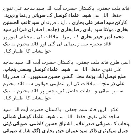
قائد ملت جعفریہ پاکستان حضرت آیت اللہ سید ساجد علی نقوی
حفظہ اللہ سے
شیعہ علماء کونسل کے صوبائی رہنما و دیرینہ
کارکن سید اصغر علی بخاری
نے اپنے فرزندان
سید ثاقب الحسنین
بخاری، مولانا سید ہادی رضا بخاری (جامعہ اصفہان قم) اور سید
محمد امیر حیدر بخاری
کے ہمراہ ملاقات کی۔ مختلف امور پر
قائد محترم سے رہنمائی لی گئی اور قائد محترم نے نیک
خواہشات کا اظہار کیا۔
اسی طرح قائد ملت جعفریہ پاکستان حضرت آیت اللہ سید ساجد
علی نقوی حفظہ اللہ سے
شیعہ علماء کونسل وسطی پنجاب،
ضلع فیصل آباد، یونٹ محلہ گلشنِ حسین سدھوپورہ کے صدر رانا
علی ذر منج
نے ملاقات کی اور تنظیمی حوالوں سے قائد محترم
سے رہنمائی و ہدایات حاصل کیں، جس پر قائد محترم نے نیک
خواہشات کا اظہار کیا۔
علاوہ ازیں قائد ملت جعفریہ پاکستان حضرت آیت اللہ سید
ساجد علی نقوی حفظہ اللہ سے
شیعہ علماء کونسل شمالی
پنجاب کے صوبائی صدر علامہ اشتیاق حسین کاظمی، صوبائی ڈپٹی
جنرل سیکرٹری ذاکر سید عمران حیدر بخاری (گڈو شاہ)، صوبائی