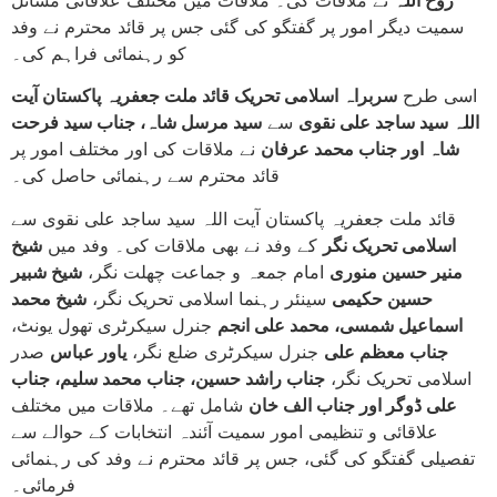
سمیت دیگر امور پر گفتگو کی گئی جس پر قائد محترم نے وفد
کو رہنمائی فراہم کی۔
اسی طرح
سربراہ اسلامی تحریک قائد ملت جعفریہ پاکستان آیت
اللہ سید ساجد علی نقوی
سے
سید مرسل شاہ، جناب سید فرحت
شاہ اور جناب محمد عرفان
نے ملاقات کی اور مختلف امور پر
قائد محترم سے رہنمائی حاصل کی۔
قائد ملت جعفریہ پاکستان آیت اللہ سید ساجد علی نقوی سے
اسلامی تحریک نگر
کے وفد نے بھی ملاقات کی۔ وفد میں
شیخ
منیر حسین منوری
امام جمعہ و جماعت چھلت نگر،
شیخ شبیر
حسین حکیمی
سینئر رہنما اسلامی تحریک نگر،
شیخ محمد
اسماعیل شمسی، محمد علی انجم
جنرل سیکرٹری تھول یونٹ،
جناب معظم علی
جنرل سیکرٹری ضلع نگر،
یاور عباس
صدر
اسلامی تحریک نگر،
جناب راشد حسین، جناب محمد سلیم، جناب
علی ڈوگر اور جناب الف خان
شامل تھے۔ ملاقات میں مختلف
علاقائی و تنظیمی امور سمیت آئندہ انتخابات کے حوالے سے
تفصیلی گفتگو کی گئی، جس پر قائد محترم نے وفد کی رہنمائی
فرمائی۔