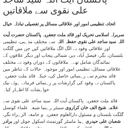
علی نقوی سے ملاقاتیں
اتحاد، تنظیمی امور اور علاقائی مسائل پر تفصیلی تبادلہ خیال
سربراہ اسلامی تحریک اور قائد ملت جعفریہ پاکستان حضرت آیت
اللہ سید ساجد علی نقوی حفظہ اللہ
سے مختلف مذہبی، تنظیمی
اور علاقائی وفود نے الگ الگ ملاقاتیں کیں جن میں گلگت
بلتستان، نگر، فیصل آباد، دیر، شمالی پنجاب اور دیگر علاقوں کے
نمائندگان شامل تھے۔ ملاقاتوں کے دوران وفود نے مختلف
علاقائی مسائل، تنظیمی امور اور موجودہ حالات کے تناظر میں
قائد محترم سے رہنمائی حاصل کی، جبکہ قائد ملت جعفریہ
پاکستان نے وفود کی گزارشات پر رہنمائی فرماتے ہوئے نیک
خواہشات کا اظہار کیا۔
قائد ملت جعفریہ پاکستان آیت اللہ سید ساجد علی نقوی سے
علامہ شیخ الف خان کراروی
سینئر رہنما شیعہ علماء کونسل
گلگت بلتستان و مسئول دارالعلوم جعفریہ و جامعۃ الزہراء نگر،
شعبان علی حیدری
ہیڈ ماسٹر گورنمنٹ اسکول جوتل اور
برادر
روح اللہ
نے ملاقات کی۔ ملاقات میں مختلف علاقائی مسائل