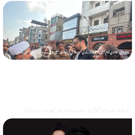
راولپنڈی: عزاداریِ امام حسینؑ کو محدود کرنے کی کسی سازش کی اجازت نہیں دیں گے، علامہ عارف حسین واحدی
شہید قائد علامہ عارف حسین الحسینیؒ کی نایاب تصاویر، ہمراہ قائد ملت جعفریہ پاکستان علامہ سید ساجد علی نقوی