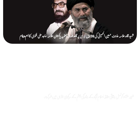
شہید قائد علامہ عارف حسین الحسینیؒ کی 38ویں برسی پر قائد ملت جعفریہ پاکستان علامہ ساجد علی نقوی کا اہم پیغام
شیعہ علماء کونسل وفاقی علاقہ اسلام آباد کے وفد کی چہلم کے مرکزی جلوس میں شرکت