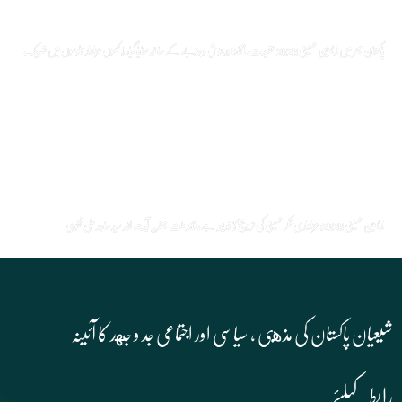
پاکستان بھر میں اربعین حسینی 2026 عقیدت، اتحاد اور جوش و جذبے کے ساتھ منایا گیا، لاکھوں عزادار جلوسوں میں شریک
اربعین حسینی 2026: عزاداری فکر حسینی کی ترویج کا ذریعہ ہے، قائد ملت جعفریہ آیت اللہ سید ساجد علی نقوی
شیعیان پاکستان کی مذهبی , سیاسی اور اجتماعی جد و جهد کا آئینہ