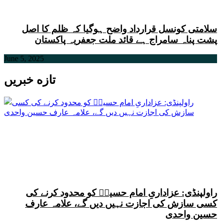
سلامتی کونسل قرارداد واضح ہوگیا کہ ظلم کا اصل
پشت پناہ سامراج ہے قائد ملت جعفریہ پاکستان
June 5, 2025
تازه خبریں
راولپنڈی: عزاداریِ امام حسینؑ کو محدود کرنے کی
کسی سازش کی اجازت نہیں دیں گے، علامہ عارف
حسین واحدی