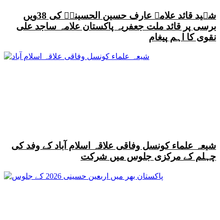
شہید قائد علامہ عارف حسین الحسینیؒ کی 38ویں
برسی پر قائد ملت جعفریہ پاکستان علامہ ساجد علی
نقوی کا اہم پیغام
شیعہ علماء کونسل وفاقی علاقہ اسلام آباد کے وفد کی
چہلم کے مرکزی جلوس میں شرکت