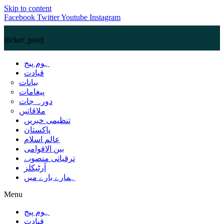
Skip to content
Facebook
Twitter
Youtube
Instagram
[ticker_post]
ہوم پیج
قیادت
بیانات
پیغامات
دورہ جات
ملاقاتیں
تنظیمی خبریں
پاکستان
عالم اسلام
بین الاقوامی
ترقیاتی منصوبے
آرٹیکلز
ہمارے بارے میں
Menu
ہوم پیج
قیادت