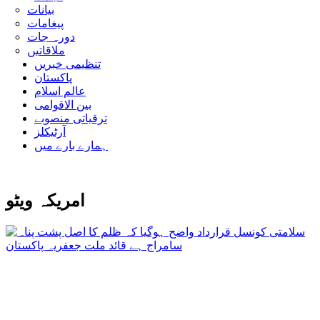
بیانات
پیغامات
دورہ جات
ملاقاتیں
تنظیمی خبریں
پاکستان
عالم اسلام
بین الاقوامی
ترقیاتی منصوبے
آرٹیکلز
ہمارے بارے میں
امریکہ ویٹو