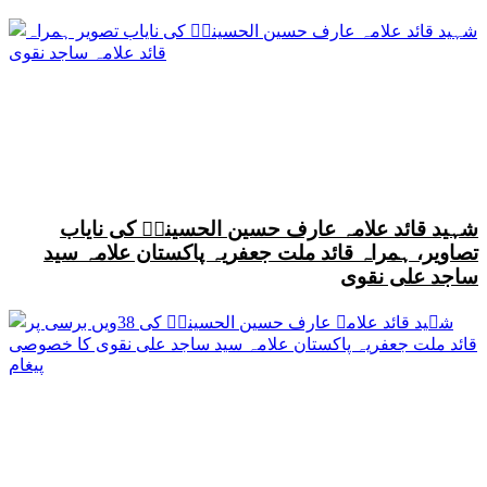
شہید قائد علامہ عارف حسین الحسینیؒ کی نایاب
تصاویر، ہمراہ قائد ملت جعفریہ پاکستان علامہ سید
ساجد علی نقوی