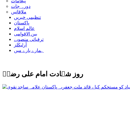
پیغامات
دورہ جات
ملاقاتیں
تنظیمی خبریں
پاکستان
عالم اسلام
بین الاقوامی
ترقیاتی منصوبے
آرٹیکلز
ہمارے بارے میں
روز شہادت امام علی رضاؑ