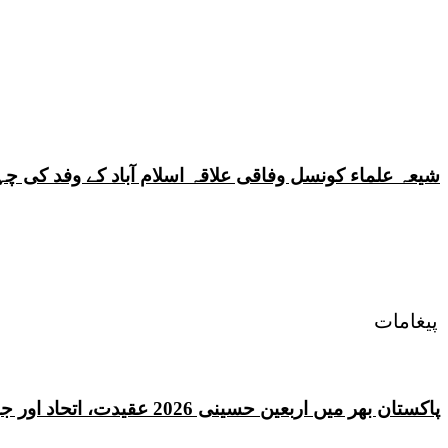
شیعہ علماء کونسل وفاقی علاقہ اسلام آباد کے وفد کی
پیغامات
پاکستان بھر میں اربعین حسینی 2026 عقیدت، اتحاد اور جوش و جذبے کے ساتھ منایا گیا، لاکھوں عزادار جلوسوں میں شریک