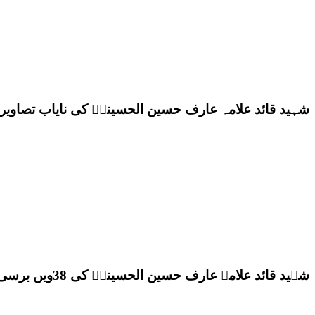
شہید قائد علامہ عارف حسین الحسینیؒ کی نایاب تصاویر،
شہید قائد علامہ عارف حسین الحسینیؒ کی 38ویں برسی پر قائد ملت جعفریہ پاکستان علامہ ساجد علی نقوی کا اہم پیغام