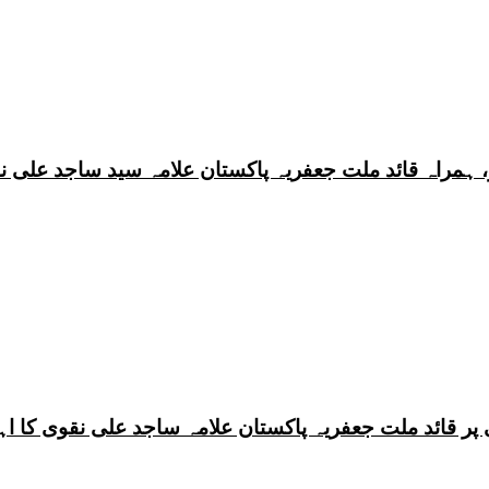
 ہمراہ قائد ملت جعفریہ پاکستان علامہ سید ساجد علی ن