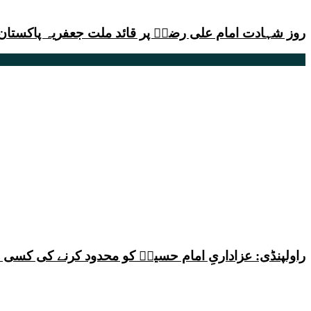
روز شہادت امام علی رضاؑ پر قائد ملت جعفریہ پاکستان ک
راولپنڈی: عزاداریِ امام حسینؑ کو محدود کرنے کی کس