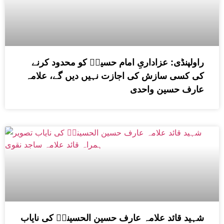
راولپنڈی: عزاداریِ امام حسینؑ کو محدود کرنے
کی کسی سازش کی اجازت نہیں دیں گے، علامہ
عارف حسین واحدی
شہید قائد علامہ عارف حسین الحسینیؒ کی نایاب