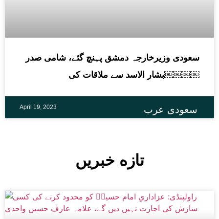
سعودی وزیرخارجہ دمشق پہنچ گئے، شامی صدر
بشار الاسد سے ملاقات کی￼￼￼￼
April 19, 2023
سعودی عرب
تازه خبریں