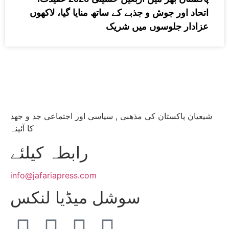
اتحاد اور جوش و جذبے کے ساتھ منایا گیا، لاکھوں
عزادار جلوسوں میں شریک
شیعیان پاکستان کی مذهبی , سیاسی اور اجتماعی جد و جهد
کا آئینہ
info@jafariapress.com​
سوشل میڈیا لنکس