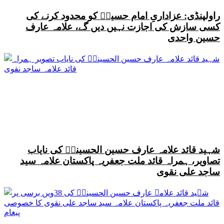
راولپنڈی: عزاداریِ امام حسینؑ کو محدود کرنے کی
کسی سازش کی اجازت نہیں دیں گے، علامہ عارف
حسین واحدی
شہید قائد علامہ عارف حسین الحسینیؒ کی نایاب
تصاویر، ہمراہ قائد ملت جعفریہ پاکستان علامہ سید
ساجد علی نقوی