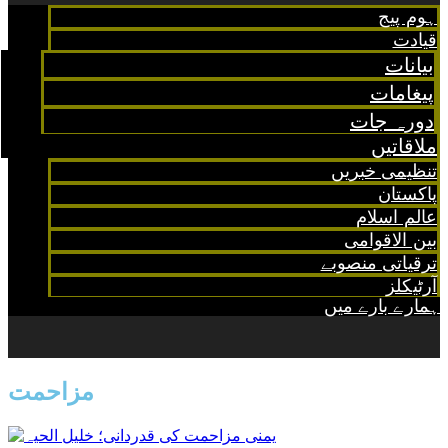
ہوم پیج
قیادت
بیانات
پیغامات
دورہ جات
ملاقاتیں
تنظیمی خبریں
پاکستان
عالم اسلام
بین الاقوامی
ترقیاتی منصوبے
آرٹیکلز
ہمارے بارے میں
مزاحمت