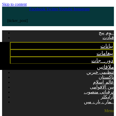
Skip to content
Facebook
Twitter
Youtube
Instagram
[ticker_post]
ہوم پیج
قیادت
بیانات
پیغامات
دورہ جات
ملاقاتیں
تنظیمی خبریں
پاکستان
عالم اسلام
بین الاقوامی
ترقیاتی منصوبے
آرٹیکلز
ہمارے بارے میں
Menu