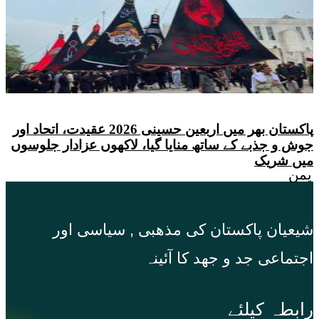
پاکستان بھر میں اربعین حسینی 2026 عقیدت، اتحاد اور
جوش و جذبے کے ساتھ منایا گیا، لاکھوں عزادار جلوسوں
میں شریک
یمن
شیعیان پاکستان کی مذهبی , سیاسی اور
اجتماعی جد و جهد کا آئینہ