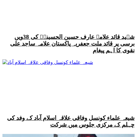
شہید قائد علامہ عارف حسین الحسینیؒ کی 38ویں
برسی پر قائد ملت جعفریہ پاکستان علامہ ساجد علی
نقوی کا اہم پیغام
شیعہ علماء کونسل وفاقی علاقہ اسلام آباد کے وفد کی
چہلم کے مرکزی جلوس میں شرکت