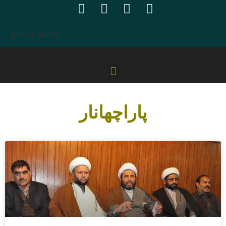
[ticker_post]
پاراچھانار