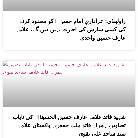
راولپنڈی: عزاداریِ امام حسینؑ کو محدود کرنے
کی کسی سازش کی اجازت نہیں دیں گے، علامہ
عارف حسین واحدی
شہید قائد علامہ عارف حسین الحسینیؒ کی نایاب
تصاویر، ہمراہ قائد ملت جعفریہ پاکستان علامہ
سید ساجد علی نقوی