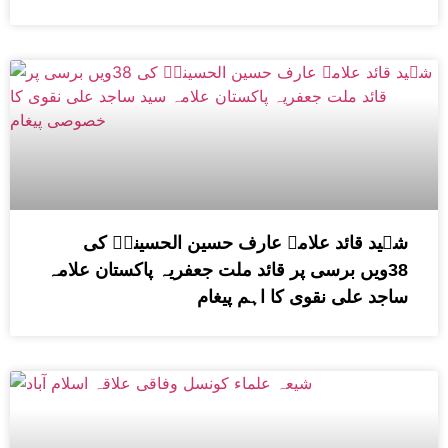
شہید قائد علامہ عارف حسین الحسینیؒ کی
38ویں برسی پر قائد ملت جعفریہ پاکستان علامہ
ساجد علی نقوی کا اہم پیغام