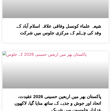
شیعہ علماء کونسل وفاقی علاقہ اسلام آباد کے
وفد کی چہلم کے مرکزی جلوس میں شرکت
پاکستان بھر میں اربعین حسینی 2026 عقیدت،
اتحاد اور جوش و جذبے کے ساتھ منایا گیا، لاکھوں
عزادار جلوسوں میں شریک