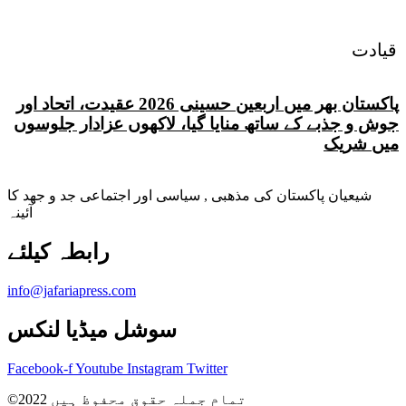
قیادت
پاکستان بھر میں اربعین حسینی 2026 عقیدت، اتحاد اور
جوش و جذبے کے ساتھ منایا گیا، لاکھوں عزادار جلوسوں
میں شریک
شیعیان پاکستان کی مذهبی , سیاسی اور اجتماعی جد و جهد کا
آئینہ
info@jafariapress.com​
سوشل میڈیا لنکس
Facebook-f
Youtube
Instagram
Twitter
©2022 تمام جملہ حقوق محفوظ ہیں