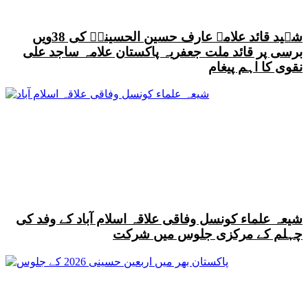
شہید قائد علامہ عارف حسین الحسینیؒ کی 38ویں
برسی پر قائد ملت جعفریہ پاکستان علامہ ساجد علی
نقوی کا اہم پیغام
شیعہ علماء کونسل وفاقی علاقہ اسلام آباد کے وفد کی
چہلم کے مرکزی جلوس میں شرکت