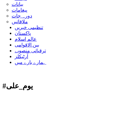
بیانات
پیغامات
دورہ جات
ملاقاتیں
تنظیمی خبریں
پاکستان
عالم اسلام
بین الاقوامی
ترقیاتی منصوبے
آرٹیکلز
ہمارے بارے میں
#یوم_علی