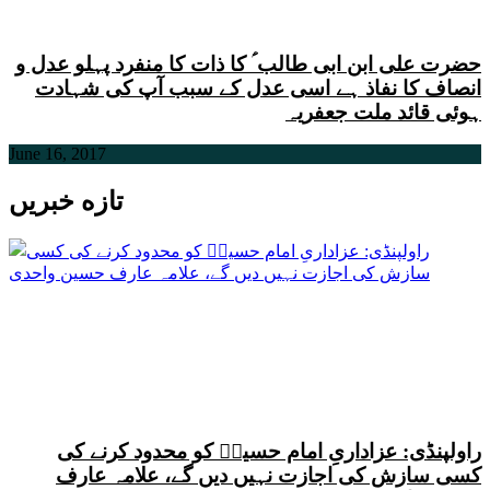
حضرت علی ابن ابی طالب ؑ کا ذات کا منفرد پہلو عدل و
انصاف کا نفاذ ہے اسی عدل کے سبب آپ کی شہادت
ہوئی قائد ملت جعفریہ
June 16, 2017
تازه خبریں
راولپنڈی: عزاداریِ امام حسینؑ کو محدود کرنے کی
کسی سازش کی اجازت نہیں دیں گے، علامہ عارف