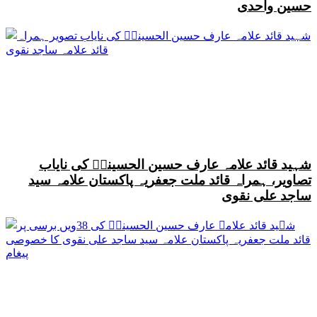
حسین واحدی
شہید قائد علامہ عارف حسین الحسینیؒ کی نایاب
تصاویر، ہمراہ قائد ملت جعفریہ پاکستان علامہ سید
ساجد علی نقوی