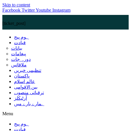
Skip to content
Facebook
Twitter
Youtube
Instagram
[ticker_post]
ہوم پیج
قیادت
بیانات
پیغامات
دورہ جات
ملاقاتیں
تنظیمی خبریں
پاکستان
عالم اسلام
بین الاقوامی
ترقیاتی منصوبے
آرٹیکلز
ہمارے بارے میں
Menu
ہوم پیج
قیادت