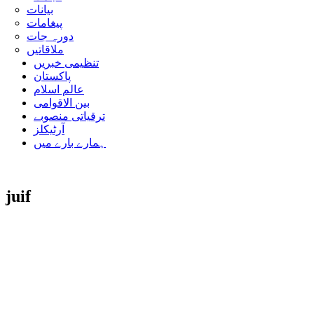
بیانات
پیغامات
دورہ جات
ملاقاتیں
تنظیمی خبریں
پاکستان
عالم اسلام
بین الاقوامی
ترقیاتی منصوبے
آرٹیکلز
ہمارے بارے میں
juif