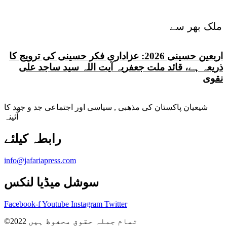
ملک بھر سے
اربعین حسینی 2026: عزاداری فکر حسینی کی ترویج کا
ذریعہ ہے، قائد ملت جعفریہ آیت اللہ سید ساجد علی
نقوی
شیعیان پاکستان کی مذهبی , سیاسی اور اجتماعی جد و جهد کا
آئینہ
info@jafariapress.com​
سوشل میڈیا لنکس
Facebook-f
Youtube
Instagram
Twitter
©2022 تمام جملہ حقوق محفوظ ہیں