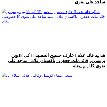
ساجد علی نقوی
شہید قائد علامہ عارف حسین الحسینیؒ کی 38ویں
برسی پر قائد ملت جعفریہ پاکستان علامہ ساجد علی
نقوی کا اہم پیغام