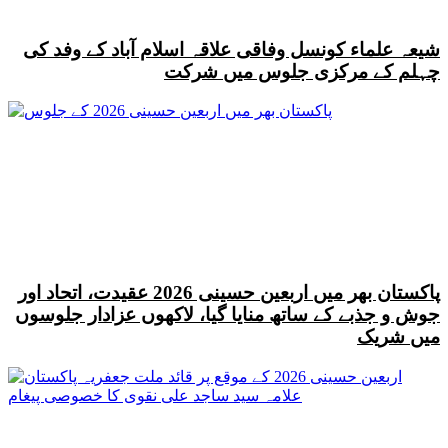
شیعہ علماء کونسل وفاقی علاقہ اسلام آباد کے وفد کی
چہلم کے مرکزی جلوس میں شرکت
پاکستان بھر میں اربعین حسینی 2026 عقیدت، اتحاد اور
جوش و جذبے کے ساتھ منایا گیا، لاکھوں عزادار جلوسوں
میں شریک