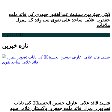
ڈپٹی چیئرمین سینیٹ عبدالغفور حیدری کی قائد ملت
جعفریہ علامہ ساجد علی نقوی سے وفد کے ہمراہ
ملاقات
July 22, 2017
تازه خبریں
شہید قائد علامہ عارف حسین الحسینیؒ کی نایاب
تصاویر، ہمراہ قائد ملت جعفریہ پاکستان علامہ سید