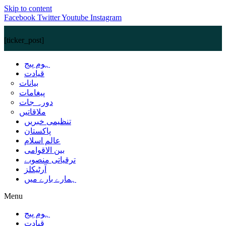
Skip to content
Facebook
Twitter
Youtube
Instagram
[ticker_post]
ہوم پیج
قیادت
بیانات
پیغامات
دورہ جات
ملاقاتیں
تنظیمی خبریں
پاکستان
عالم اسلام
بین الاقوامی
ترقیاتی منصوبے
آرٹیکلز
ہمارے بارے میں
Menu
ہوم پیج
قیادت