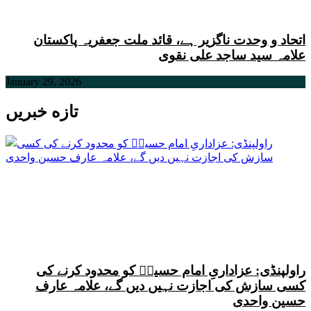
اتحاد و وحدت ناگزیر ہے، قائد ملت جعفریہ پاکستان
علامہ سید ساجد علی نقوی
January 29, 2026
تازه خبریں
راولپنڈی: عزاداریِ امام حسینؑ کو محدود کرنے کی
کسی سازش کی اجازت نہیں دیں گے، علامہ عارف
حسین واحدی