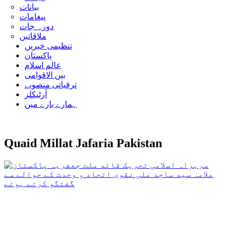
بیانات
پیغامات
دورہ جات
ملاقاتیں
تنظیمی خبریں
پاکستان
عالم اسلام
بین الاقوامی
ترقیاتی منصوبے
آرٹیکلز
ہمارے بارے میں
Quaid Millat Jafaria Pakistan