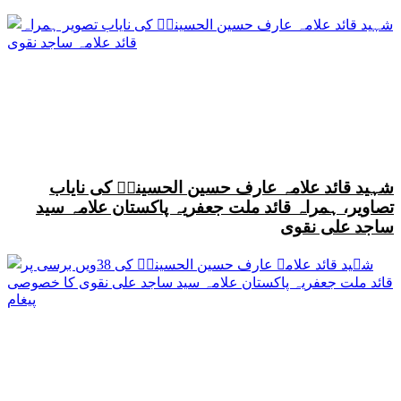
شہید قائد علامہ عارف حسین الحسینیؒ کی نایاب
تصاویر، ہمراہ قائد ملت جعفریہ پاکستان علامہ سید
ساجد علی نقوی