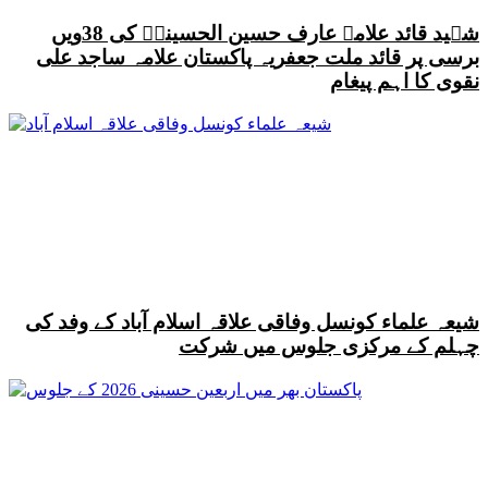
شہید قائد علامہ عارف حسین الحسینیؒ کی 38ویں
برسی پر قائد ملت جعفریہ پاکستان علامہ ساجد علی
نقوی کا اہم پیغام
شیعہ علماء کونسل وفاقی علاقہ اسلام آباد کے وفد کی
چہلم کے مرکزی جلوس میں شرکت