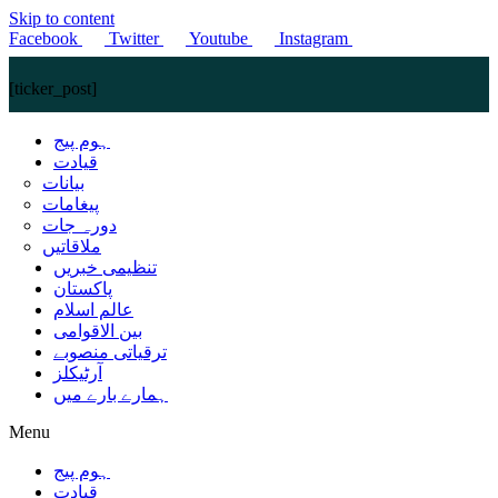
Skip to content
Facebook
Twitter
Youtube
Instagram
[ticker_post]
ہوم پیج
قیادت
بیانات
پیغامات
دورہ جات
ملاقاتیں
تنظیمی خبریں
پاکستان
عالم اسلام
بین الاقوامی
ترقیاتی منصوبے
آرٹیکلز
ہمارے بارے میں
Menu
ہوم پیج
قیادت