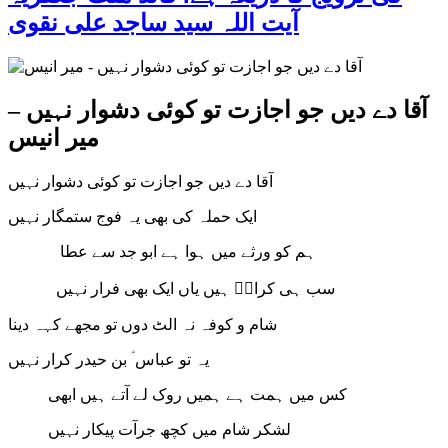
آیت اللہ سید ساجد علی نقوی
آقا دے دیں جو اجازت تو کوئی دشوار نہیں –
میر انیس
آقا دے دیں جو اجازت تو کوئی دشوار نہیں
ایک حملہ کی بھی یہ فوج ستمگار نہیں
ہم کو ورثے میں ہوا ہے ابو جد سے عطا
سب ہی کرارؑ ہیں یاں ایک بھی فرار نہیں
شام و کوفہ نہ الٹ دوں تو مجھے کہہ دینا
یہ تو عباس ؑ بن حیدر کرار نہیں
کس میں ہمت ہے ہمیں روک لے آتے ہیں ابھی
لشکر شام میں کچھ جرآت پیکار نہیں