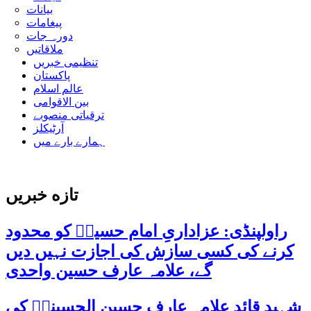
بیانات
پیغامات
دورہ جات
ملاقاتیں
تنظیمی خبریں
پاکستان
عالم اسلام
بین الاقوامی
ترقیاتی منصوبے
آرٹیکلز
ہمارے بارے میں
تازه خبریں
راولپنڈی: عزاداریِ امام حسینؑ کو محدود
کرنے کی کسی سازش کی اجازت نہیں دیں
گے، علامہ عارف حسین واحدی
شہید قائد علامہ عارف حسین الحسینیؒ کی