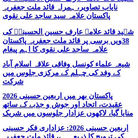
نایاب تصاویر، ہمراہ قائد ملت جعفریہ
پاکستان علامہ سید ساجد علی نقوی
شہید قائد علامہ عارف حسین الحسینیؒ کی
38ویں برسی پر قائد ملت جعفریہ پاکستان
علامہ ساجد علی نقوی کا اہم پیغام
شیعہ علماء کونسل وفاقی علاقہ اسلام آباد
کے وفد کی چہلم کے مرکزی جلوس میں
شرکت
پاکستان بھر میں اربعین حسینی 2026
عقیدت، اتحاد اور جوش و جذبے کے ساتھ
منایا گیا، لاکھوں عزادار جلوسوں میں شریک
اربعین حسینی 2026: عزاداری فکر حسینی
کی ترویج کا ذریعہ ہے، قائد ملت جعفریہ