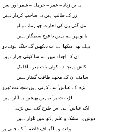
یہ بن زیاد – عمر – حرملہ – شمر اور انس
زر کے طالب ہیں یہ صاحب کردار نہیں
مل گئی رن کی اجازت جو زمانے والو
یا تو پھر ہم نہیں یا فوج ستمگار نہیں
پہلے بھی دیکھا ہے اب دیکھیں گے جنگ ہونے دو
ان کے اجداد میں ہم سا کوئی جرار نہیں
کاش پہنچا دے کوئی بات میرے آقا تک
سامنے ان کے مجھے طاقت گفتار نہیں
بڑھ کے عباس ؑ سے کہتی ہیں شجاعت ٹھرو
لڑنے شبیر ؑ تمہیں بھیجیں یہ آثار نہیں
ایک عباس ؑ ہی اس طرح گئے ہیں لڑنے
دوش پہ مشک و علم ہاتھ میں تلوار نہیں
وقت وہ آگیا اف فاطمہ ؑ کے جانی پر