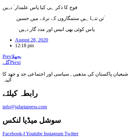
فوج کا ذکر ہی کیا پاس علمدار ؑ نہیں
تن تنہا ہیں ستمگاروں کے نرغے میں حسین ؑ
پاس کوئی بھی انیس اور مدد گار نہیں
August 28, 2020
12:18 pm
پچھلا
Prev
Next
اگلے
شیعیان پاکستان کی مذهبی , سیاسی اور اجتماعی جد و جهد کا
آئینہ
info@jafariapress.com​
سوشل میڈیا لنکس
Facebook-f
Youtube
Instagram
Twitter