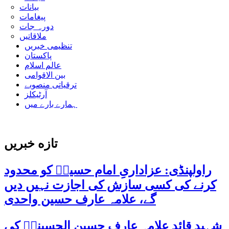
بیانات
پیغامات
دورہ جات
ملاقاتیں
تنظیمی خبریں
پاکستان
عالم اسلام
بین الاقوامی
ترقیاتی منصوبے
آرٹیکلز
ہمارے بارے میں
تازه خبریں
راولپنڈی: عزاداریِ امام حسینؑ کو محدود
کرنے کی کسی سازش کی اجازت نہیں دیں
گے، علامہ عارف حسین واحدی
شہید قائد علامہ عارف حسین الحسینیؒ کی