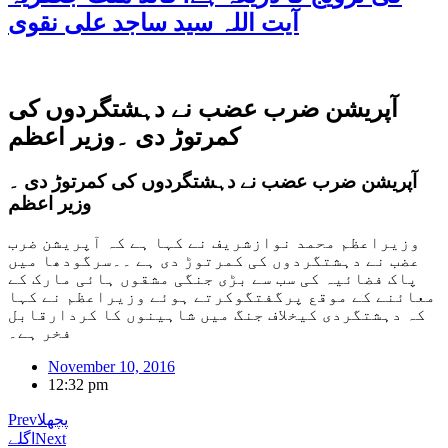
آیت اللہ سید ساجد علی نقوی
آپریشن ضرب عضب نے دہشتگردوں کی
کمرتوڑ دی ۔وزیر اعظم
آپریشن ضرب عضب نے دہشتگردوں کی کمرتوڑ دی ۔
وزیر اعظم
وزیراعظم محمد نوازشریف نے کہا ہے کہ آپریشن ضرب
عضب نے دہشتگردوں کی کمرتوڑ دی ہے ۔۔سرگودھا میں
پاک فضائیہ کی سب سے بڑی جنگی مشقوں ہائی مارک کے
معائنے کے موقع پرگفتگوکرتے ہوئے وزیراعظم نے کہا
کہ دہشتگردی کیخلاف جنگ میں شاہینوں کا کردارقابل
فخر ہے۔
November 10, 2016
12:32 pm
پچھلا
Prev
Next
اگلے