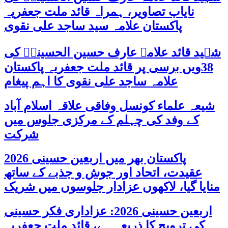
نایاب تصاویر، ہمراہ قائد ملت جعفریہ
پاکستان علامہ سید ساجد علی نقوی
شہید قائد علامہ عارف حسین الحسینیؒ کی
38ویں برسی پر قائد ملت جعفریہ پاکستان
علامہ ساجد علی نقوی کا اہم پیغام
شیعہ علماء کونسل وفاقی علاقہ اسلام آباد
کے وفد کی چہلم کے مرکزی جلوس میں
شرکت
پاکستان بھر میں اربعین حسینی 2026
عقیدت، اتحاد اور جوش و جذبے کے ساتھ
منایا گیا، لاکھوں عزادار جلوسوں میں شریک
اربعین حسینی 2026: عزاداری فکر حسینی
کی ترویج کا ذریعہ ہے، قائد ملت جعفریہ