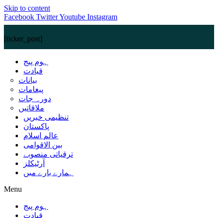
Skip to content
Facebook
Twitter
Youtube
Instagram
[ticker_post]
ہوم پیج
قیادت
بیانات
پیغامات
دورہ جات
ملاقاتیں
تنظیمی خبریں
پاکستان
عالم اسلام
بین الاقوامی
ترقیاتی منصوبے
آرٹیکلز
ہمارے بارے میں
Menu
ہوم پیج
قیادت