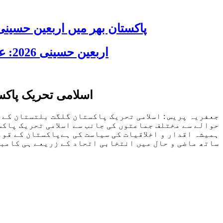
پاکستان بھر میں اربعین حسینی 2026 عقیدت، اتحاد اور جوش و جذبے کے ساتھ منایا گیا، لاکھوں عزادار جلوسوں میں
اربعین حسینی 2026: عزاداری فکر حسینی کی ترویج کا ذریعہ ہے، قائد ملت جعفریہ آیت اللہ سید ساجد علی نقوی
اسلامی تحریک پاکس
جعفریہ پریس : اسلامی تحریک پاکستان گلگت بلتستان کے 
حوالے سے مختلف جماعتوں کی جانب سے اسلامی تحریک پاکس
ہمیشہ اقدار و اخلاقیات کی سیاست کی ہےپاکستان کے قو
ساتھ ماضی و حال میں انتخابی اتحاد کے زریعے ہی کامبا