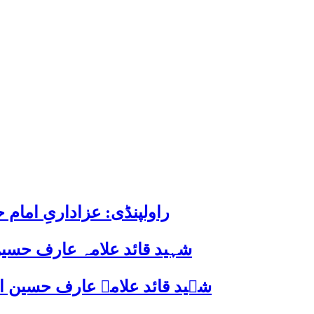
راولپنڈی: عزاداریِ اما
شہید قائد علامہ عارف حسین
شہید قائد علامہ عارف حسین الحسینیؒ کی 38ویں برسی پر قائد ملت جعفریہ پاکستان 