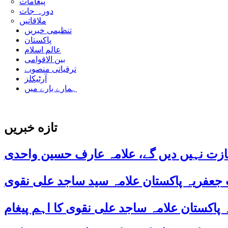
پیغامات
دورہ جات
ملاقاتیں
تنظیمی خبریں
پاکستان
عالم اسلام
بین الاقوامی
ترقیاتی منصوبے
آرٹیکلز
ہمارے بارے میں
تازه خبریں
ازت نہیں دیں گے، علامہ عارف حسین واحدی
 جعفریہ پاکستان علامہ سید ساجد علی نقوی