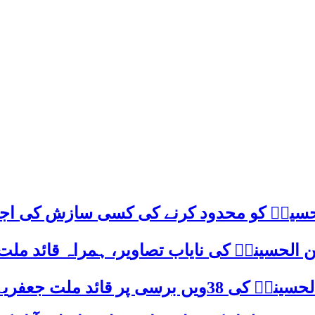
م حسینؑ کو محدود کرنے کی کسی سازش کی اج
 الحسینیؒ کی نایاب تصاویر، ہمراہ قائد ملت
علامہ ساجد علی نقوی کا اہم پیغام