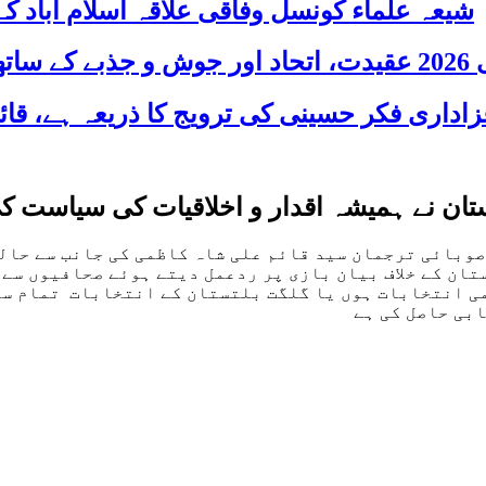
شیعہ علماء کونسل وفاقی علاقہ اسلام آباد
 شریک
تان نے ہمیشہ اقدار و اخلاقیات کی سیاست ک
صوبائی ترجمان سید قائم علی شاہ کاظمی کی جانب سے حال
تان کے خلاف بیان بازی پر ردعمل دیتے ہوئے صحافیوں سے 
می انتخابات ہوں یا گلگت بلتستان کے انتخابات تمام سی
بی حاصل کی ہے