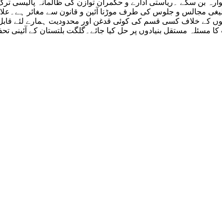
وارہ بن سکے ۔ریاستی ادارے و حکمران توازن کی ظالمانہ پالیسی ت
بلیغی مجالس و جلوس کی طرف موڑنا آئین و قانون سے مغائر ہے۔علام
ں کے خلاف کسی قسم کی کوئی قدغن اور محدودیت ہمارے لئے قابل قب
رفت کا مسئلہ مستقل بنیادوں پر حل کیا جائے۔گلگت بلتستان کے آئین