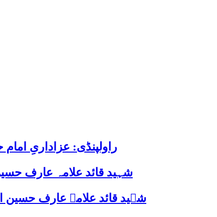
راولپنڈی: عزاداریِ اما
شہید قائد علامہ عارف حسین
شہید قائد علامہ عارف حسین الحسینیؒ کی 38ویں برسی پر قائد ملت جعفریہ پاکستان 