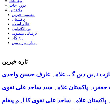
پیغامات
دورہ جات
ملاقاتیں
تنظیمی خبریں
پاکستان
عالم اسلام
بین الاقوامی
ترقیاتی منصوبے
آرٹیکلز
ہمارے بارے میں
تازه خبریں
ازت نہیں دیں گے، علامہ عارف حسین واحدی
 جعفریہ پاکستان علامہ سید ساجد علی نقوی