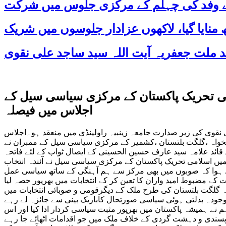
 کے وفد کی چہلم کے مرکزی جلوس میں شرکت
ہ لینے کااعلان اسلامی تحریک پاکستان کے مرکزی سیاسی سیل کے
اجلاس میں فیصلہ
نقوی کی زیر صدارت جامعہ زینبیہ راولپنڈی میں منعقد ہو۔اجلاس
خواہ ،گلگت بلتستان ،کشمیر کے مرکزی سیاسی سیل کے ممبران نے
ائد علامہ سید عارف حسین الحسینی کے ایصال ثواب کے لئے فاتحہ
یں اسلامی تحریک پاکستان کے مرکزی سیاسی سیل نے آئندہ انتخاب
طے ہوا کہ صوبوں میں بھی مرکز سے ہم آہنگی کے ساتھ سیاسی عمل
کے مضبوط امید واران کا تعین کر کے انتخابات میں بھرپور حصہ لیا
اکہ گلگت بلتستان کی طرح ملک کے دیگرقومی و صوبائی انتخابات میں
موجودہ بدلتی ہوئی سیاسی صورتحال کاباریک بینی سے جائزہ لے رہے
 ہمیشہ پاکستان میں بھرپور مثبت سیاسی کردار ادا کیا اور اس
ہا پسندی و دہشت گردی کے خلاف ملک میں جو اقدامات اٹھائے جا رہے