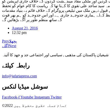
رک کردیں اور ملکی مفاد میںدہشت گردوں کے خلاف جاری آپریشن کو
ہ سید ساجد علی نقوی کا کہنا تھا کہ ریاست کا کام عوام کو تحفظ
ول نہیں ملک میں تبلیغی پروگرام کے خلاف قائم بے بنیاد مقدمات
ی تحفظ کےلے ہماری جدوجہد جاری ہے اور اس جدوجہد کو ہم بھر قوت
کے ساتھ منظم طور پر آگے بڑھائیں گے
August 21, 2016
12:32 pm
پچھلا
Prev
Next
اگلے
شیعیان پاکستان کی مذهبی , سیاسی اور اجتماعی جد و جهد کا آئینہ
info@jafariapress.com​
سوشل میڈیا لنکس
Facebook-f
Youtube
Instagram
Twitter
©2022 تمام جملہ حقوق محفوظ ہیں