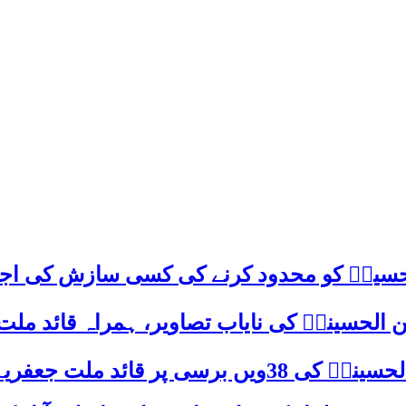
م حسینؑ کو محدود کرنے کی کسی سازش کی اج
 الحسینیؒ کی نایاب تصاویر، ہمراہ قائد ملت
علامہ ساجد علی نقوی کا اہم پیغام