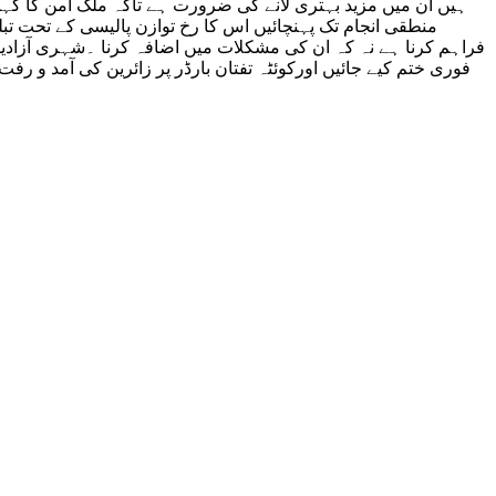
ہیں ان میں مزید بہتری لانے کی ضرورت ہے تاکہ ملک امن کا گہ
منطقی انجام تک پہنچائیں اس کا رخ توازن پالیسی کے تحت ت
فراہم کرنا ہے نہ کہ ان کی مشکلات میں اضافہ کرنا ۔شہری آزادیو
فوری ختم کیے جائیں اورکوئٹہ تفتان بارڈر پر زائرین کی آمد و 