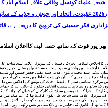
شیعہ علماء کونسل وفاقی علاقہ اسلام آباد
 شریک
 تحریک پاکستان کا انتخابات 2018 میں بھر پور قوت کے ساتھ حص
کا اجلاس اسلامی تحریک پاکستان کے سربراہ علامہ سید ساجد علی 
امہ عارف حسین واحدی سمیت پنجاب ،سندھ ،بلوچستان ،خیبر پختون
تان علامہ سید محمد دہلوی،علامہ سید مفتی جعفر حسین اور شہید ق
زیراعظم نریندر مودی کے بیان کی شدیدالفاظ میں مذمت کی اجلاس م
قہ اجلاس مرکزی سیاسی سیل کے فیصلہ جات کی توثیق کی اجلاس میں 
وں کے ساتھ روابط بڑھانے سمیت انتخابی حلقوں کا جائزہ لے کر جماعت 
ی کارڈ کے اجرا کے لئے یونٹس سطح تک کارکنان کو فعال کیا جائے گات
ن کے سربراہ علامہ سید ساجد علی نقوی کاکہنا تھا کہ ہم ملک میں 
ہ نہیں بنے گی جس سے ملک میں جمہوریت کو خطرہ لاحق ہو ۔ہم نے
 کہنا تھا کہ قانون کی حکمرانی و بالادستی پر یقین رکھتے ہیں۔ انت