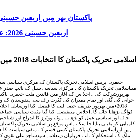
پاکستان بھر میں اربعین حسینی 2026 عقیدت، اتحاد اور جوش و جذبے کے ساتھ منایا گیا، لاکھوں عزادار جلوسوں میں
اربعین حسینی 2026: عزاداری فکر حسینی کی ترویج کا ذریعہ ہے، قائد ملت جعفریہ آیت اللہ سید ساجد علی نقوی
اسلامی
جعفریہ پریس اسلامی تحریک پاکستان کے مرکزی سیاسی سیل 
میںاسلامی تحریک پاکستان کی مرکزی سیاسی سیل کے نائب صدر عل
بھرپورشرکت کی ۔اجلا س کے آغاز میں قائدین ملت جعفریہ پاکس
خوانی کی گئی اور تمام ممبران کی کثرت رائے سے ہندوستان کے و
2018ءمیں بھرپور طریقے حصہ لینے کا فیصلہ کیا اورساب
کوآگے بڑھایا جائے گا۔اجلاس میںفیصلہ کیا گیا مثبت سیاسی جماعت
جائے اور سیاسی عمل کو بڑھاتے ہوئے ووٹرز کا اندراج اور شناخت
کامیابی کو یقینی بنایا جا سکے۔اس موقع پر اسلامی تحریک پاکستا
ہیں اوراسلامی تحریک پاکستان کسی قسم کے منفی سیاست کا حص
ملک کے استحکام کے لئے قربانیاں دیںعلامہ سیدساجد علی نقوی کا