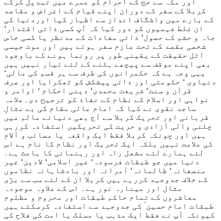
اور مکہ سے حج کے احرام کو عمرے میں تبدیل کرکے
کربلا کے سفر کے دوران اپنے قیام کے اغراض و مقاصد
کے بارے میں واشگاف انداز سے اظہار کیا اوردنیا کی
ان غلط فہمیوں کو دور کیا کہ آپ کسی ذاتی اقتدار‘
جاہ و حشم کے حصول‘ ذاتی مفادات کے مدنظر یا کسی خاص
شخصی مقصد کے تحت عازم سفر ہوئے ہیں اور موت جیسی
اٹل حقیقت کے یقینی طور پر رونما ہونے کے باوجود
بھی اپنے موقف سے پیچھے ہٹنے کے لئے تیار نہیں ہیں
یہی وجہ ہے کہ حکمرانوں کی طرف سے ہر قسم کی مالی‘
دنیاوی ‘ حکومتی اور ذاتی پیشکش کو ٹھکرایا اور صرف
قرآن و سنت‘ شریعت محمدی‘ دینی احکام ‘ اوامر و
نواہی اور اسلام کے نظام کے نفاذ کو ترجیح دی۔علامہ
ساجد نقوی نے کہا کہ امام عالی مقام کی بے مثال
قربانی اور تحریک کربلا سے آج بھی دنیائے عالم میں
چلنی والی آزادی و حریت کی تحریکیں استفادہ کررہی
ہیں اور چونکہ کربلا فقط ایک واقعہ یا مصائب و آلام
کی علامت نہیں بلکہ ایک تحریک اور نظام کا نام ہے اس
لئے ہمارے لئے مشعل راہ اور رہنمائی کا باعث ہے۔
دنیا میں جو طبقات فرسودہ‘ غیر اسلامی‘ لادین‘ غیر
منصفانہ‘ ظالمانہ‘ آمرانہ اور بادشاہانہ نظاموں
کے خلاف جدوجہد کررہے ہیں کربلا ان کے لئے سب سے بڑی
مثال اور مینارہ نور ہے۔ اس کے علاوہ موجودہ
معاشروں کے تمام حاکم طبقات اور محروم و مظلوم
طبقات امام حسین ؑ کی جدوجہد سے استفادہ کرسکتے ہیں
کیونکہ آپ نے فقط ایک مذہب یا مسلک یا امت کی فلاح کی