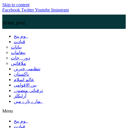
Skip to content
Facebook
Twitter
Youtube
Instagram
[ticker_post]
ہوم پیج
قیادت
بیانات
پیغامات
دورہ جات
ملاقاتیں
تنظیمی خبریں
پاکستان
عالم اسلام
بین الاقوامی
ترقیاتی منصوبے
آرٹیکلز
ہمارے بارے میں
Menu
ہوم پیج
قیادت