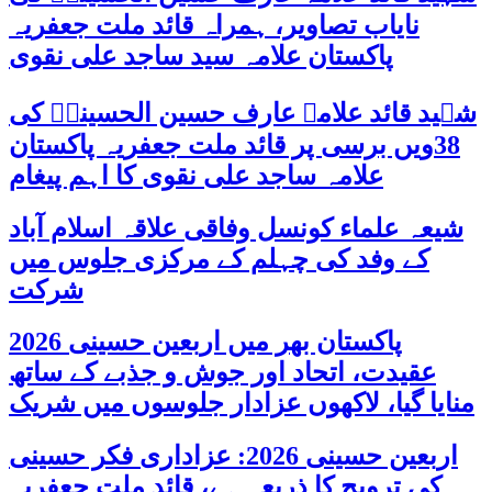
نایاب تصاویر، ہمراہ قائد ملت جعفریہ
پاکستان علامہ سید ساجد علی نقوی
شہید قائد علامہ عارف حسین الحسینیؒ کی
38ویں برسی پر قائد ملت جعفریہ پاکستان
علامہ ساجد علی نقوی کا اہم پیغام
شیعہ علماء کونسل وفاقی علاقہ اسلام آباد
کے وفد کی چہلم کے مرکزی جلوس میں
شرکت
پاکستان بھر میں اربعین حسینی 2026
عقیدت، اتحاد اور جوش و جذبے کے ساتھ
منایا گیا، لاکھوں عزادار جلوسوں میں شریک
اربعین حسینی 2026: عزاداری فکر حسینی
کی ترویج کا ذریعہ ہے، قائد ملت جعفریہ