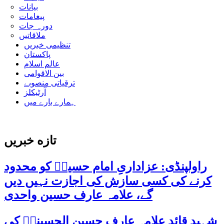
بیانات
پیغامات
دورہ جات
ملاقاتیں
تنظیمی خبریں
پاکستان
عالم اسلام
بین الاقوامی
ترقیاتی منصوبے
آرٹیکلز
ہمارے بارے میں
تازه خبریں
راولپنڈی: عزاداریِ امام حسینؑ کو محدود
کرنے کی کسی سازش کی اجازت نہیں دیں
گے، علامہ عارف حسین واحدی
شہید قائد علامہ عارف حسین الحسینیؒ کی