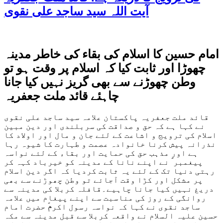
آیت اللہ سید ساجد علی نقوی
امام حسین کا اسلام کی بقاء کی خاطر مدینہ
چھوڑا اور ثابت کیا کہ اسلام پر وقت ہو تو
وطن چھوڑنے سے بھی گریز نہیں کیا جانا
چاہئے قائد ملت جعفریہ
قائد ملت جعفریہ پاکستان علامہ سید ساجد علی نقوی
نے کہا ہے کہ حق و صداقت کی سربلندی اور دین مبین
اسلام کی ترویج و اشاعت کے لئے جان و مال اور اولاد کا
نذرانہ پیش کرنا خانوادہ عصمت و طہارت کا شیوہ رہا
ہے اور مذہب حق کی حمایت اور بقاء کے لئے نواسہ
پیغمبر ؐ نے اپنے نانا کے مدینہ کو خیرباد کہہ کر
رہتی دنیا تک کے لئے یہ ثابت کردیا کہ اگر دین اسلام
پر مشکل اور کڑا وقت آجائے تو وطن چھوڑنے سے بھی
دریغ نہیں کیا جانا چاہیے۔قافلہ کربلا کی مدینہ سے
روانگی کے روز کی مناسبت سے اپنے پیغام میں علامہ
ساجد نقوی نے کہا کہ نواسہ رسول اکرمؐ حضرت امام
حسین علیہ السلام نے واقعہ کربلا سے قبل مدینہ سے مکہ