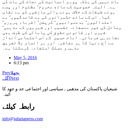
بات نہیں کی بلکہ پوری انسانیت کی نجات کی بات کی
ہے۔ البتہ خصوصیت کے ساتھ محروم‘ مظلوم اور پسے
ہوئے طبقات کے خلاف ہونے والی سازشوں کو بے نقاب
کیا۔ اس کے ساتھ حکمرانوں کی بے قاعدگیوں‘ بے
اعتدالیوں‘ بدعنوانیوں‘ کرپشن‘ اقرباء پروری‘
وسائل کی غیر منصفانہ تقسیم اور شہریوں کے مذہبی‘
شہری اور قانونی حقوق کی پامالی کی طرف بھی
نشاندہی فرمائی۔ امام حسین ؑ کے اس اجتماعی انداز
سے آج دنیا کا ہر معاشرہ اور ہر انسان بلا تفریق
مذہب و مسلک استفادہ کرسکتا ہے۔
May 5, 2016
6:13 pm
پچھلا
Prev
Next
اگلے
شیعیان پاکستان کی مذهبی , سیاسی اور اجتماعی جد و جهد کا
آئینہ
info@jafariapress.com​