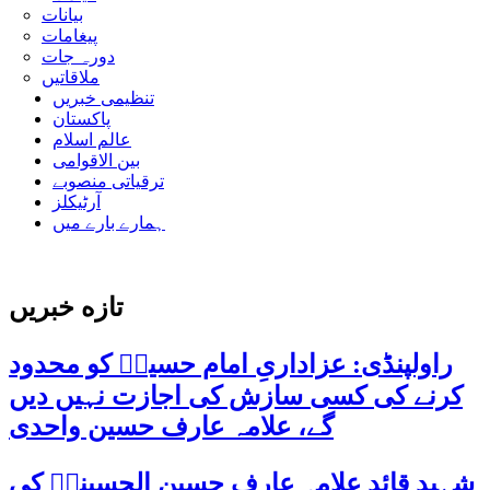
بیانات
پیغامات
دورہ جات
ملاقاتیں
تنظیمی خبریں
پاکستان
عالم اسلام
بین الاقوامی
ترقیاتی منصوبے
آرٹیکلز
ہمارے بارے میں
تازه خبریں
راولپنڈی: عزاداریِ امام حسینؑ کو محدود
کرنے کی کسی سازش کی اجازت نہیں دیں
گے، علامہ عارف حسین واحدی
شہید قائد علامہ عارف حسین الحسینیؒ کی