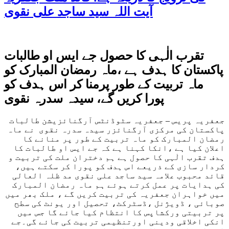
آیت اللہ سید ساجد علی نقوی
تقرب الٰہی کا حصول جے ایس او طالبات
پاکستان کا ہدف ہے ،ماہ رمضان المبارک کو
ماہ تربیت کے طور پرمنا کر اس ہدف کو
پورا کریں گے، سیدہ سدرہ نقوی
جعفریہ پریس – جعفریہ سٹوڈنٹس آرگنائزیشن طالبات
پاکستان کی مرکزی آرگنائزر سیدہ سدرہ نقوی نے ماہ
رمضان المبارک کو ماہ تربیت کے طور پر منانے کا
اعلان کیا ہے ،انکا کہنا ہے کہ جے ایس او طالبات کا
ہدف تقرب الٰہی کا حصول ہے ہم دختران ملت کی تربیت و
کردار سازی کے ذریعے اس ہدف کو پورا کر سکتے ہیں،
قائد محبوب علامہ سید ساجد علی نقوی مد ظلہ العالی
کی ہدایات پر عمل کرتے ہوئے ہم ماہ رمضان المبارک
میں خواہران جعفریہ کی تربیت کریں گے ، ملک بھر میں
صوبائی ، ڈویژنل ،ڈسٹرکٹ، تحصیل اور یونٹ کی سطح
پر تربیتی ورکشاپس کا انتظام کیا جائے گا جس میں
انکی اخلاقی ودینی اورتنظیمی تربیت کی جائے گی۔جے