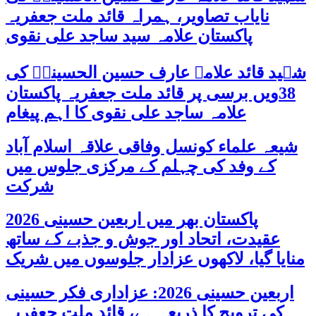
نایاب تصاویر، ہمراہ قائد ملت جعفریہ
پاکستان علامہ سید ساجد علی نقوی
شہید قائد علامہ عارف حسین الحسینیؒ کی
38ویں برسی پر قائد ملت جعفریہ پاکستان
علامہ ساجد علی نقوی کا اہم پیغام
شیعہ علماء کونسل وفاقی علاقہ اسلام آباد
کے وفد کی چہلم کے مرکزی جلوس میں
شرکت
پاکستان بھر میں اربعین حسینی 2026
عقیدت، اتحاد اور جوش و جذبے کے ساتھ
منایا گیا، لاکھوں عزادار جلوسوں میں شریک
اربعین حسینی 2026: عزاداری فکر حسینی
کی ترویج کا ذریعہ ہے، قائد ملت جعفریہ