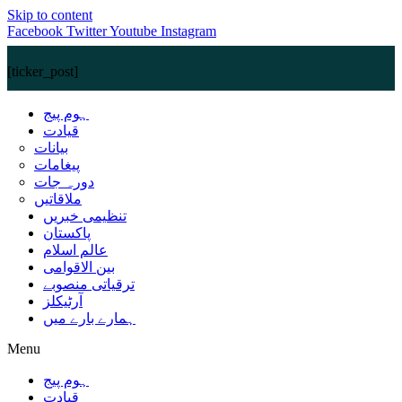
Skip to content
Facebook
Twitter
Youtube
Instagram
[ticker_post]
ہوم پیج
قیادت
بیانات
پیغامات
دورہ جات
ملاقاتیں
تنظیمی خبریں
پاکستان
عالم اسلام
بین الاقوامی
ترقیاتی منصوبے
آرٹیکلز
ہمارے بارے میں
Menu
ہوم پیج
قیادت