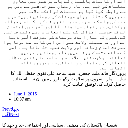
ایس او طالبات پاکستان کے پاس ہر شہر میں معاون
معلمات کی ٹیم ہے۔ ماہ رمضان میں جس شہر سے بھی ہم
سے رابطہ کیا گیا ہم معلمات کو انکے علاقہ میں
بھیجیں گے تاکہ وہاں مومنات کی روحانی تربیت میں
مدد کی جا سکے۔ سیدہ سدرہ نقوی نے کہا کہ اسی حوالے
ورکشاپس میں نصاب دیا جائے گا اور آخر میں امتحان
لے کر حوصلہ افزائی کے لئے انعامات بھی دئیے جائیں
گے۔کیوں کہ ہمارا ہدف مومنات کو معرفت الٰہی دینا
ہے اور یہ سلسلہ ولایت علی ابن ابی طالب سے ہوتا ہوا
معرفت امام زمانہ اور ولایت فقیہ تک جاتا ہے ۔ اسی
کے ساتھ متمسک رہنے میںبقاء روحانی ہے ہمیں
نمائندہ ولایت فقیہ علامہ سید ساجد علی نقوی مدظلہ
العالی کی ہدایات و رہنمائی سے بھرپور فائدہ
اٹھانا ہے۔
پروردگار قائد ملت جعفریہ سید ساجد علی نقوی حفظہ اللہ کا
سایہ ہمارے سروں پر سلامت رکھے اور ہمیں ان سے استفادہ
حاصل کرنے کی توفیق عنایت کرے
June 1, 2015
10:37 am
پچھلا
Prev
Next
اگلے
شیعیان پاکستان کی مذهبی , سیاسی اور اجتماعی جد و جهد کا