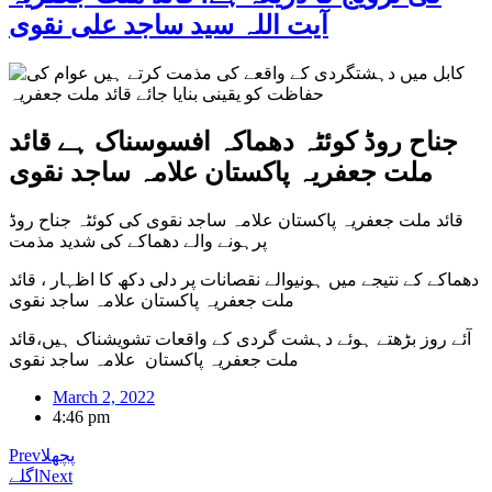
آیت اللہ سید ساجد علی نقوی
جناح روڈ کوئٹہ دھماکہ افسوسناک ہے قائد
ملت جعفریہ پاکستان علامہ ساجد نقوی
قائد ملت جعفریہ پاکستان علامہ ساجد نقوی کی کوئٹہ جناح روڈ
پرہونے والے دھماکے کی شدید مذمت
دھماکے کے نتیجے میں ہونیوالے نقصانات پر دلی دکھ کا اظہار ، قائد
ملت جعفریہ پاکستان علامہ ساجد نقوی
آئے روز بڑھتے ہوئے دہشت گردی کے واقعات تشویشناک ہیں،قائد
ملت جعفریہ پاکستان علامہ ساجد نقوی
March 2, 2022
4:46 pm
پچھلا
Prev
Next
اگلے