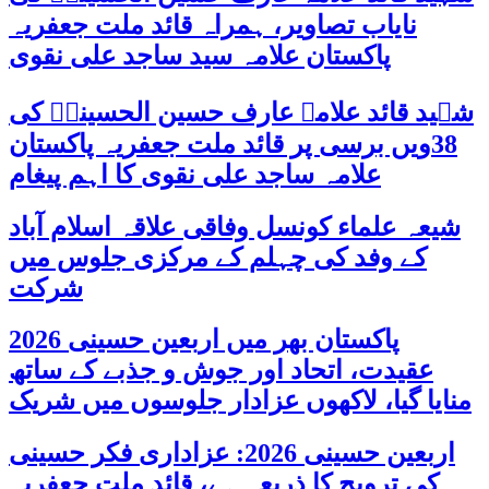
نایاب تصاویر، ہمراہ قائد ملت جعفریہ
پاکستان علامہ سید ساجد علی نقوی
شہید قائد علامہ عارف حسین الحسینیؒ کی
38ویں برسی پر قائد ملت جعفریہ پاکستان
علامہ ساجد علی نقوی کا اہم پیغام
شیعہ علماء کونسل وفاقی علاقہ اسلام آباد
کے وفد کی چہلم کے مرکزی جلوس میں
شرکت
پاکستان بھر میں اربعین حسینی 2026
عقیدت، اتحاد اور جوش و جذبے کے ساتھ
منایا گیا، لاکھوں عزادار جلوسوں میں شریک
اربعین حسینی 2026: عزاداری فکر حسینی
کی ترویج کا ذریعہ ہے، قائد ملت جعفریہ