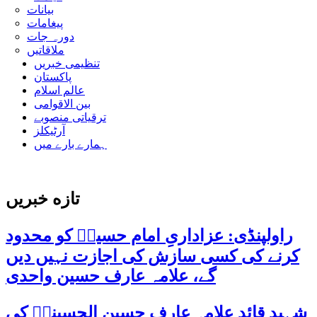
بیانات
پیغامات
دورہ جات
ملاقاتیں
تنظیمی خبریں
پاکستان
عالم اسلام
بین الاقوامی
ترقیاتی منصوبے
آرٹیکلز
ہمارے بارے میں
تازه خبریں
راولپنڈی: عزاداریِ امام حسینؑ کو محدود
کرنے کی کسی سازش کی اجازت نہیں دیں
گے، علامہ عارف حسین واحدی
شہید قائد علامہ عارف حسین الحسینیؒ کی