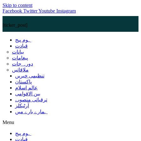
Skip to content
Facebook
Twitter
Youtube
Instagram
[ticker_post]
ہوم پیج
قیادت
بیانات
پیغامات
دورہ جات
ملاقاتیں
تنظیمی خبریں
پاکستان
عالم اسلام
بین الاقوامی
ترقیاتی منصوبے
آرٹیکلز
ہمارے بارے میں
Menu
ہوم پیج
قیادت