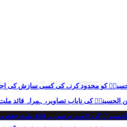
م حسینؑ کو محدود کرنے کی کسی سازش کی اج
 الحسینیؒ کی نایاب تصاویر، ہمراہ قائد ملت
علامہ ساجد علی نقوی کا اہم پیغام