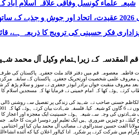
شیعہ علماء کونسل وفاقی علاقہ اسلام آباد
 شریک
قم المقدسہ کے زیراہتمام وکیل آل محمد شہی
 حرم مطہر حضرت فاطمہ معصومہ قم میں دفتر قائد ملت جعفریہ پاکستان کی
ن کی معروف علمی شخصیت اورتحریک جعفریہ پاکستان کے سابقہ مرک
 بعد معروف منقبت خواں برادر ابوذر جعفری نے سوز و سلام پڑھ کر ش
 کرتے ہوئے کها کہ امام خمینی نے فرمایا تھا کہ مسجدیں اسلام کا م
لکاظم حسنی صاحب نے شہید کی زندگی پر تفصیل سے روشنی ڈالی اور
یں اور 50 ہزار اہلسنت افراد صرف شہادتوں کی وجہ سے شیعہ ہوئے حسینیت ایک معجزه
فلاح کیلئے دو چیزیں ضروری ہیں ایک تعلیم اور دوسرا غربت کا خات
 مولانا الفت حسین سندرالوی نے مصائب آل محمد بیان کیا اور اختتامی