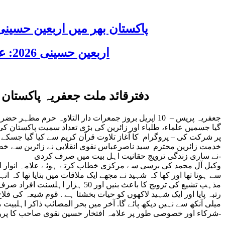
پاکستان بھر میں اربعین حسینی 2026 عقیدت، اتحاد اور جوش و جذبے کے ساتھ منایا گیا، لاکھوں عزادار جلوسوں میں
اربعین حسینی 2026: عزاداری فکر حسینی کی ترویج کا ذریعہ ہے، قائد ملت جعفریہ آیت اللہ سید ساجد علی نقوی
دفترقائد ملت جعفریہ پاکستان 
جعفریہ پریس – 10 اپریل بروز جمعرات دار التلاوہ
گیا جسمیں علماء، طلباء اور زائرین کی بڑی تعداد سمیت پاکستا
پر شرکت کی – پروگرام کا آغاز تلاوت قرآن کریم سے کیا گیا جسکے
خدمت زائرین محترم سید ناصرعباس نقوی انقلابی نے زائرین سے خطاب
نے ساری زندگی ترویج حقانیت اہل بیت میں صرف کردی-
وکیل آل محمد کی برسی سے مرکزی خطاب کرتے ہوئے علامہ انوار ا
مذہب تشیع کی ترویج کا باعث بن
رتبہ پایا اور ایک شہید لاکھوں کو حیات بخشتا ہے . قوم شیعہ کی 
میلی آنکھ سے نہیں دیکھ پائے گا. آخر میں بحر المصائب ذاکر اہلبیت
شرکاء اور خصوصی طور پر علامہ افتخار حسین نقوی صاحب کا پروگرام میں شرکت کرنے پر شکریہ ادا کیااور اعلان کیا که آئنده انشاءالله تمام شہداء ملت جعفریہ کی برسیوں کاسلسلہ رہے گا-