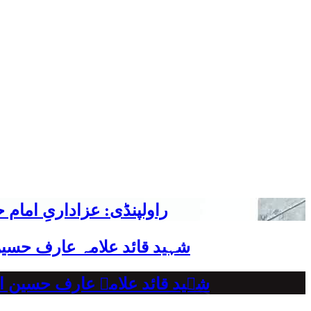
راولپنڈی: عزاداریِ اما
شہید قائد علامہ عارف حسین
شہید قائد علامہ عارف حسین الحسینیؒ کی 38ویں برسی پر قائد ملت جعفریہ پاکستان 