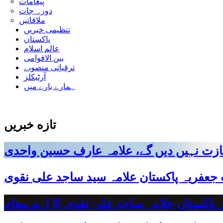
پیغامات
دورہ جات
ملاقاتیں
تنظیمی خبریں
پاکستان
عالم اسلام
بین الاقوامی
ترقیاتی منصوبے
آرٹیکلز
ہمارے بارے میں
تازه خبریں
ازت نہیں دیں گے، علامہ عارف حسین واحدی
 جعفریہ پاکستان علامہ سید ساجد علی نقوی