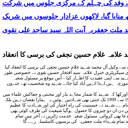
 کے وفد کی چہلم کے مرکزی جلوس میں شرکت
د علامہ غلام حسین نجفی کی برسی کا انعقاد
 طرف سے وکیل آل محمد شہید غلام حسین نجفی کی برسی کا انعقاد کیا
زی سیکریٹری جنرل علامہ سید افتخار حسین نقوی نے خصوصی طور
ہید سے اپنی عقیدت کا اظہار کیا – اس موقع پر مسئول شعبہ
ورچہ ہیں لہذا انہیں آباد کیا جائے. شہید وه شخصیت تھے جنہوں
کها کہ شہید کا شمار مجاہد نڈر اور محنتی و جفاکش علماء میں
سے ہوتا تھا اور کها کہ شہید نے مجھے ایک ملاقات میں بتایا تھا کہ انہوں نے 6 گاوں کو شیعہ کیا. فلسفہ شہادت بیان کرتے ہوئے کها کہ 1901 سے 1999 تک جتنی بھی شہادتیں ہوئیں یہ ہمارا نقصان نہیں بلکہ
 اور اعجاز کا نام ہے شہید نے حسینیت کی راه اختیار کی اور شہادت کا عظیم
مہ جس دن ان دو چیزوں کا حصول ہوگیا شیعیت کی طرف کوئی بھی
 دعا بھی کروائی. مسئول شعبہ خدمت زائرین نے آخر میں تمام