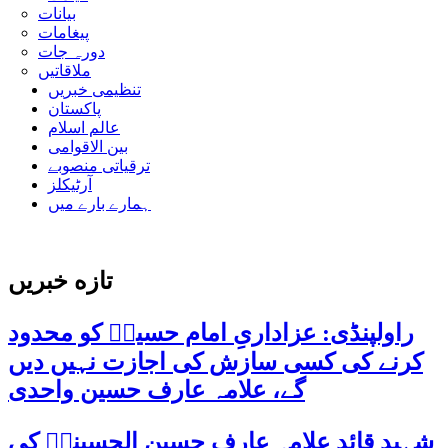
بیانات
پیغامات
دورہ جات
ملاقاتیں
تنظیمی خبریں
پاکستان
عالم اسلام
بین الاقوامی
ترقیاتی منصوبے
آرٹیکلز
ہمارے بارے میں
تازه خبریں
راولپنڈی: عزاداریِ امام حسینؑ کو محدود
کرنے کی کسی سازش کی اجازت نہیں دیں
گے، علامہ عارف حسین واحدی
شہید قائد علامہ عارف حسین الحسینیؒ کی