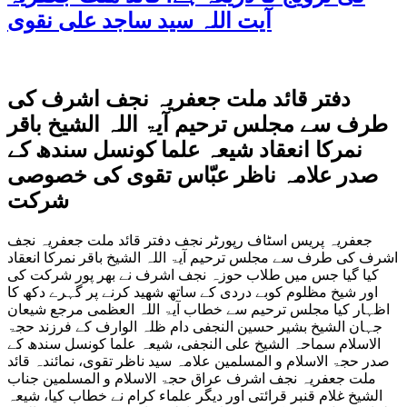
آیت اللہ سید ساجد علی نقوی
دفتر قائد ملت جعفریہ نجف اشرف کی
طرف سے مجلس ترحیم آیۃ اللہ الشیخ باقر
نمرکا انعقاد شیعہ علما کونسل سندھ کے
صدر علامہ ناظر عبّاس تقوی کی خصوصی
شرکت
جعفریہ پریس اسٹاف رپورٹر نجف دفتر قائد ملت جعفریہ نجف
اشرف کی طرف سے مجلس ترحیم آیۃ اللہ الشیخ باقر نمرکا انعقاد
کیا گیا جس میں طلاب حوزہ نجف اشرف نے بھر پور شرکت کی
اور شیخ مظلوم کوبے دردی کے ساتھ شھید کرنے پر گہرے دکھ کا
اظہار کیا مجلس ترحیم سے خطاب آیۃ اللہ العظمی مرجع شیعان
جہان الشیخ بشیر حسین النجفی دام ظلہ الوارف کے فرزند حجۃ
الاسلام سماحہ الشیخ علی النجفی، شیعہ علما کونسل سندھ کے
صدر حجۃ الاسلام و المسلمین علامہ سید ناظر تقوی، نمائندہ قائد
ملت جعفریہ نجف اشرف عراق حجۃ الاسلام و المسلمین جناب
الشیخ غلام قنبر قرائتی اور دیگر علماء کرام نے خطاب کیا، شیعہ