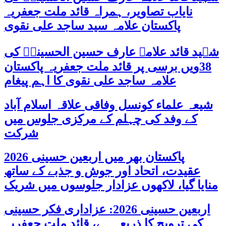
نایاب تصاویر، ہمراہ قائد ملت جعفریہ
پاکستان علامہ سید ساجد علی نقوی
شہید قائد علامہ عارف حسین الحسینیؒ کی
38ویں برسی پر قائد ملت جعفریہ پاکستان
علامہ ساجد علی نقوی کا اہم پیغام
شیعہ علماء کونسل وفاقی علاقہ اسلام آباد
کے وفد کی چہلم کے مرکزی جلوس میں
شرکت
پاکستان بھر میں اربعین حسینی 2026
عقیدت، اتحاد اور جوش و جذبے کے ساتھ
منایا گیا، لاکھوں عزادار جلوسوں میں شریک
اربعین حسینی 2026: عزاداری فکر حسینی
کی ترویج کا ذریعہ ہے، قائد ملت جعفریہ