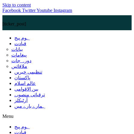
Skip to content
Facebook
Twitter
Youtube
Instagram
[ticker_post]
ہوم پیج
قیادت
بیانات
پیغامات
دورہ جات
ملاقاتیں
تنظیمی خبریں
پاکستان
عالم اسلام
بین الاقوامی
ترقیاتی منصوبے
آرٹیکلز
ہمارے بارے میں
Menu
ہوم پیج
قیادت