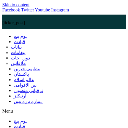
Skip to content
Facebook
Twitter
Youtube
Instagram
[ticker_post]
ہوم پیج
قیادت
بیانات
پیغامات
دورہ جات
ملاقاتیں
تنظیمی خبریں
پاکستان
عالم اسلام
بین الاقوامی
ترقیاتی منصوبے
آرٹیکلز
ہمارے بارے میں
Menu
ہوم پیج
قیادت