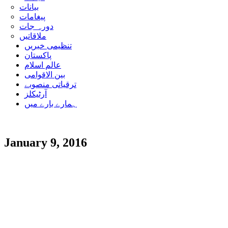
بیانات
پیغامات
دورہ جات
ملاقاتیں
تنظیمی خبریں
پاکستان
عالم اسلام
بین الاقوامی
ترقیاتی منصوبے
آرٹیکلز
ہمارے بارے میں
January 9, 2016