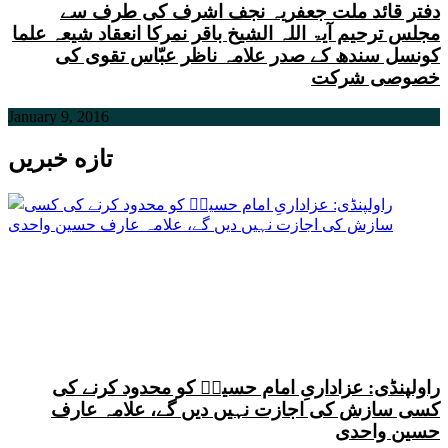
دفتر قائد ملت جعفریہ نجف اشرف کی طرف سے
مجلس ترحیم آیۃ اللہ الشیخ باقر نمرکا انعقاد شیعہ علما
کونسل سندھ کے صدر علامہ ناظر عبّاس تقوی کی
خصوصی شرکت
January 9, 2016
تازه خبریں
راولپنڈی: عزاداریِ امام حسینؑ کو محدود کرنے کی
کسی سازش کی اجازت نہیں دیں گے، علامہ عارف
حسین واحدی