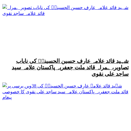
شہید قائد علامہ عارف حسین الحسینیؒ کی نایاب
تصاویر، ہمراہ قائد ملت جعفریہ پاکستان علامہ سید
ساجد علی نقوی