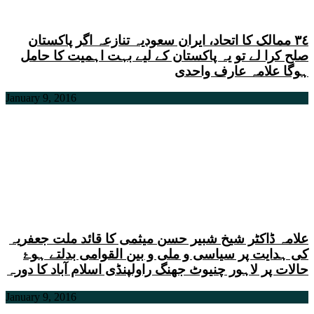
٣٤ ممالک کا اتحاد، ایران سعودیہ تنازعہ اگر پاکستان
صلح کرا لے تو یہ پاکستان کے لیے بہت اہمیت کا حامل
ہوگا علامہ عارف واحدی
January 9, 2016
علامہ ڈاکٹر شیخ شبیر حسن میثمی کا قائد ملت جعفریہ
کی ہدایت پر سیاسی و ملی و بین القوامی بدلتے ہوۓ
حالات پر لاہور چنیوٹ جھنگ راولپنڈی اسلام آباد کا دورہ
January 9, 2016