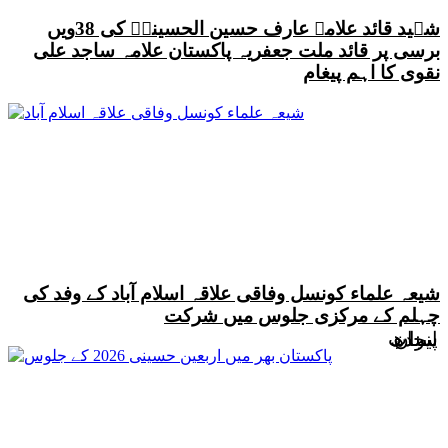
شہید قائد علامہ عارف حسین الحسینیؒ کی 38ویں
برسی پر قائد ملت جعفریہ پاکستان علامہ ساجد علی
نقوی کا اہم پیغام
شیعہ علماء کونسل وفاقی علاقہ اسلام آباد کے وفد کی
چہلم کے مرکزی جلوس میں شرکت
ایران
سندھ
سندھ
پنجاب