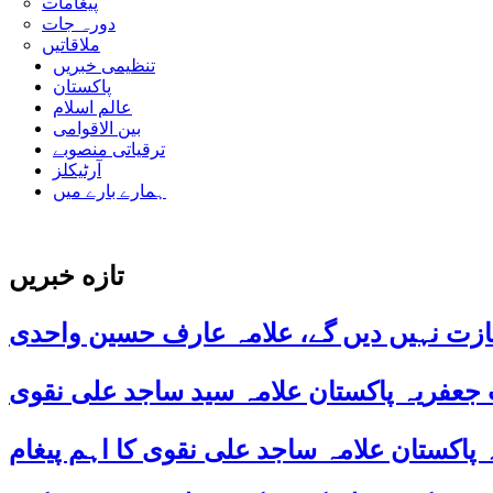
پیغامات
دورہ جات
ملاقاتیں
تنظیمی خبریں
پاکستان
عالم اسلام
بین الاقوامی
ترقیاتی منصوبے
آرٹیکلز
ہمارے بارے میں
تازه خبریں
ازت نہیں دیں گے، علامہ عارف حسین واحدی
 جعفریہ پاکستان علامہ سید ساجد علی نقوی