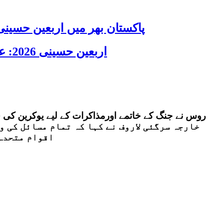
پاکستان بھر میں اربعین حسینی 2026 عقیدت، اتحاد اور جوش و جذبے کے ساتھ منایا گیا، لاکھوں عزادار جلوسوں میں
اربعین حسینی 2026: عزاداری فکر حسینی کی ترویج کا ذریعہ ہے، قائد ملت جعفریہ آیت اللہ سید ساجد علی نقوی
خارجہ سرگئی لاروف نے کہا کہ تمام مسائل کی و
اقوام متحدہ 