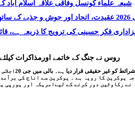
شیعہ علماء کونسل وفاقی علاقہ اسلام آباد
 شریک
روس نے جنگ کے خاتمے اورمذاکرات کیلئے 
روس نے جنگ کے خ
جہ یوکرین کا رویہ ہے ۔ یوکرین سے اناج کی برآمد 
نے رکاوٹیں دور کرنے کے لیےامریکہ اور یورپی یو