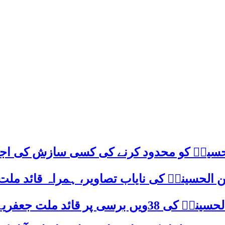
م حسینؑ کو محدود کرنے کی کسی سازش کی اج
 الحسینیؒ کی نایاب تصاویر، ہمراہ قائد ملت
علامہ ساجد علی نقوی کا اہم پیغام