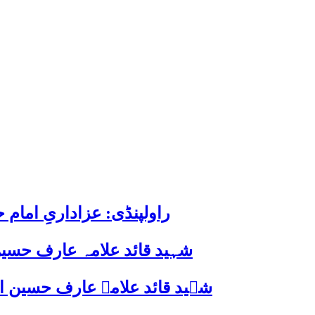
راولپنڈی: عزاداریِ اما
شہید قائد علامہ عارف حسین
شہید قائد علامہ عارف حسین الحسینیؒ کی 38ویں برسی پر قائد ملت جعفریہ پاکستان 