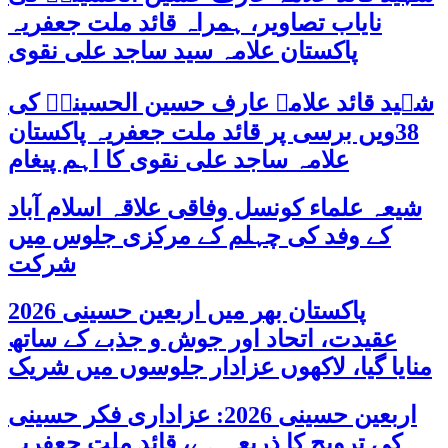
نایاب تصاویر، ہمراہ قائد ملت جعفریہ
پاکستان علامہ سید ساجد علی نقوی
شہید قائد علامہ عارف حسین الحسینیؒ کی
38ویں برسی پر قائد ملت جعفریہ پاکستان
علامہ ساجد علی نقوی کا اہم پیغام
شیعہ علماء کونسل وفاقی علاقہ اسلام آباد
کے وفد کی چہلم کے مرکزی جلوس میں
شرکت
پاکستان بھر میں اربعین حسینی 2026
عقیدت، اتحاد اور جوش و جذبے کے ساتھ
منایا گیا، لاکھوں عزادار جلوسوں میں شریک
اربعین حسینی 2026: عزاداری فکر حسینی
کی ترویج کا ذریعہ ہے، قائد ملت جعفریہ