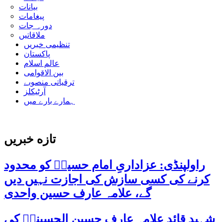
بیانات
پیغامات
دورہ جات
ملاقاتیں
تنظیمی خبریں
پاکستان
عالم اسلام
بین الاقوامی
ترقیاتی منصوبے
آرٹیکلز
ہمارے بارے میں
تازه خبریں
راولپنڈی: عزاداریِ امام حسینؑ کو محدود
کرنے کی کسی سازش کی اجازت نہیں دیں
گے، علامہ عارف حسین واحدی
شہید قائد علامہ عارف حسین الحسینیؒ کی