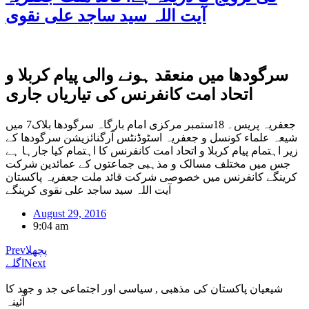
آیت اللہ سید ساجد علی نقوی
سرگودھا میں منعقد ہونے والی پیام کربلا و
اتحاد امت کانفرنس کی تیاریاں جاری
جعفریہ پریس۔ 18ستمبر مرکزی امام بارگاہ سرگودھا بلاک7 میں
شیعہ علماء کونسل و جعفریہ اسٹوڈنٹس آرگنائزیشن سرگودھا کے
زیر اہتمام پیام کربلا و اتحاد امت کانفرنس کا اہتمام کیا جارہا ہے
جس میں مختلف مسالک و مذہبی جماعتوں کے عمائدین شرکت
کرینگے کانفرنس میں خصوصی شرکت قائد ملت جعفریہ پاکستان
آیت اللہ سید ساجد علی نقوی کرینگے
August 29, 2016
9:04 am
پچھلا
Prev
Next
اگلے
شیعیان پاکستان کی مذهبی , سیاسی اور اجتماعی جد و جهد کا
آئینہ