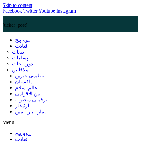
Skip to content
Facebook
Twitter
Youtube
Instagram
[ticker_post]
ہوم پیج
قیادت
بیانات
پیغامات
دورہ جات
ملاقاتیں
تنظیمی خبریں
پاکستان
عالم اسلام
بین الاقوامی
ترقیاتی منصوبے
آرٹیکلز
ہمارے بارے میں
Menu
ہوم پیج
قیادت