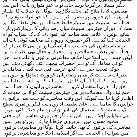
دیگر مسائل پر گرجا برسا جائے تو یہ غیر متوازن بات ، اس سے
معاشرے کی اصلاح کی بجائے بگاڑ پیدا ہوگا۔ان خیالات کا اظہار
انہوں نے ان خبروں پر تبصرہ کرتے ہوئے کیا جو شراب نوشی کے
حوالے سے سینیٹ میں سینیٹرحافظ حمداللہ برمحل نقطہ نگاہ پر
بحث کے دوران چیئرمین سینیٹ میاں رضا ربانی کے ریمارکس بارے
شائع ہوئیں ۔ علامہ سید ساجد علی نقوی نے کہاکہ شراب کو ام
الخبائث کہا گیاہے۔ اگر جمہوری رویوں کے مخالف کوئی بات آئے
تو سیاستدانوں کی جانب سے ناراضگی اور برہمی کا اظہار کیا
جاتاہے اور بعض معاملات پر وہ متحرک و فعال بھی نظر آتے ہیں
لیکن جیسے ہی اسلامی احکام، معاشرتی برائیوں یا علماء سے جڑا
کو ئی معاملہ آئے تو یہی حضرات پیچھے ہٹتے دکھائی دیتے ہیں
جوکہ تعجب خیز ہے ، کچھ عرصہ قبل جب کسی معاملے پر
نظریات سے ہٹ کر میاں رضا ربانی کو ووٹ دینا پڑا تو انہوں نے
روتے ہوئے کہا تھا کہ ان کا دل نہیں مانتا کہ وہ ایسے معاملے پر
حق رائے دہی استعمال کریں ۔ معاشرتی برائیوں کے حوالے سے
جنم لینے والے معاملات پر بھی چیئرمین سینیٹ کو انہی جذبات کا
اظہار کرنا چاہیے کیونکہ اس وقت معاشرے کو بہت سی برائیوں ،
خرابیوں کا سامنا ہے ، اعلیٰ تعلیمی اداروں سے لیکر پرائمری سطح
تک منشیات کے استعمال کی باتیں زبان زد عام جبکہ کئی سروے
بھی میڈیا پر آچکے ہیں ۔اس لئے اگر جمہوری معاشرے کو واقعی
صحیح معنوں میں ہم پروان چڑھانا چاہتے ہیں تو پھر ہمیں
معاشرے کی برائیوں کا بھی خاتمہ کرنا ہوگا اور معاشرتی برائیوں
میں شراب ام الخبائث ہے اگر اسلامی احکام و معاشرتی برائیوں