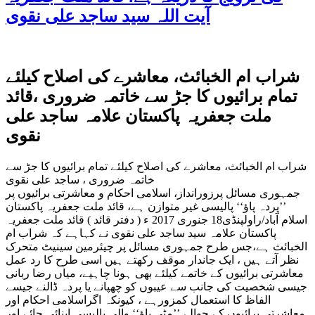
آیت اللہ سید ساجد علی نقوی
شراب ام الخبائث، معاشرے کی اصلاح کیلئے
تمام برائیوں کا جڑ سے خاتمہ ضروری ،قائد
ملت جعفریہ پاکستان علامہ ساجد علی
نقوی
شراب ام الخبائث، معاشرے کی اصلاح کیلئے تمام برائیوں کا جڑ سے
خاتمہ ضروری ، ساجد علی نقوی
جمہوری مسائل پرزورانداز، اسلامی احکام و معاشرتی برائیوں پر
’’پردہ پاؤ‘‘ پالیسی غیر متوازن ہے، قائد ملت جعفریہ پاکستان
اسلام آباد/راولپنڈی18 جنوری 2017 ء ( دفتر قائد ) قائد ملت جعفریہ
پاکستان علامہ سید ساجد علی نقوی نے کہاہے کہ شراب ام
الخبائث ہے،جس طرح جمہوری مسائل پر چیئرمین سینیٹ متحرک
نظر آتے ہیں ، ایک جاندار موقف رکھتے ہیں اسی طرح کا رد عمل
معاشرتی برائیوں کے خاتمے کیلئے بھی ہونا چاہیے، میاں رضا ربانی
جیسی شخصیت کی جانب سے عیبوں کو چھپانے یا پردہ ڈالنے جیسے
الفاظ کا استعمال کمزورہے ، کیونکہ اگراسلامی احکام اور
معاشرتی برائیوں کے حوالے ’’مٹی پاؤ‘‘ والی پالیسی اپنائی جائے اور