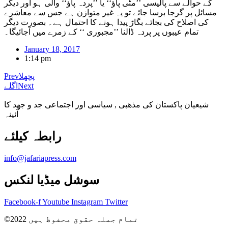
کے حوالے سے پالیسی ’’مٹی پاؤ‘‘ یا ’’پردہ پاؤ‘‘ والی ہو اور دیگر
مسائل پر گرجا برسا جائے تو یہ غیر متوازن ہے جس سے معاشرے
کی اصلاح کی بجائے بگاڑ پیدا ہونے کا احتمال ہے۔ بصورت دیگر
تمام عیبوں پر پردہ ڈالنا ’’مجبوری ‘‘ کے زمرے میں آجائیگا۔
January 18, 2017
1:14 pm
پچھلا
Prev
Next
اگلے
شیعیان پاکستان کی مذهبی , سیاسی اور اجتماعی جد و جهد کا
آئینہ
info@jafariapress.com​
سوشل میڈیا لنکس
Facebook-f
Youtube
Instagram
Twitter
©2022 تمام جملہ حقوق محفوظ ہیں