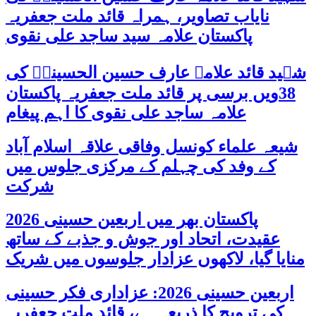
نایاب تصاویر، ہمراہ قائد ملت جعفریہ
پاکستان علامہ سید ساجد علی نقوی
شہید قائد علامہ عارف حسین الحسینیؒ کی
38ویں برسی پر قائد ملت جعفریہ پاکستان
علامہ ساجد علی نقوی کا اہم پیغام
شیعہ علماء کونسل وفاقی علاقہ اسلام آباد
کے وفد کی چہلم کے مرکزی جلوس میں
شرکت
پاکستان بھر میں اربعین حسینی 2026
عقیدت، اتحاد اور جوش و جذبے کے ساتھ
منایا گیا، لاکھوں عزادار جلوسوں میں شریک
اربعین حسینی 2026: عزاداری فکر حسینی
کی ترویج کا ذریعہ ہے، قائد ملت جعفریہ