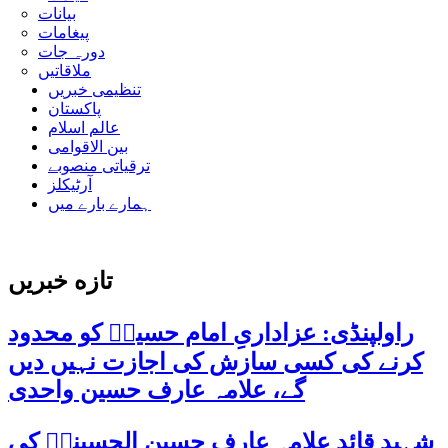
بیانات
پیغامات
دورہ جات
ملاقاتیں
تنظیمی خبریں
پاکستان
عالم اسلام
بین الاقوامی
ترقیاتی منصوبے
آرٹیکلز
ہمارے بارے میں
تازه خبریں
راولپنڈی: عزاداریِ امام حسینؑ کو محدود
کرنے کی کسی سازش کی اجازت نہیں دیں
گے، علامہ عارف حسین واحدی
شہید قائد علامہ عارف حسین الحسینیؒ کی