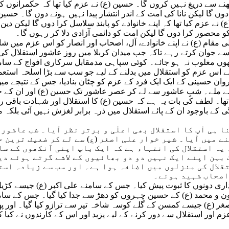
کھنے سے دریغ نہیں کروں گا۔ حسین (ع) نے عزم کیا تھا کہ حکمرانوں
دوں گا لیکن نانا کی امت کے اندر انتشار پیدا نہیں ہونے دوں گا۔ حس
) نے عزم کیا تھا کہ اپنے خانوادے کو پابند سلاسل کرا دوں گا لیکن 
و محصور کرا دوں گا لیکن امت کو دائمی آزادی دلا کر رہوں گا۔
الی مقام (ع) نے اپنے خانوادے، آل، اصحاب اور انصار کو اس عزم میں
ر سے جوان کرتے رہے تاکہ جب میدان کربلا میں روز عاشور استقلال ک
ھوں مغلوب نہ ہو جائے۔ کوئی سپاہی مدمقابل سرکاری افواج کے سام
ے اس عزم کو استقلال میں بدلنے کے لیے جو سب سے بڑا اسلحہ استعم
ن حسینی کے ایک ایک فرد کے عزم کو چٹان بنادیا، جس کے نتیجے می
ے ملے۔ شبِ عاشور سے لے کر عصر عاشور تک حسین (ع) اور ان کے جان
ا۔ لطف کی بات یہ ہے کہ حسین (ع) کا استقلال اور شہادت باقی رہ 
ی کے باوجود ان کے پائے استقلال میں ذرہ برابر لغزش نہیں آئی بلک
نا ہی آپ کا استقلال بھی اعلٰی و برتر نظر آیا۔ شب عاشور
ے میں آیا۔ شیر خوار علی اصغر (ع) سے لے کر ضعیف ترین 
 یہ استقلال کی انتہاء ہے کہ ایک باپ اپنی آنکھوں کے س
 بہن اپنے ایک نہیں دو دو بھائیوں کے لاشے گرتے ہوئے دی
قلال کی منزلوں میں اضافہ ہوا ہے۔ اور سب سے زیادہ استق
اصحاب شہید ہوئے۔
فاداری دونوں کا ثبوت پیش کیا۔ جس کے سامنے علی اکبر (ع) جیسے ک
و محمد (ع) کے حسین چہروں کو دھڑ سے جدا کیا گیا۔ جس کے سامنے
صغر (ع) جیسے کمسن کے گلے کوسہ شاخہ تیر سے ترازو کیا گیا۔ اور 
 اور استقلال سے دور کرنے کے لیے یزید اور اس کے کارندوں نے کیا کیا ح