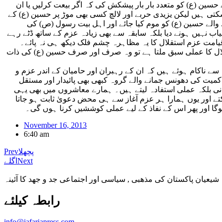
حسین (ع) کو متعدد بار بار پیشکش کی کہ اگر بیعت کرلیں یا ان
ی ہیں لیکن یزیدی حربے اور لالچ کسی بھی موڑ پر حسین (ع) کے
 والے حسین (ع) کو موم کیا جائے اور اہل بیت رسول (ص) کی
اب نہیں ہونے دیا بلکہ سابقہ سے بھی زیادہ عزم کے ساتھ ڈٹے رہے
 قیامت عزم استقلال کا یہ مظاہرہ چشم فلک دیکھ ہی نہ پائے۔
 اگر عزم و استقلال کا عملی سبق ملتا ہے تو وہ صرف اور صرف حسین (ع) کی ذات
ے ناکام ہوئے ہیں کہ ان کے رہبران اور حامیان کے اندر عزم و
کمیت کی دھونس جمانے والے گروہ کبھی بھی پائیدار اور مستقل
ی بلکہ عملی استفادہ لیتے ہیں۔ ہمارے معاشروں میں بھی یہی
تے اور یوں ہمارا ہر عزم آغاز سے ہی محض دعویٰ ثابت ہو جاتا
ہوگا اور پھر اس کے نفاذ کے لیے عملی کوششیں کرنا ہوں گی۔
November 16, 2013
6:40 am
پچھلا
Prev
Next
اگلے
شیعیان پاکستان کی مذهبی , سیاسی اور اجتماعی جد و جهد کا آئینہ
info@jafariapress.com​