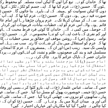
تھا کہ خاندان کو تہہ تیغ کرا لوں گا لیکن امت مسلمہ کو محفوظ ر
ہٹوں گا۔ حسین (ع) نے عزم کیا تھا کہ اپنے جسم کو ٹکڑے ٹکڑے کروا 
دوں گا لیکن نسوانیت کو ہمیشہ کے لیے باپردہ بنا جائوں گا۔ حسین (ع
صورت قید نہیں ہونے دوں گا۔ حسین (ع) نے عزم کیا تھا کہ اپنے آپ ک
مدینہ سے لے کر میدان کربلا تک یہ عزم پروان چڑھتا رہا اور امام ع
قائم ہونے والے اس عزم کو اپنے خطبات، بیانات، فرمودات اور کردا
کے حوصلے میں کمی نہ آئے۔ خاندان کا کوئی فرد فرط محبت کے ہات
اور کم نفری کے باعث اپنے آپ کو تنہا محسوس نہ کرے۔ حسین (ع) ن
نواسہ رسول (ص) کے روشن موقف اور حقائق پر مبنی خطبات نے کاروا
تھا کہ عزم کو استقلال میں بدل کر شہادت کا رتبہ سب سے پہلے اُس
واپسی تک سیدہ زینب (س) اور ان کے ہمسفروں کے عزم کا امتحان تھ
مسلسل قید و بند کی صعوبتوں، ظلم و تشدد کی انتہائوں اور بے پردگ
جابران عصر کے ناپاک عزائم کا پردہ چاک کرتے رہے۔
امام حسین (ع) کا عزم جتنا بلند و بالا اور عظیم تھا ات
استقلال کا عزم کیا روز عاشور اس کا عملی مظاہرہ دیکھن
ڈالی جائے کوئی بھی بے عزم و بے استقلال نظر نہیں آتا۔
ہے، لیکن اس کے استقلال میں کسی طرح کمی نہیں آئی۔ ایک
ماں اپنے نونہال کا لاشہ وصول کر رہی ہے لیکن اس کے است
فرمایا جس کے سامنے سارے کے سارے اقرباء، انصار اور 
جس کے سامنے عباس علمدار (ع) نے اپنے بازو کٹوا کر بےبسی اور و
حسن (ع) جیسے خوبصورت پھول کو مسل دیا گیا۔ جس کے سامنے عون 
پیارے ساتھیوں کو نیزوں سے چھلنی کردیا گیا۔ جس کے سامنے علی ا
آئی اور وہ میدان کربلا میں یکہ و تنہا رہ گئے۔ حسین (ع) کو ان کے عزم
کیا چالیں نہ چلیں؟ کیا کیا مکاریاں اور عیاریاں اختیار نہ کیں؟