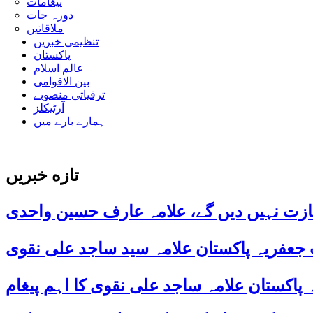
پیغامات
دورہ جات
ملاقاتیں
تنظیمی خبریں
پاکستان
عالم اسلام
بین الاقوامی
ترقیاتی منصوبے
آرٹیکلز
ہمارے بارے میں
تازه خبریں
ازت نہیں دیں گے، علامہ عارف حسین واحدی
 جعفریہ پاکستان علامہ سید ساجد علی نقوی