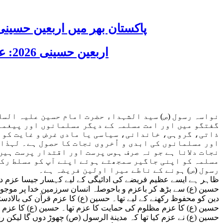
پاکستان بھر میں اربعین حسینی 2026 عقیدت، اتحاد اور جوش و جذبے کے ساتھ منایا گیا، لاکھوں عزادار جلوسوں میں
اربعین حسینی 2026: عزاداری فکر حسینی کی ترویج کا ذریعہ ہے، قائد ملت جعفریہ آیت اللہ سید ساجد علی نقوی
نواسہ رسول (ص) سید الشہداء حضرت امام حسین علیہ السلا
گفتگو میں اور امت مسلمہ کے دیگر مسلمانوں اور پیغمبر 
ذاتی، گروہی، خاندانی، سیاسی یا مادی غرض و غایت کو 
اور مسلمانوں کی ابدی و اُخروی نجات کا حصول ہے۔ لہذٰ
نجات دلانا ہے جو نہ صرف ہوس پرست اور اقتدار پرست ہیں
مسلمہ کو اپنی جاگیر سمجھتے ہوئے اپنے آپ کو مسلط رکھ
رسول (ص) ہونے کے ناطے میرا اولین فریضہ ہے۔
ظاہر ہے ایسے عظیم فریضے کی ادائیگی کے لیے کہسار جیسا عزم درک
حسین (ع) سے بڑھ کر باعزم و باحوصلہ انسان سرزمین خدا پر موجود
دین کو محفوظ رکھنے کے لیے تھا۔ حسین (ع) کا عزم قرآن کی بالادست
حسین (ع) کا عزم مظلوم کی حمایت کا عزم تھا۔ حسین (ع) کا عزم ظ
حسین (ع) نے عزم کیا تھا کہ مدینة الرسول (ص) چھوڑ دوں گا لیکن ر