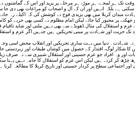
 وقت تک ہر لمحے، ہر موڑ، ہر مرحلے پر یزید اور اس کے گماشتوں نے 
ی ہے بلکہ انہیں اور ان کے آل و اصحاب کو مراعات بھی دی جا سکت
ہادت میدان کربلا میں بھی یزیدی فوج نے کوشش کی کہ اکیلے رہ جانے
ھکنے پر مجبور کیا جائے لیکن امام مظلوم نے کسی بھی حربے کو کامی
 عزم و استقلال کی مثال ڈھونڈے سے بھی نہیں ملتی اور شاید تاقیام
وت ٦١ ہجری سے لے کر لمحہ موجود تک حریت اور شہادت پر مبنی تحریکیں ہیں جنہیں
 نہ شہادت۔ دنیا میں بہت ساری تحریکیں اور انقلاب محض اسی وجہ س
راض کا شکار لوگ، اقتدار کے حصول میں کوشاں طبقات اور زبردستی حا
 اور وہ افراد جو عزم حسینی اور استقلال شبیری سے نہ صرف زبان
ڑھ چڑھ کر کرتے ہیں لیکن اس عزم کو استقلال کا جامہ نہیں پہنا سک
 اور اجتماعی سطح پر کردار حسینی اور تاریخ کربلا کا مطالعہ کرنا 