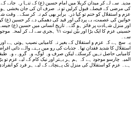
مدینہ سے لے کر میدان کربلا میں امام حسین (ع) کے تنہا رہ جانے کے
کی مرضی کے فیصلے قبول کرلیں تو نہ صرف ان کی جان بخشی ہو سکت
عزم و استقلال کو ختم تو کیا ذرہ برابر بھی کم نہ کر سکے۔ وقت ش
خواتین کی عصمت، بے پردگی اور قید کی دھمکی دے کر حسین (ع) کو ج
اور منزل شہادت پر فائز ہو گئے۔ تاریخ انسانی میں حسین (ع) جیسے
حسینی عزم کا ایک بڑا اور بیّن ثب
سے۔
یہ سچ ہے کہ عزم و استقلال کے بغیر نہ کامیابی نصیب ہوتی ہے اور
استقلال کا شدید فقدان تھا۔ جذبات کی رو میں بہنے والے، ذاتی اغ
کامیابی حاصل نہیں کرسکتے لیکن صرف وہ لوگ، وہ گروہ، وہ طبقات
المیہ چارسو موجود ہے کہ ہم ہر بہتر اور نیک کام کے لیے عزم تو ب
ہے۔ عزم کو استقلال کی منزل تک پہنچانے کے لیے ہر فرد کو انفرادی