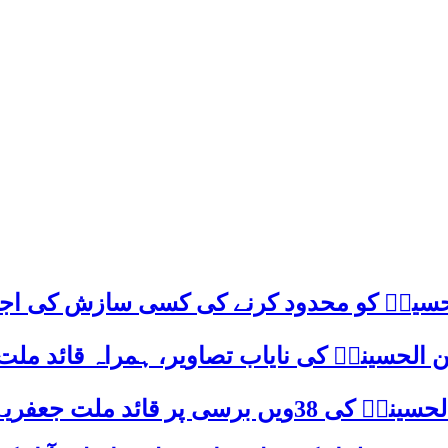
م حسینؑ کو محدود کرنے کی کسی سازش کی اج
 الحسینیؒ کی نایاب تصاویر، ہمراہ قائد ملت
علامہ ساجد علی نقوی کا اہم پیغام