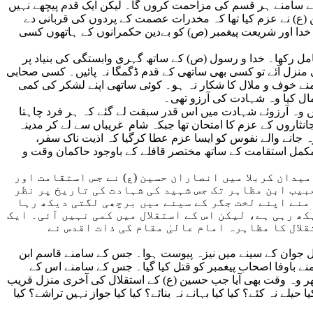
 کے سامنے ہر قسم کی مزاحمت کروں گا۔ لیکن ایک قدم پیچھے نہیں
ین (ع) نے عزم کیا تھا کہ مخدرات عصمت کے پردوں کی قربانی دے
دین خدا اور شریعت پیغمبر (ص) کو بےدین حکمرانوں کے ہاتھوں کسی
 شامل رکھا۔ خدا و رسول (ص) کے ساتھ گہری وابستگی کی بنیاد پر
ی منزل آئے تو کسی بھی ساتھی کے قدم ڈگمگا نہ پائیں۔ کسی صحابی
نے خوف و ملال کا شکار نہ ہو۔ کوئی ساتھی اپنے لشکر کی کمی
ال کیا وہ شہادت کی آرزو تھی۔
ں وہ آرزوئے شہادت میں اس قدر سبقت لے گئے کہ ہر فرد چاہتا
ثاروں کے عزم کا امتحان تھا جبکہ شام غریباں سے لے کر مدینہ
جانے والے نفوس کو ایسا عزم عطا کرگیا کہ اذیت ناک سفر،
ہ مکمل استقامت کے ساتھ مختصر قافلے کے باوجود حاکمان وقت و
 میدان کربلا میں انصاران حسین (ع) نے جس استقامت اور
حبیب ابن مظاہر تک جس شہید کی شہادت کی تاریخ پر نظر
امنے اپنے لخت جگر کے سینے میں برچھی لگتی دیکھ رہا
کھ رہی ہے، لیکن اس کے استقلال میں کمی نہیں آئی۔ ایک
لال کا مظاہرہ امام عالیٰ مقام کی ذات اقدس نے
ڑیل جوان کے سینے میں نیزہ پیوست ہوا۔ جس کے سامنے قاسم ابن
 باوفا اصحاب پیغمبر کو قتل کیا گیا۔ جس کے سامنے اس کے
پھر وہ وقت بھی آیا جب حسین (ع) کے استقلال کی آخری منزل قریب
یلے نہ کئے؟ کیا کیا بہانے نہ بنائے؟ کیا کیا جواز نہیں تراشے؟ کیا