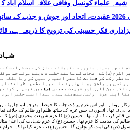
شیعہ علماء کونسل وفاقی علاقہ اسلام آباد
 شریک
شہادت
م نے جب مدینہ منورہ سے کربلائے معلیٰ کی سمت شہادت کے 
اکرم (ص) کے اصحاب کے سامنے خطبات دیتے ہوئے جس موقف ک
مدنظر رکھ کر شہادت کا سفر اختیار نہیں کر رہا بلکہ م
ا ہر کسی پر واضح ہونا چاہیئے کہ میرا مطمع نظر اقتدار
 بلکہ دین الہیٰ اور شریعت محمدی (ص) میں تبدیلی کرنے 
نا اپنا فرض اولین سمجھتے ہیں۔ لہذا ایسے حکمرانوں کے 
ار ہوتا ہے اور اس عزم پر ڈٹ جانے کا حوصلہ بدرجہ اتم چاہیئے ہو
 ہی نہ تھا۔ انہوں نے جس عزم کے ساتھ ظلم اور ظالم کے خلاف قیام
ی قائم کرنے کے لیے تھا۔ حسین (ع) کا عزم شریعت محمدی (ص) کے نفا
الم کی مذمت کا عزم تھا۔ حسین (ع) کا عزم شہادت کی اعلیٰ مثالیں
سول (ص) کی امت کو بچاوں گا۔ حسین (ع) نے عزم کیا تھا کہ احرام ح