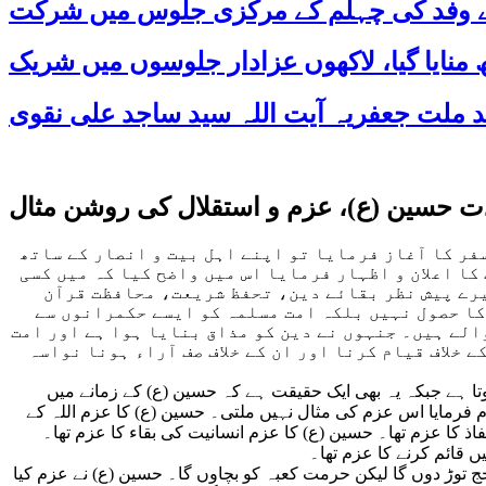
 کے وفد کی چہلم کے مرکزی جلوس میں شرکت
 حسین (ع)، عزم و استقلال کی روشن مثال
سفر کا آغاز فرمایا تو اپنے اہل بیت و انصار کے ساتھ
ا اعلان و اظہار فرمایا اس میں واضح کیا کہ میں کسی
یرے پیش نظر بقائے دین، تحفظ شریعت، محافظت قرآن
 کا حصول نہیں بلکہ امت مسلمہ کو ایسے حکمرانوں سے
والے ہیں۔ جنہوں نے دین کو مذاق بنایا ہوا ہے اور امت
خلاف قیام کرنا اور ان کے خلاف صف آراء ہونا نواسہ
تا ہے جبکہ یہ بھی ایک حقیقت ہے کہ حسین (ع) کے زمانے میں
 فرمایا اس عزم کی مثال نہیں ملتی۔ حسین (ع) کا عزم اللہ کے
ذ کا عزم تھا۔ حسین (ع) کا عزم انسانیت کی بقاء کا عزم تھا۔
 قائم کرنے کا عزم تھا۔
ج توڑ دوں گا لیکن حرمت کعبہ کو بچاوں گا۔ حسین (ع) نے عزم کیا