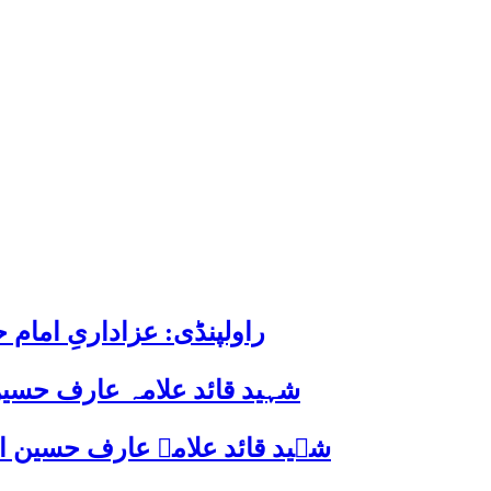
راولپنڈی: عزاداریِ اما
شہید قائد علامہ عارف حسین
شہید قائد علامہ عارف حسین الحسینیؒ کی 38ویں برسی پر قائد ملت جعفریہ پاکستان 