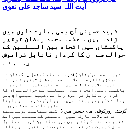
آیت اللہ سید ساجد علی نقوی
شہید حسینی آج بھی ہمارے دلوں میں
زندہ ہیں ۔ علامہ محمد رمضان توقیر
پاکستان میں اتحاد بین المسلمین کے
حوالے سے ان کا کردار ناقابل فراموش
رہا ہے ۔
ڈیرہ اسماعیل خان ( )شیعہ علماء کونسل پاکستان کے
مرکزی نائب صدر علامہ محمد رمضان توقیر نے ہے کہ
شہید علامہ عارف حسین الحسینی عظیم انسان تھے ۔
پاکستان میں اتحاد بین المسلمین کے حوالے سے ان کا
کردار ناقابل فراموش رہا ہے ۔شہید حسینی آج بھی
ہمارے دلوں میں زندہ ہیں۔ اور اہل تشیع انہیں اپنا
عظیم قائد سمجھتے ہیں ۔
گزشتہ روزکوٹلی امام حسین میں 5اگست بمناسبت برسی شہید
قائد علامہ عارف حسین الحسینی کے سلسلے میں ایک
تقریب منعقد کی گئی ۔جس میں عمائدین ڈیرہ اسماعیل
خان کی بہت بڑی تعداد نے شرکت کی ۔تقریب میں قائد