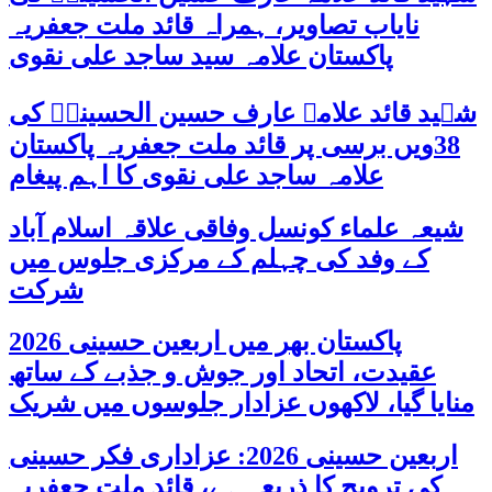
نایاب تصاویر، ہمراہ قائد ملت جعفریہ
پاکستان علامہ سید ساجد علی نقوی
شہید قائد علامہ عارف حسین الحسینیؒ کی
38ویں برسی پر قائد ملت جعفریہ پاکستان
علامہ ساجد علی نقوی کا اہم پیغام
شیعہ علماء کونسل وفاقی علاقہ اسلام آباد
کے وفد کی چہلم کے مرکزی جلوس میں
شرکت
پاکستان بھر میں اربعین حسینی 2026
عقیدت، اتحاد اور جوش و جذبے کے ساتھ
منایا گیا، لاکھوں عزادار جلوسوں میں شریک
اربعین حسینی 2026: عزاداری فکر حسینی
کی ترویج کا ذریعہ ہے، قائد ملت جعفریہ