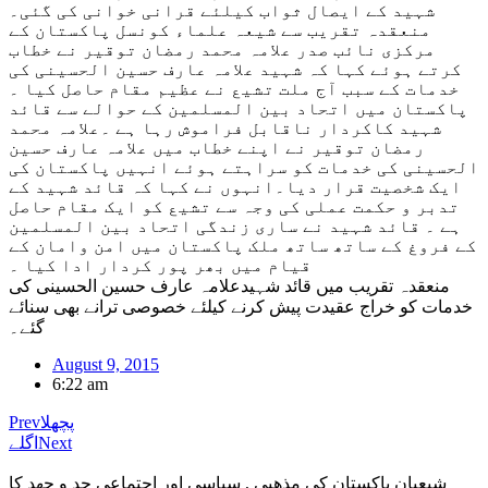
شہید کے ایصال ثواب کیلئے قرانی خوانی کی گئی۔
منعقدہ تقریب سے شیعہ علماء کونسل پاکستان کے
مرکزی نائب صدر علامہ محمد رمضان توقیر نے خطاب
کرتے ہوئے کہا کہ شہید علامہ عارف حسین الحسینی کی
خدمات کے سبب آج ملت تشیع نے عظیم مقام حاصل کیا ۔
پاکستان میں اتحاد بین المسلمین کے حوالے سے قائد
شہید کاکردار ناقابل فراموش رہا ہے ۔علامہ محمد
رمضان توقیر نے اپنے خطاب میں علامہ عارف حسین
الحسینی کی خدمات کو سراہتے ہوئے انہیں پاکستان کی
ایک شخصیت قرار دیا۔انہوں نے کہا کہ قائد شہید کے
تدبر و حکمت عملی کی وجہ سے تشیع کو ایک مقام حاصل
ہے ۔ قائد شہید نے ساری زندگی اتحاد بین المسلمین
کے فروغ کے ساتھ ساتھ ملک پاکستان میں امن وامان کے
قیام میں بھر پور کردار ادا کیا ۔
منعقدہ تقریب میں قائد شہیدعلامہ عارف حسین الحسینی کی
خدمات کو خراج عقیدت پیش کرنے کیلئے خصوصی ترانے بھی سنائے
گئے۔
August 9, 2015
6:22 am
پچھلا
Prev
Next
اگلے
شیعیان پاکستان کی مذهبی , سیاسی اور اجتماعی جد و جهد کا