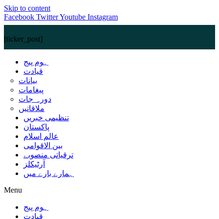
Skip to content
Facebook
Twitter
Youtube
Instagram
[ticker_post]
ہوم پیج
قیادت
بیانات
پیغامات
دورہ جات
ملاقاتیں
تنظیمی خبریں
پاکستان
عالم اسلام
بین الاقوامی
ترقیاتی منصوبے
آرٹیکلز
ہمارے بارے میں
Menu
ہوم پیج
قیادت