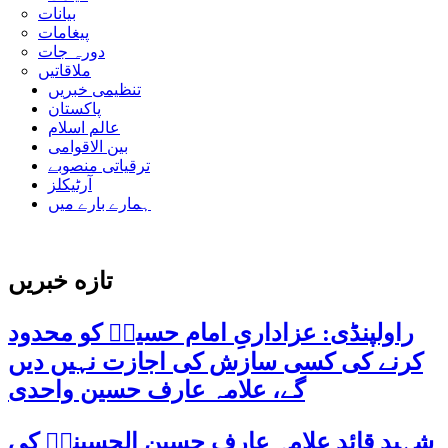
بیانات
پیغامات
دورہ جات
ملاقاتیں
تنظیمی خبریں
پاکستان
عالم اسلام
بین الاقوامی
ترقیاتی منصوبے
آرٹیکلز
ہمارے بارے میں
تازه خبریں
راولپنڈی: عزاداریِ امام حسینؑ کو محدود
کرنے کی کسی سازش کی اجازت نہیں دیں
گے، علامہ عارف حسین واحدی
شہید قائد علامہ عارف حسین الحسینیؒ کی