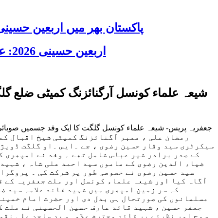
پاکستان بھر میں اربعین حسینی 2026 عقیدت، اتحاد اور جوش و جذبے کے ساتھ منایا گیا، لاکھوں عزادار جلوسوں میں
اربعین حسینی 2026: عزاداری فکر حسینی کی ترویج کا ذریعہ ہے، قائد ملت جعفریہ آیت اللہ سید ساجد علی نقوی
شیعہ علماء کونسل آرگنائزنگ کمیٹی ضلع گل
جعفریہ پریس- شیعہ علماء کونسل گلگت کا ایک وفد جسمیں صوبائی
سیکرٹری سید وقار حسین رضوی ، جے ۔ایس ۔او گلگت ڈویژن
کے صدر برادر شیر عباس شامل تھے ۔ وفد نے امپھری ک
ضیاء الدین رضوی کے ماموں سید احمد علی شاہ ، شہید 
سید حسین رضوی نے خصوصی طور پر شرکت کی ۔ پروگرام
آگاہ کیا اور شیعہ علماء کونسل اور ملت جعفریہ کے ق
کہ سر زمین امپھری میں شہید قائد علامہ سید ضی
مسلمانوں کی صورتحال ہی بدل دی اور حضرت امام خمینی
جعفر حسین ، شہید قائد عارف حسین الحسینی نے ملت کو 
سوچ اور نظرئے پر قائد محترم علامہ سید ساجد علی نقوی