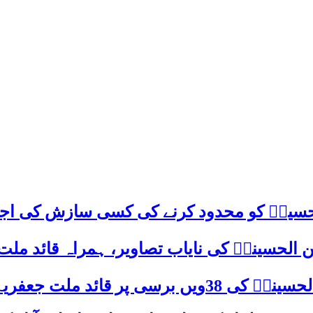
م حسینؑ کو محدود کرنے کی کسی سازش کی اج
 الحسینیؒ کی نایاب تصاویر، ہمراہ قائد ملت
علامہ ساجد علی نقوی کا اہم پیغام