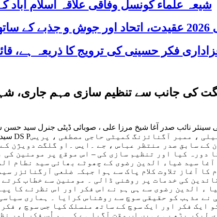
شیعہ علماء کونسل وفاقی علاقہ اسلام آباد
 شریک
گت کی جانب سے تنظیم سازی مہم جاری، شہید 
 سینئر نائب صدر آغا شیخ مرزا علی ، صوبائی ڈپٹی جنرل سید حسن 
سید قائم 
 کے سابق صدر منتظر عباس ، جے ۔ایس ۔او گلگت دویژن کے
ا دورہ کیا اور تنظیم سازی کی – اس موقع پر مومنین کی 
آغا سید ضیاء الدین رضوی کے چھوٹے بھائی سید نطام الد
 کا آغاز تلاوت کلام پاک سے ہوا جبکہ ضلعی آرگنائزر سی
ائدین کی خدمات پر روشنی ڈالی ۔ مومنین سے خطاب کرتے 
ا ء الدین رضوی سے ہی ہم نے اس فکر اور اس نظرئے کا پیغ
 نے مذہب کو حقیقی سوچ سے روشناس کرایا ۔ ہماری سیاسی
ایک فکر اور ایک سوچ کے ساتھ منسلک کیا جس سوچ ، فکر او
 لیکر بڑھ رہے ہیں اب وقت آگیا ہے کہ ہم اُس فکر اور نظ