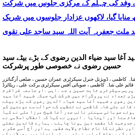
 کے وفد کی چہلم کے مرکزی جلوس میں شرکت
آغا سید ضیاء الدین رضوی کے بڑے بیٹے سید
حسین رضوی نے خصوصی طور پرشرکت
شاہ کاظمی ، ڈویژنل جنرل سیکرٹری عمران حسین ، ضلعی آرگنائزر
علی شاہ کاظمی ، صوبائی آفس سیکرٹری برکت علی ، ریٹائزڈ DS Pرمضان علی ، ممبر آگنائزنگ کمیٹی شیخ اقبال کمیلی ، ممبر آگنائزنگ کمیٹی حاجی مصطفی ، پریس
 پریس سیکرٹری ثابت حسین ، جے ۔ایس ۔او جامعہ قراقرم
بڑی تعداد نے پروگرام میں شرکت کی- جبکہ شہید آغا سید
ین رضوی ، شہید آغا سید ضیاء الدین رضوی کے بڑے بیٹے
د قائم علی شاہ کاظمی نے تنظیم کے حوالے سے مومنین کو
ہوئے صوبائی سینئر نائب صدر آغا شیخ مرزا علی نے کہا
ام سنا اور اپنایا ۔ انہوں نے کہا کہ انقلاب اسلامی نے
 جدوجہد کا مقصد دین ہونا چاہئے ۔ہمارے قائدین مفتی
ر نظرئے کا نام نظام ولایت فقیہ ہے اور آج اُسی فکر ،
رئے کے پیغام کو اور زیادہ بہتر انداز میں پھیلانے کے