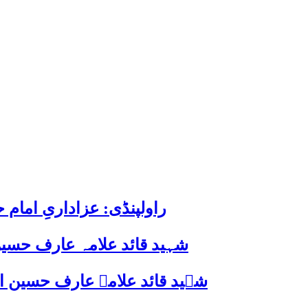
راولپنڈی: عزاداریِ اما
شہید قائد علامہ عارف حسین
شہید قائد علامہ عارف حسین الحسینیؒ کی 38ویں برسی پر قائد ملت جعفریہ پاکستان 