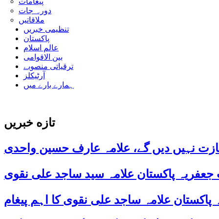
پیغامات
دورہ جات
ملاقاتیں
تنظیمی خبریں
پاکستان
عالم اسلام
بین الاقوامی
ترقیاتی منصوبے
آرٹیکلز
ہمارے بارے میں
تازه خبریں
ازت نہیں دیں گے، علامہ عارف حسین واحدی
 جعفریہ پاکستان علامہ سید ساجد علی نقوی