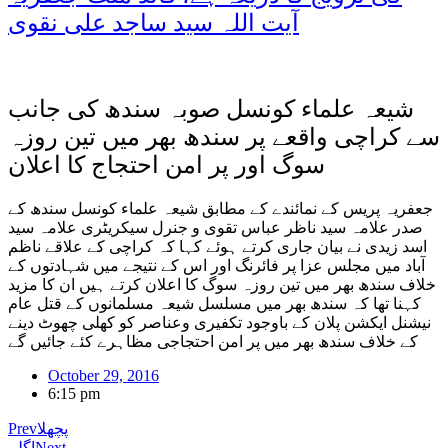
آیت اللہ سید ساجد علی نقوی
شیعہ علماء کونسل صوبہ سندھ کی جانب
سے کراچی واقعے پر سندھ بھر میں تین روزہ
سوگ اور پر امن احتجاج کا اعلان
جعفریہ پریس کے نمائندے کے مطابق شیعہ علماء کونسل سندھ کے
صدر علامہ سید ناظر عباس تقوی و جنرل سیکریٹری علامہ سید
اسد زیدی نے بیان جاری کرتے ہوئے کہا کہ کراچی کے علاقے ناظم
آباد میں مجلس عزا پر فائرنگ اور اس کے نتیجے میں شہادتوں کے
خلاف سندھ بھر میں تین روزہ سوگ کا اعلان کرتے ہیں ان کا مزید
کہنا تھا کہ سندھ بھر میں مسلسل شیعہ مسلمانوں کے قتل عام
نیشنل ایکشن پلان کے باوجود تکفیری وعناصر کو کھلی چھوٹ دینے
کے خلاف سندھ بھر میں پر امن احتجاجی مظاہرے کئے جائیں گے
October 29, 2016
6:15 pm
پچھلا
Prev
Next
اگلے