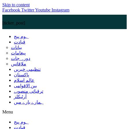
Skip to content
Facebook
Twitter
Youtube
Instagram
[ticker_post]
ہوم پیج
قیادت
بیانات
پیغامات
دورہ جات
ملاقاتیں
تنظیمی خبریں
پاکستان
عالم اسلام
بین الاقوامی
ترقیاتی منصوبے
آرٹیکلز
ہمارے بارے میں
Menu
ہوم پیج
قیادت