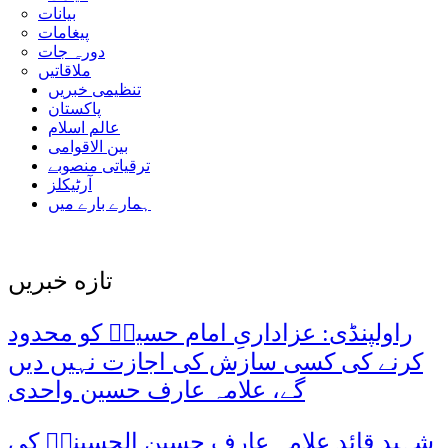
بیانات
پیغامات
دورہ جات
ملاقاتیں
تنظیمی خبریں
پاکستان
عالم اسلام
بین الاقوامی
ترقیاتی منصوبے
آرٹیکلز
ہمارے بارے میں
تازه خبریں
راولپنڈی: عزاداریِ امام حسینؑ کو محدود
کرنے کی کسی سازش کی اجازت نہیں دیں
گے، علامہ عارف حسین واحدی
شہید قائد علامہ عارف حسین الحسینیؒ کی