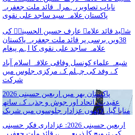
نایاب تصاویر، ہمراہ قائد ملت جعفریہ
پاکستان علامہ سید ساجد علی نقوی
شہید قائد علامہ عارف حسین الحسینیؒ کی
38ویں برسی پر قائد ملت جعفریہ پاکستان
علامہ ساجد علی نقوی کا اہم پیغام
شیعہ علماء کونسل وفاقی علاقہ اسلام آباد
کے وفد کی چہلم کے مرکزی جلوس میں
شرکت
پاکستان بھر میں اربعین حسینی 2026
عقیدت، اتحاد اور جوش و جذبے کے ساتھ
منایا گیا، لاکھوں عزادار جلوسوں میں شریک
اربعین حسینی 2026: عزاداری فکر حسینی
کی ترویج کا ذریعہ ہے، قائد ملت جعفریہ