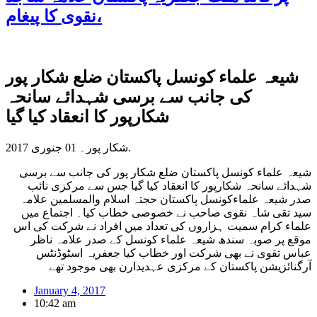
نقوی کا پیغام،
شیعہ علماء کونسل پاکستان ضلع شکار پور
کی جانب سے برسی شہدائے سانحہ
شکارپور کا انعقاد کیا گیا
شکار پور۔ 01 جنوری 2017.
شیعہ علماء کونسل پاکستان ضلع شکار پور کی جانب سے برسی
شہدائے سانحہ شکارپور کا انعقاد کیا گیا جس سے مرکزی نائب
صدر شیعہ علماءکونسل پاکستان حجتہ اسلام والمسلمین علامہ
سید تقی شاہ نقوی صاحب نے خصوصی خطاب کیا۔ اجتماع میں
علماء کرام سمیت ہزاروں کی تعداد میں افراد نے شرکت کی اس
موقع پر صوبہ سندھ شیعہ علماء کونسل کے صدر علامہ ناظر
عباس تقوی نے بھی شرکت اور خطاب کیا جعفریہ اسٹوڈنٹس
آرگنائزیشن پاکستان کے مرکزی عہدیدارن بھی موجود تھے
January 4, 2017
10:42 am