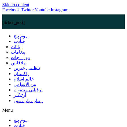
Skip to content
Facebook
Twitter
Youtube
Instagram
[ticker_post]
ہوم پیج
قیادت
بیانات
پیغامات
دورہ جات
ملاقاتیں
تنظیمی خبریں
پاکستان
عالم اسلام
بین الاقوامی
ترقیاتی منصوبے
آرٹیکلز
ہمارے بارے میں
Menu
ہوم پیج
قیادت