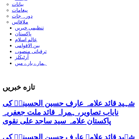
بیانات
پیغامات
دورہ جات
ملاقاتیں
تنظیمی خبریں
پاکستان
عالم اسلام
بین الاقوامی
ترقیاتی منصوبے
آرٹیکلز
ہمارے بارے میں
تازه خبریں
شہید قائد علامہ عارف حسین الحسینیؒ کی
نایاب تصاویر، ہمراہ قائد ملت جعفریہ
پاکستان علامہ سید ساجد علی نقوی
شہید قائد علامہ عارف حسین الحسینیؒ کی