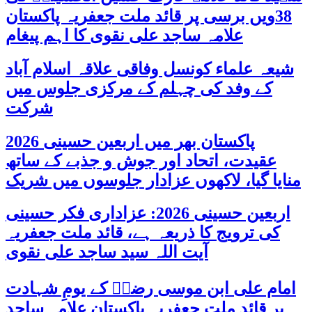
38ویں برسی پر قائد ملت جعفریہ پاکستان
علامہ ساجد علی نقوی کا اہم پیغام
شیعہ علماء کونسل وفاقی علاقہ اسلام آباد
کے وفد کی چہلم کے مرکزی جلوس میں
شرکت
پاکستان بھر میں اربعین حسینی 2026
عقیدت، اتحاد اور جوش و جذبے کے ساتھ
منایا گیا، لاکھوں عزادار جلوسوں میں شریک
اربعین حسینی 2026: عزاداری فکر حسینی
کی ترویج کا ذریعہ ہے، قائد ملت جعفریہ
آیت اللہ سید ساجد علی نقوی
امام علی ابن موسی رضاؑ کے یومِ شہادت
پر قائد ملت جعفریہ پاکستان علامہ ساجد