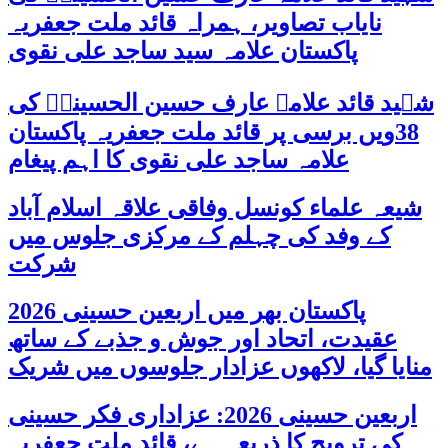
نایاب تصاویر، ہمراہ قائد ملت جعفریہ
پاکستان علامہ سید ساجد علی نقوی
شہید قائد علامہ عارف حسین الحسینیؒ کی
38ویں برسی پر قائد ملت جعفریہ پاکستان
علامہ ساجد علی نقوی کا اہم پیغام
شیعہ علماء کونسل وفاقی علاقہ اسلام آباد
کے وفد کی چہلم کے مرکزی جلوس میں
شرکت
پاکستان بھر میں اربعین حسینی 2026
عقیدت، اتحاد اور جوش و جذبے کے ساتھ
منایا گیا، لاکھوں عزادار جلوسوں میں شریک
اربعین حسینی 2026: عزاداری فکر حسینی
کی ترویج کا ذریعہ ہے، قائد ملت جعفریہ