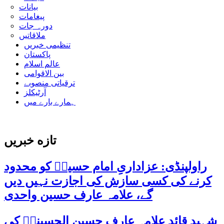
بیانات
پیغامات
دورہ جات
ملاقاتیں
تنظیمی خبریں
پاکستان
عالم اسلام
بین الاقوامی
ترقیاتی منصوبے
آرٹیکلز
ہمارے بارے میں
تازه خبریں
راولپنڈی: عزاداریِ امام حسینؑ کو محدود
کرنے کی کسی سازش کی اجازت نہیں دیں
گے، علامہ عارف حسین واحدی
شہید قائد علامہ عارف حسین الحسینیؒ کی