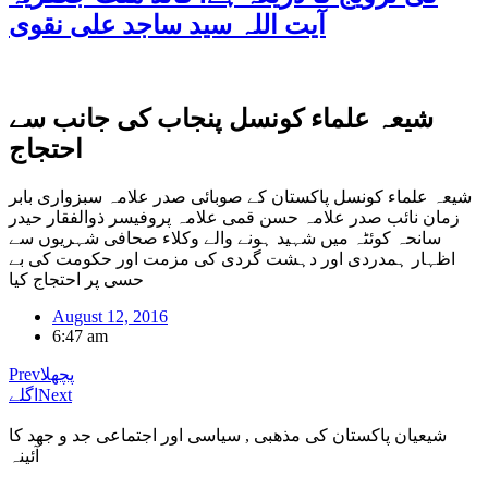
آیت اللہ سید ساجد علی نقوی
شیعہ علماء کونسل پنجاب کی جانب سے
احتجاج
شیعہ علماء کونسل پاکستان کے صوبائی صدر علامہ سبزواری بابر
زمان نائب صدر علامہ حسن قمی علامہ پروفیسر ذوالفقار حیدر
سانحہ کوئٹہ میں شہید ہونے والے وکلاء صحافی شہریوں سے
اظہار ہمدردی اور دہشت گردی کی مزمت اور حکومت کی بے
حسی پر احتجاج کیا
August 12, 2016
6:47 am
پچھلا
Prev
Next
اگلے
شیعیان پاکستان کی مذهبی , سیاسی اور اجتماعی جد و جهد کا
آئینہ