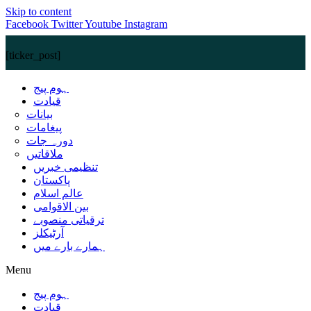
Skip to content
Facebook
Twitter
Youtube
Instagram
[ticker_post]
ہوم پیج
قیادت
بیانات
پیغامات
دورہ جات
ملاقاتیں
تنظیمی خبریں
پاکستان
عالم اسلام
بین الاقوامی
ترقیاتی منصوبے
آرٹیکلز
ہمارے بارے میں
Menu
ہوم پیج
قیادت