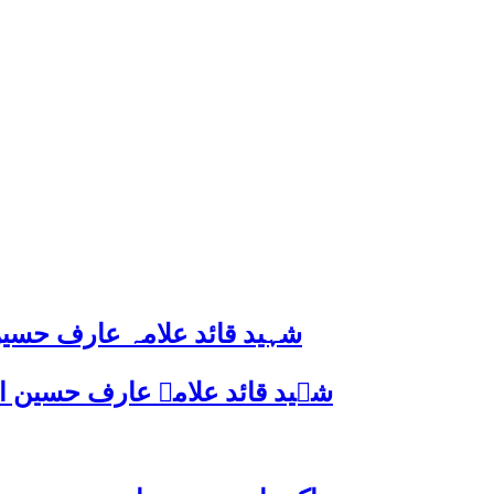
شہید قائد علامہ عارف حسین
شہید قائد علامہ عارف حسین الحسینیؒ کی 38ویں برسی پر قائد ملت جعفریہ پاکستان 