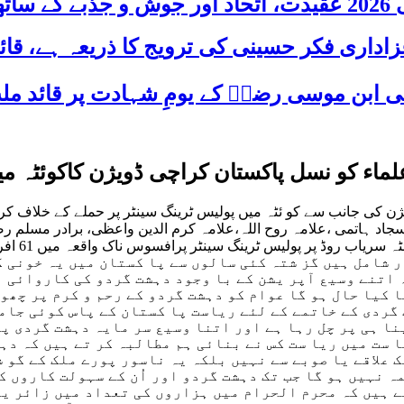
 شریک
لماء کو نسل پاکستان کراچی ڈویژن کاکوئٹہ 
ژن کی جانب سے کو ئٹہ میں پولیس ٹرینگ سینٹر پر حملے کے خلاف ک
سجاد ہاتمی ،علامہ روح اللہ،علامہ کرم الدین واعظی، برادر مسلم
 شامل ہیں گز شتہ کئی سالوں سے پا کستان میں یہ خونی ک
کہ اتنے وسیع آپر یشن کے با وجود دہشت گردو کی کاروائی 
 کیا حال ہو گا عوام کو دہشت گردو کے رحم و کرم پر چھو
گردی کے خاتمے کے لئے ریاست پا کستان کے پاس کوئی جامع
ا ہی پر چل رہا ہے اور اتنا وسیع سر مایہ دہشت گردی پر 
 ست میں ریا ست کس نے بنائی ہم مطالبہ کر تے ہیں کہ دہ
ک علاقے یا صوبے سے نہیں بلکہ یہ ناسور پورے ملک کے گو ش
ہ نہیں ہو گا جب تک دہشت گردو اور اُن کے سہولت کاروں ک
ے ہیں کہ محرم الحرام میں ہزاروں کی تعداد میں زائر ین 