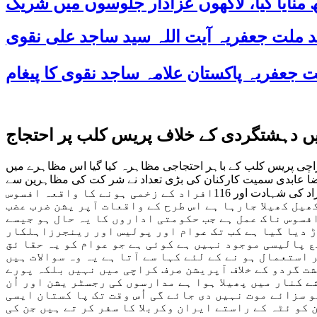
میں دہشتگردی کے خلاف پریس کلب پر احتجاج
راچی پریس کلب کے باہر احتجاجی مظاہرہ کیا گیا اس مظاہرے میں
 رضا عابدی سمیت کارکنان کی بڑی تعداد نے شر کت کی مظاہرین سے
خطاب میں علامہ کرم الدین واعظی اور یعقوب شہبازکا کہنا تھاکوئٹہ سریاب روڈ پر پولیس ٹرینگ سینٹر پرافسوس ناک واقعہ میں 61 افراد کی شہادت اور 116افراد کے زخمی ہونے کا واقعہ افسوس
ھیل کھیلا جارہا ہے اس طرح کے واقعات آپر یشن ضرب عضب
افسوس ناک عمل ہے جب حکومتی اداروں کا یہ حال ہو جیسے
ڑ دیا گیا ہے کب تک عوام اور پولیس اور رینجرزاہلکار
 پالیسی موجود نہیں ہے کوئی ہے جو عوام کو یہ حقا ئق
استعمال ہو نے کے لئے کہا سے آتا ہے یہ وہ سوالات ہیں
شت گردو کے خلاف آپریشن صرف کراچی میں نہیں بلکہ پورے
ے کنار میں پھیلا ہوا ہے مدارسوں کی رجسٹر یشن اور اُن
و سزائے موت نہیں دی جائے گی اُس وقت تک پا کستان ایسی
کو ئٹہ کے راستے ایران وکربلا کا سفر کر تے ہیں جن کی