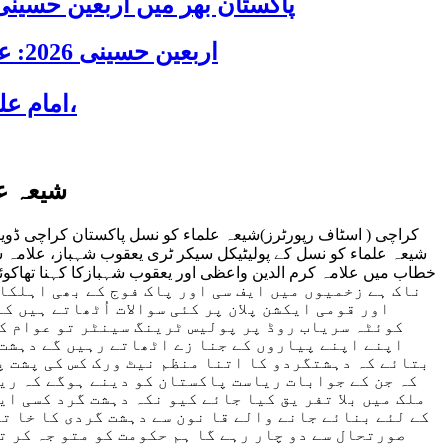
پاکستان بھر میں اربعین حسینی 2026 عقیدت، اتحاد اور جوش و جذبے کے ساتھ منایا گیا، لاکھوں عزادار جلوسوں میں
اربعین حسینی 2026: عزاداری فکر حسینی کی ترویج کا ذریعہ ہے، قائد ملت جعفریہ آیت اللہ سید ساجد علی نقوی
امام علی ابن موسی رضاؑ کے یومِ شہادت پر قائد ملت جعفریہ پاکستان علامہ ساجد نقوی کا پیغام،
شیعہ ع
کراچی ( اسٹاف رپورٹرز)شیعہ علماء کو نسل پاکستان کراچی ڈوی
شیعہ علماء کو نسل کے پولیٹیکل سیکر ٹری یعقوب شہباز، علامہ 
ناک ہے زخمیوں میں ایف سی اور پاک فوج کے بھی اہلکار
اور قومی ایکشن پلان پر کئی سوالات اُٹھاتے ہیں 
کوئٹہ سریاب روڈ پر پولیس ٹرینگ سینٹر تو عوام کا
اپنے اپنے پیاروں کے جنا زے اٹھاتے رہیں گے دہشت 
بتائے کہ دہشتگردو کا اتنا منظم نیٹ ورک کس کی پشت پن
کہ جن کے جوابات ریاست پاکستان کو دینے ہوگے کہ ریا
ملک میں بلا تفر یق کیا جائے کیو نکہ دہشت گرد کسی ای
کے لئے بنائے جانے والے قا نون سے دہشت گردی کا خا تم
صورتحال سے دو چار رہے گا ہم حکومت کو متو جہ کر ت