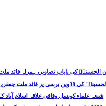
 الحسینیؒ کی نایاب تصاویر، ہمراہ قائد ملت
علامہ ساجد علی نقوی کا اہم پیغام
شیعہ علماء کونسل وفاقی علاقہ اسلام آباد