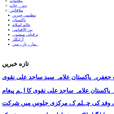
پیغامات
دورہ جات
ملاقاتیں
تنظیمی خبریں
پاکستان
عالم اسلام
بین الاقوامی
ترقیاتی منصوبے
آرٹیکلز
ہمارے بارے میں
تازه خبریں
 جعفریہ پاکستان علامہ سید ساجد علی نقوی
 کے وفد کی چہلم کے مرکزی جلوس میں شرکت