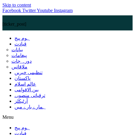
Skip to content
Facebook
Twitter
Youtube
Instagram
[ticker_post]
ہوم پیج
قیادت
بیانات
پیغامات
دورہ جات
ملاقاتیں
تنظیمی خبریں
پاکستان
عالم اسلام
بین الاقوامی
ترقیاتی منصوبے
آرٹیکلز
ہمارے بارے میں
Menu
ہوم پیج
قیادت