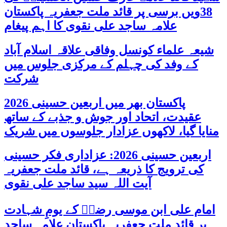
38ویں برسی پر قائد ملت جعفریہ پاکستان
علامہ ساجد علی نقوی کا اہم پیغام
شیعہ علماء کونسل وفاقی علاقہ اسلام آباد
کے وفد کی چہلم کے مرکزی جلوس میں
شرکت
پاکستان بھر میں اربعین حسینی 2026
عقیدت، اتحاد اور جوش و جذبے کے ساتھ
منایا گیا، لاکھوں عزادار جلوسوں میں شریک
اربعین حسینی 2026: عزاداری فکر حسینی
کی ترویج کا ذریعہ ہے، قائد ملت جعفریہ
آیت اللہ سید ساجد علی نقوی
امام علی ابن موسی رضاؑ کے یومِ شہادت
پر قائد ملت جعفریہ پاکستان علامہ ساجد