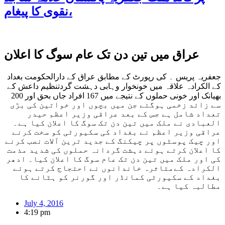
نقوی کا پیغام،
عراق میں تین دن تک عام سوگ کا اعلان
جعفریہ پریس ۔ کی رپورٹ کے مطابق عراق کے دارالحکومت بغداد
کے الکرادہ علاقہ میں خونخوار وہابی دہشت گردتنظیم داعش کے
بھیانک اور خونی حملوں کے نتیجے میں 167 افراد جاں بحق اور 200
سے زائد زخمی ہوگئے جن میں بچوں اور خواتین کی بڑی
تعداد شامل ہے جس کے بعد عراقی وزیر اعظم حیدر
العبادی نے ملک میں تین دن تک سوگ کا اعلان کیا ہے۔
عراقی وزیر اعظم نے بغداد کی سکیورٹی کو سخت کرنے
اور چیک پوسٹوں پر چیکنگ کے جدید ترین آلات نصب کرنے
کا اعلان کرتے ہوئے دہشت گردانہ حملوں کی شدید مذمت
کی اور ملک میں تین دن تک عام سوگ کا اعلان کیا۔ ادھر
الکرادہ کےمتاثرہ خاندانوں نے احتجاج کرتے ہوئے
بغداد کے سکیورٹی کمانڈر اور گورنر کو ہٹانے کا
مطالبہ کیا ہے۔
July 4, 2016
4:19 pm