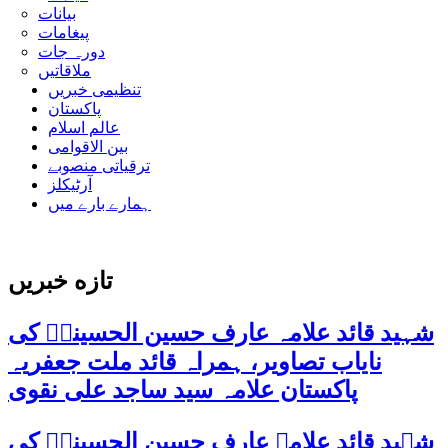
بیانات
پیغامات
دورہ جات
ملاقاتیں
تنظیمی خبریں
پاکستان
عالم اسلام
بین الاقوامی
ترقیاتی منصوبے
آرٹیکلز
ہمارے بارے میں
تازه خبریں
شہید قائد علامہ عارف حسین الحسینیؒ کی
نایاب تصاویر، ہمراہ قائد ملت جعفریہ
پاکستان علامہ سید ساجد علی نقوی
شہید قائد علامہ عارف حسین الحسینیؒ کی