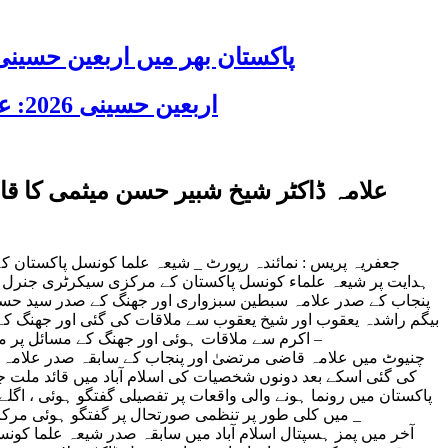
پاکستان بھر میں اربعین حسینی 2026 عقیدت، اتحاد اور جوش و جذبے کے ساتھ منایا گیا، لاکھوں عزادار جلوسوں میں
اربعین حسینی 2026: عزاداری فکر حسینی کی ترویج کا ذریعہ ہے، قائد ملت جعفریہ آیت اللہ سید ساجد علی نقوی
علامہ ڈاکٹر شیخ شبیر حسن میثمی کا قا
جعفریہ پریس : نمائندہ رپورٹ _ شیعہ علما کونسل پاکستان ک
ہدایت پر شیعہ علماء کونسل پاکستان کے مرکزی سیکرٹری جنرل عل
پنجاب کے صدر علامہ سبطین سبزواری اور جھنگ کے صدر سید حسن ش
بیگم راشدہ یعقوب اور شیخ یعقوب سے ملاقات کی گئی اور جھنگ کے 
اکرم سے ملاقات ہوئی اور جھنگ کے مسائل پر مفصل گفتگو کی _ جھنگ میں امن امان کو برقرار رکھنے کے لیے قائد ملت جعفریہ کے مفید مشورے اور ہدایات شیخ بردران تک پہنچائی گئی –
چنیوٹ میں علامہ قاضی مرتضیٰ اور پنجاب کے سابقہ صدر علامہ
کی گئی اسکے بعد دونوں شخصیات کی اسلام آباد میں قائد ملت ج
پاکستان میں رونما ہونے والی واقعات پر تفصیلی گفتگو ہوئی ، 
میں کلی طور پر تنظمی صورتحال پر گفتگو ہوئی مرکزی دفتر میں عمران ندیم سے ملاقات کی گئی اور گلگت بلتستان کے اہم امور پر گفتگی ہوئی ، بلتستان کے شہزاد آغا سے ملاقات کی گئی _
آخر میں پمز ہسپتال اسلام آباد میں سابقہ صدر شیعہ علما کو