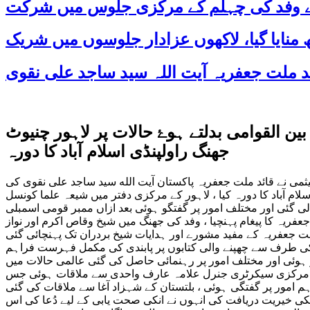
 کے وفد کی چہلم کے مرکزی جلوس میں شرکت
ن القوامی بدلتے ہوۓ حالات پر لاہور چنیوٹ
جھنگ راولپنڈی اسلام آباد کا دورہ
می نے قائد ملت جعفریہ پاکستان آیت الله سید ساجد علی نقوی کی
 آباد کا دورہ کیا ، لاہور کے مرکزی دفتر میں شیعہ علما کونسل
 گئی اور مختلف امور پر گفتگو ہوئی بعد ازاں ممبر قومی اسمبلی
ریہ کا پیغام پہنچیا ، وفد کی جھنگ میں شیخ وقاص اکرم اور نواز
کی طرف سے چھپنے والی کتابوں پر پابندی کی مکمل فہرست فراہم
 ہوئی اور مختلف امور پر رہنمائی حاصل کی گئی عالمی حالات میں
ن کے مرکزی سیکرٹری جنرل علامہ عارف واحدی سے ملاقات ہوئی جس
کی خیریت دریافت کی انہوں نے انکی صحت یابی کے لیے دُعا کی اس