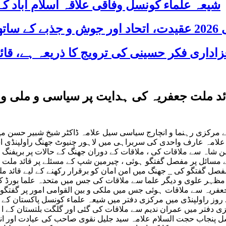
شیعہ علماء کونسل وفاقی علاقہ اسلام آباد
 شریک
ئد ملت جعفریہ کی ہدایت پر سیاسی و ملی و بی
ے مرکزی رہنما و انچارج سیاسی سیل علامہ ڈاکٹر شیخ شبیر حسن میث
امہ عارف واحدی کی سربراہی میں لاہور چنیوٹ جھنگ راولپنڈی اسلام
اہ سے ملاقات کی ، ملاقات کے دوران جھنگ کے حالات پر بریفنگ لی
مسائل پر مفصل گفتگو ہوئی ، چیرمین شپ کے مسئلے پر قائد ملت جعف
 مظہر علوی و دیگر علما سے ملاقات کی جس میں متحدہ علما بورڈ 
عفریہ سے ملاقات ہوئی جس میں ملکی و بین القوامی امور پر گفتگو
اگلے روز راولپنڈی میں مرکزی دفتر میں شیعہ علماء کونسل پاکستا
نسل پنجاب حجت السلام علامہ سید جلیل نقوی صاحب کی عیادت اور ان