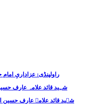
راولپنڈی: عزاداریِ اما
شہید قائد علامہ عارف حسین
شہید قائد علامہ عارف حسین الحسینیؒ کی 38ویں برسی پر قائد ملت جعفریہ پاکستان 