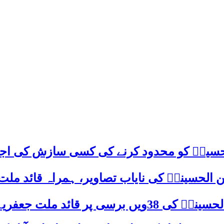
م حسینؑ کو محدود کرنے کی کسی سازش کی اج
 الحسینیؒ کی نایاب تصاویر، ہمراہ قائد ملت
علامہ ساجد علی نقوی کا اہم پیغام