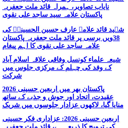
نایاب تصاویر، ہمراہ قائد ملت جعفریہ
پاکستان علامہ سید ساجد علی نقوی
شہید قائد علامہ عارف حسین الحسینیؒ کی
38ویں برسی پر قائد ملت جعفریہ پاکستان
علامہ ساجد علی نقوی کا اہم پیغام
شیعہ علماء کونسل وفاقی علاقہ اسلام آباد
کے وفد کی چہلم کے مرکزی جلوس میں
شرکت
پاکستان بھر میں اربعین حسینی 2026
عقیدت، اتحاد اور جوش و جذبے کے ساتھ
منایا گیا، لاکھوں عزادار جلوسوں میں شریک
اربعین حسینی 2026: عزاداری فکر حسینی
کی ترویج کا ذریعہ ہے، قائد ملت جعفریہ