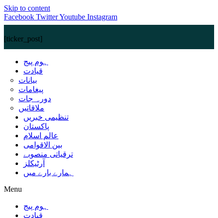
Skip to content
Facebook
Twitter
Youtube
Instagram
[ticker_post]
ہوم پیج
قیادت
بیانات
پیغامات
دورہ جات
ملاقاتیں
تنظیمی خبریں
پاکستان
عالم اسلام
بین الاقوامی
ترقیاتی منصوبے
آرٹیکلز
ہمارے بارے میں
Menu
ہوم پیج
قیادت