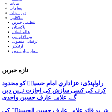
بیانات
پیغامات
دورہ جات
ملاقاتیں
تنظیمی خبریں
پاکستان
عالم اسلام
بین الاقوامی
ترقیاتی منصوبے
آرٹیکلز
ہمارے بارے میں
تازه خبریں
راولپنڈی: عزاداریِ امام حسینؑ کو محدود
کرنے کی کسی سازش کی اجازت نہیں دیں
گے، علامہ عارف حسین واحدی
شہید قائد علامہ عارف حسین الحسینیؒ کی