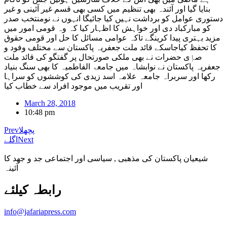
بنایا گیا اور آئندہ بھی تنظیم میں کسی بھی قسم غیر آئینی و غیر
دستوری عوامل کو برداشت نہیں کیا جائیگا انہوں نے نومنتخب صدر
کو مبارکباد دی اور خواہش کا اظہار کیا کہ وہ قومی امور میں
مزید بہتری پیدا کرینگے تاکہ عوامی مسائل کا حل اور قومی حقوق
کا تحفظ کیاجاسکے قائد ملت جعفریہ پاکستان سے مختلف وفود و
صاٖی حضرات نے بھی ملکی صورتحال پر گفتگو کی قائد ملت
جعفریہ پاکستان نے نوابشاہ میں جامعۃ الفاطمیہ کا بھی سنگ بنیاد
رکھا اور سربراہ جامعہ علامہ اسد زیدی کی کوششوں کو سراہا
اور تقریب میں موجود افراد سے خطاب کیا
March 28, 2018
10:48 pm
پچھلا
Prev
Next
اگلے
شیعیان پاکستان کی مذهبی , سیاسی اور اجتماعی جد و جهد کا
آئینہ
info@jafariapress.com​