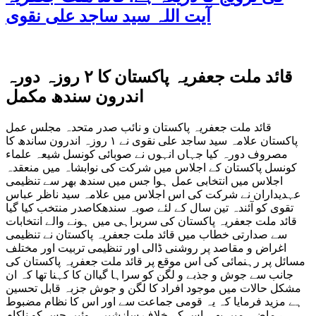
آیت اللہ سید ساجد علی نقوی
قائد ملت جعفریہ پاکستان کا ۲ روزہ دورہ
اندرون سندھ مکمل
قائد ملت جعفریہ پاکستان و نائب صدر متحدہ مجلس عمل
پاکستان علامہ سید ساجد علی نقوی نے ۱ روزہ اندرون ساندھ کا
مصروف دورہ کیا جہاں انہوں نے صوبائی کونسل شیعہ علماء
کونسل پاکستان کے اجلاس میں شرکت کی نوابشاہ میں منعقدہ
اجلاس میں انتخابی عمل ہوا جس میں سندھ بھر سے تنظیمی
عہدیداران نے شرکت کی اس اجلاس میں علامہ سید ناظر عباس
تقوی کو آئندہ تین سال کے لئے صوبہ سندھکاصدر منتخب کیا گیا
قائد ملت جعفریہ پاکستان کی سربراہی میں ہونے والے انتخابات
سے صدارتی خطاب میں قائد ملت جعفریہ پاکستان نے تنظیمی
اغراض و مقاصد پر روشنی ڈالی اور تنظیمی تربیت اور مختلف
مسائل پر رہنمائی کی اس موقع پر قائد ملت جعفریہ پاکستان کی
جانب سے جوش و جذبے و لگن کو سراہا گیاان کا کہنا تھا کہ ان
مشکل حالات میں موجود افراد کا لگن و جوش جزبہ قابل تحسین
ہے مزید فرمایا کہ یہ قومی جماعت سے اور اس کا نظام مضبوط
ہے ماضی میں بھی اس کے خلاف سازشیں ہوئیں جس کو ناکام