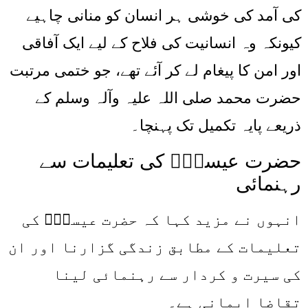
کی آمد کی خوشی ہر انسان کو منانی چاہیے
کیونکہ وہ انسانیت کی فلاح کے لیے ایک آفاقی
اور امن کا پیغام لے کر آئے تھے، جو ختمی مرتبت
حضرت محمد صلی اللہ علیہ وآلہ وسلم کے
ذریعے پایہ تکمیل تک پہنچا۔
حضرت عیسیٰؑ کی تعلیمات سے
رہنمائی
انہوں نے مزید کہا کہ حضرت عیسیٰؑ کی
تعلیمات کے مطابق زندگی گزارنا اور ان
کی سیرت و کردار سے رہنمائی لینا
تقاضا ایمانی ہے۔