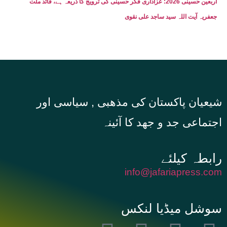
اربعین حسینی 2026: عزاداری فکر حسینی کی ترویج کا ذریعہ ہے، قائد ملت
جعفریہ آیت اللہ سید ساجد علی نقوی
شیعیان پاکستان کی مذهبی , سیاسی اور
اجتماعی جد و جهد کا آئینہ
info@jafariapress.com​
سوشل میڈیا لنکس