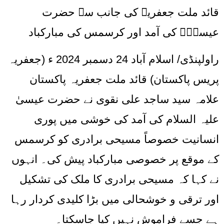
قائد ملت جعفریہ کی جانب سے حضرت
عیسیٰؑ کی آمد اور کرسمس کی مبارکباد
راولپنڈی/ اسلام آباد 24 دسمبر 2024 ء (جعفریہ
پریس پاکستان) قائد ملت جعفریہ پاکستان
علامہ سید ساجد علی نقوی نے حضرت عیسیٰ
علیہ السلام کی آمد کی خوشی میں پوری
انسانیت خصوصاً مسیحی برادری کو کرسمس
کے موقع پر خصوصی مبارکباد پیش کی۔ انہوں
نے کہا کہ مسیحی برادری کا ملک کی تشکیل
اور ترقی و خوشحالی میں بڑا کلیدی کردار رہا
ہے جسے فراموش نہیں کیا جاسکتا۔