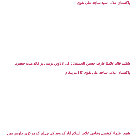
پاکستان علامہ سید ساجد علی نقوی
شہید قائد علامہ عارف حسین الحسینیؒ کی 38ویں برسی پر قائد ملت جعفریہ
پاکستان علامہ ساجد علی نقوی کا اہم پیغام
شیعہ علماء کونسل وفاقی علاقہ اسلام آباد کے وفد کی چہلم کے مرکزی جلوس میں