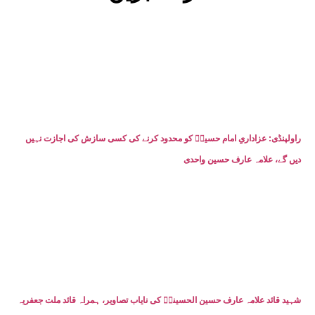
راولپنڈی: عزاداریِ امام حسینؑ کو محدود کرنے کی کسی سازش کی اجازت نہیں
دیں گے، علامہ عارف حسین واحدی
شہید قائد علامہ عارف حسین الحسینیؒ کی نایاب تصاویر، ہمراہ قائد ملت جعفریہ