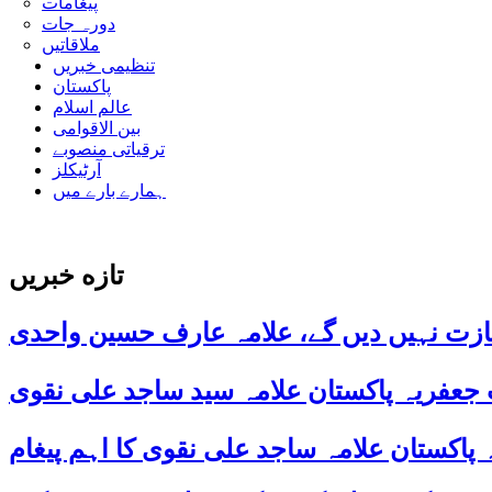
پیغامات
دورہ جات
ملاقاتیں
تنظیمی خبریں
پاکستان
عالم اسلام
بین الاقوامی
ترقیاتی منصوبے
آرٹیکلز
ہمارے بارے میں
تازه خبریں
ازت نہیں دیں گے، علامہ عارف حسین واحدی
 جعفریہ پاکستان علامہ سید ساجد علی نقوی