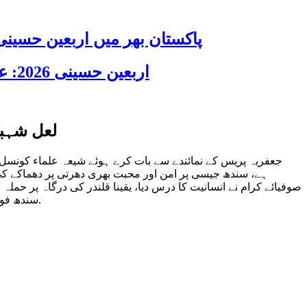
پاکستان بھر میں اربعین حسینی 2026 عقیدت، اتحاد اور جوش و جذبے کے ساتھ منایا گیا، لاکھوں عزادار جلوسوں میں
اربعین حسینی 2026: عزاداری فکر حسینی کی ترویج کا ذریعہ ہے، قائد ملت جعفریہ آیت اللہ سید ساجد علی نقوی
لعل شہبا
جعفریہ پریس کے نمائندے سے بات کرے ہوئے شیعہ علماء کونسل 
ہے، سندھ جیسی پر امن اور محبت بھری دھرتی پر دھماکے کی 
صوفیائے کرام نے انسانیت کا درس دیا، یقینا قلندر کی درگاہ پر حمل
سندھ فوری طور پر زخمیوں کو طبی سہولیات فراہم کرے اور رینجرز کو اختیار دیا جائے وہ اندرون سندھ میں دہشتگردوں کے خلاف آپریشن کریں.