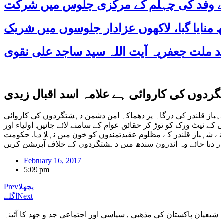
 کے وفد کی چہلم کے مرکزی جلوس میں شرکت
ردوں کی کاروائی ہے علامہ اسد اقبال زیدی
باز قلندر کی درگاہ پر دھماکہ امن دشمن دہشتگردوں کی کاروائی
نیٹ ورک کو توڑ کر حقائق عوام کے سامنے لائے جائیں. اولیاء اور
 نے شہباز قلندر کے مظلوم عقیدتمندوں کو خون میں نہلا دیا. حکومت
February 16, 2017
5:09 pm
پچھلا
Prev
Next
اگلے
شیعیان پاکستان کی مذهبی , سیاسی اور اجتماعی جد و جهد کا آئینہ