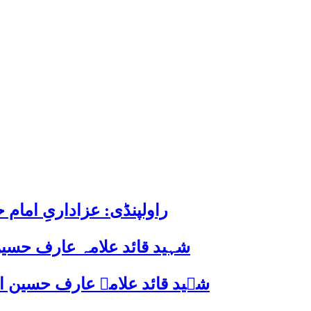
راولپنڈی: عزاداریِ اما
شہید قائد علامہ عارف حسین
شہید قائد علامہ عارف حسین الحسینیؒ کی 38ویں برسی پر قائد ملت جعفریہ پاکستان 