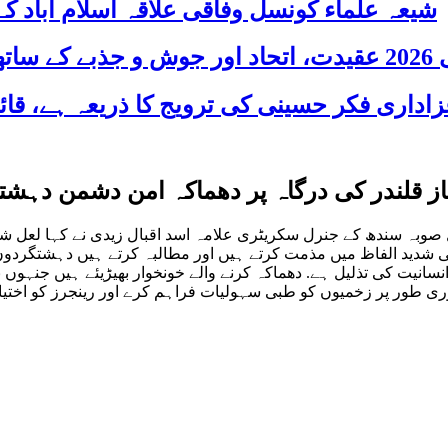
شیعہ علماء کونسل وفاقی علاقہ اسلام آباد
 شریک
ز قلندر کی درگاہ پر دھماکہ امن دشمن دہشتگ
صوبہ سندھ کے جنرل سکریٹری علامہ اسد اقبال زیدی نے کہا لعل شہ
شدید الفاظ میں مذمت کرتے ہیں اور مطالبہ کرتے ہیں دہشتگردوں کے 
ہ انسانیت کی تذلیل ہے. دھماکہ کرنے والے خونخوار بھیڑیئے ہیں جنہوں