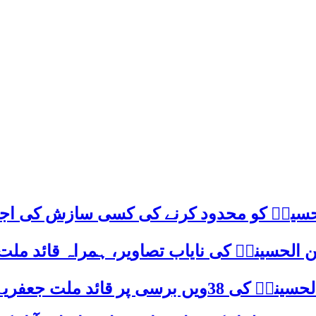
م حسینؑ کو محدود کرنے کی کسی سازش کی اج
 الحسینیؒ کی نایاب تصاویر، ہمراہ قائد ملت
علامہ ساجد علی نقوی کا اہم پیغام