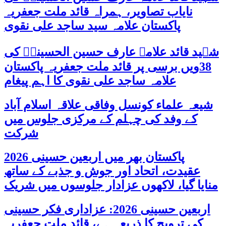
نایاب تصاویر، ہمراہ قائد ملت جعفریہ
پاکستان علامہ سید ساجد علی نقوی
شہید قائد علامہ عارف حسین الحسینیؒ کی
38ویں برسی پر قائد ملت جعفریہ پاکستان
علامہ ساجد علی نقوی کا اہم پیغام
شیعہ علماء کونسل وفاقی علاقہ اسلام آباد
کے وفد کی چہلم کے مرکزی جلوس میں
شرکت
پاکستان بھر میں اربعین حسینی 2026
عقیدت، اتحاد اور جوش و جذبے کے ساتھ
منایا گیا، لاکھوں عزادار جلوسوں میں شریک
اربعین حسینی 2026: عزاداری فکر حسینی
کی ترویج کا ذریعہ ہے، قائد ملت جعفریہ