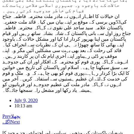
حالات کے باوجود وہ جمہوری اسلامی فلاحی ریاست کے
قیام کی خاطر جدوجہد کرتی رہیں ۔
ان خیالات کا اظہار انہوں نے مادر ملت محترمہ فاطمہ جناح
کی53ویں برسی کے موقع پر اپنے بیان میں کیا۔ قائد ملت جعفریہ
پاکستان علامہ سید ساجد علی نقوی نے کہاکہ محترمہ فاطمہ
جناح روز اول سے بانی پاکستان کے شانہ بشانہ ساتھ رہیں اور قیام
پاکستان میں اپنا بھرپور کردار ادا کیا اور مشکل حالات کے باوجود
اپنے بھائی کا ساتھ چھوڑا نہ ہی ان کے نظریات سے انحراف کیا۔
قائد کی رحلت کے بعد بھی بہت سی مشکلیں آئیں مگر وہ اپنے
موقف پر ڈٹی رہیںاور اپنے آخری ایام تک ان پر کاربند رہیں۔
انہوںنے کہاکہ پوری قوم کو محترمہ کے افکار اور ان کی جدوجہد
سے سبق سیکھنا چاہیے۔ اسلام اور پاکستان کی تاریخ میں خواتین
کا ایک بڑا کردار رہاہے،پوری قوم کو بھی چاہیے کہ وہ ملک و قوم
کی خدمت کےلئے ان عظیم ہستیوں سے استفادہ کریں۔ آخر میں
انہوں نے کہاکہ مادر ملت کی عظیم جدوجہد اور قربانیوں کو
ہمیشہ یاد رکھا اور مشعل راہ سمجھا جائےگا۔
July 9, 2020
10:13 am
پچھلا
Prev
Next
اگلے
شیعیان پاکستان کی مذهبی , سیاسی اور اجتماعی جد و جهد کا