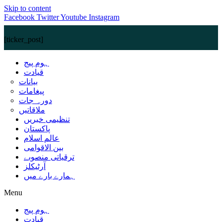
Skip to content
Facebook
Twitter
Youtube
Instagram
[ticker_post]
ہوم پیج
قیادت
بیانات
پیغامات
دورہ جات
ملاقاتیں
تنظیمی خبریں
پاکستان
عالم اسلام
بین الاقوامی
ترقیاتی منصوبے
آرٹیکلز
ہمارے بارے میں
Menu
ہوم پیج
قیادت