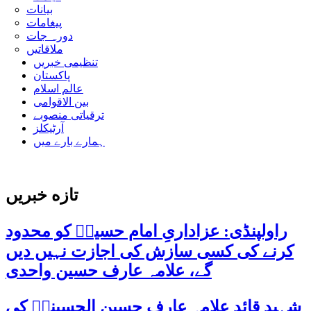
بیانات
پیغامات
دورہ جات
ملاقاتیں
تنظیمی خبریں
پاکستان
عالم اسلام
بین الاقوامی
ترقیاتی منصوبے
آرٹیکلز
ہمارے بارے میں
تازه خبریں
راولپنڈی: عزاداریِ امام حسینؑ کو محدود
کرنے کی کسی سازش کی اجازت نہیں دیں
گے، علامہ عارف حسین واحدی
شہید قائد علامہ عارف حسین الحسینیؒ کی