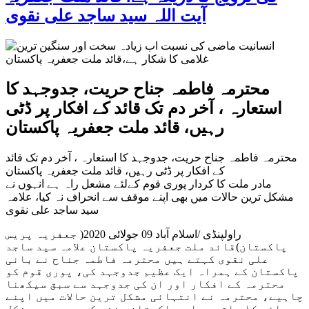
آیت اللہ سید ساجد علی نقوی
محترمہ فاطمہ جناح حریت، جدوجہد کا
استعارہ ، آخر دم تک قائد کے افکار پر ڈٹی
رہیں، قائد ملت جعفریہ پاکستان
محترمہ فاطمہ جناح حریت، جدوجہد کا استعارہ ، آخر دم تک قائد
کے افکار پر ڈٹی رہیں، قائد ملت جعفریہ پاکستان
مادر ملت کا کردار پوری قوم کےلئے مشعل راہ ہے انہوں نے
مشکل ترین حالات میں بھی اپنے موقف سے انحراف نہ کیا، علامہ
سید ساجد علی نقوی
راولپنڈی /اسلام آباد 09 جولائی 2020( جعفریہ پریس
پاکستان)قائد ملت جعفریہ پاکستان علامہ سید ساجد
علی نقوی کہتے ہیں محترمہ فاطمہ جناح نے بانی
پاکستان کے ہمراہ ایک عظیم جدوجہد کی، پوری قوم کو
محترمہ کے افکار اور ان کی جدوجہد سے سبق سیکھنا
چاہیے، محترمہ نے انتہائی مشکل ترین حالات میں اپنے
بھائی کا ساتھ دیا ، پاکستان بننے کے بعد بھی مشکل