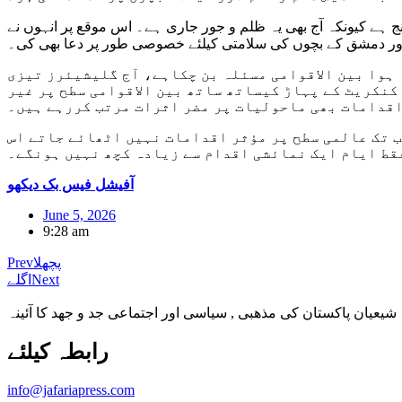
 ہے کیونکہ آج بھی یہ ظلم و جور جاری ہے۔ اس موقع پر انہوں نے
اور دمشق کے بچوں کی سلامتی کیلئے خصوصی طور پر دعا بھی کی۔
 ہوا بین الاقوامی مسئلہ بن چکاہے، آج گلیشیئرز تیزی
کنکریٹ کے پہاڑ کیساتھ ساتھ بین الاقوامی سطح پر غیر
قدامات بھی ماحولیات پر مضر اثرات مرتب کررہے ہیں۔
جب تک عالمی سطح پر مؤثر اقدامات نہیں اٹھائے جاتے اس
قط ایام ایک نمائشی اقدام سے زیادہ کچھ نہیں ہونگے۔
آفیشل فیس بک دیکھو
June 5, 2026
9:28 am
پچھلا
Prev
Next
اگلے
شیعیان پاکستان کی مذهبی , سیاسی اور اجتماعی جد و جهد کا آئینہ
info@jafariapress.com​