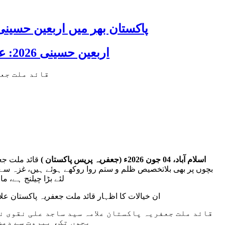
پاکستان بھر میں اربعین حسینی 2026 عقیدت، اتحاد اور جوش و جذبے کے ساتھ منایا گیا، لاکھوں عزادار جلوسوں میں
اربعین حسینی 2026: عزاداری فکر حسینی کی ترویج کا ذریعہ ہے، قائد ملت جعفریہ آیت اللہ سید ساجد علی نقوی
اسلام آباد، 04 جون 2026ء (جعفریہ پریس پاکستان )
قائد ملت جع
بچوں پر بھی بلاتخصیص ظلم و ستم روا روکھے ہوئے ہیں، غزہ سے
لئے بڑا چیلنج ہے، م
ان خیالات کا اظہار قائد ملت جعفریہ پاکستان علامہ سید ساجد علی نقوی نے 4 جون کو جارحیت کے شکار بچوں، 05 جون 
قائد ملت جعفریہ پاکستان علامہ سید ساجد علی نقوی نے
بچوں تک، بیروت سے دمش