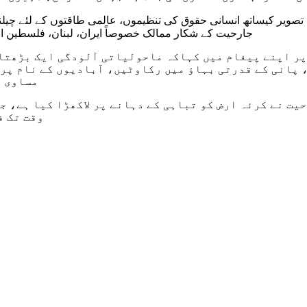
صویر کیساتھ انسانی حقوق کی تنظیموں، عالمی طاقتوں کے لئے چیلنج
جارحیت کے شکار ممالک خصوصاً ایران، لبنان، فلسطین 
 پر اپنے پیغام میں کہاکہ ماحولیاتی آلودگی ایک بڑھتا
، پانی کے قدرتی بہاؤ میں رکاوٹیں، آبادیوں کے نام پر 
مساوی ا
حیت نے کرئہ ارض کو تباہی کے دہانے پر لاکھڑا کیا ہے، 
وقت تک ف