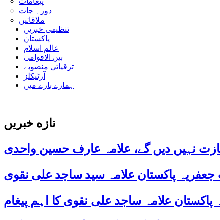
پیغامات
دورہ جات
ملاقاتیں
تنظیمی خبریں
پاکستان
عالم اسلام
بین الاقوامی
ترقیاتی منصوبے
آرٹیکلز
ہمارے بارے میں
تازه خبریں
ازت نہیں دیں گے، علامہ عارف حسین واحدی
 جعفریہ پاکستان علامہ سید ساجد علی نقوی