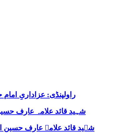
راولپنڈی: عزاداریِ اما
شہید قائد علامہ عارف حسین
شہید قائد علامہ عارف حسین الحسینیؒ کی 38ویں برسی پر قائد ملت جعفریہ پاکستان 