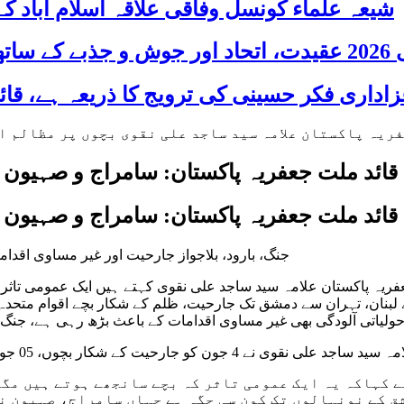
شیعہ علماء کونسل وفاقی علاقہ اسلام آباد
 شریک
قائد ملت جعفریہ پاکستان: سامراج و صہیون 
قائد ملت جعفریہ پاکستان: سامراج و صہیون 
جنگ، بارود، بلاجواز جارحیت اور غیر مساوی اقداما
فریہ پاکستان علامہ سید ساجد علی نقوی کہتے ہیں ایک عمومی تاثر
 لبنان، تہران سے دمشق تک جارحیت، ظلم کے شکار بچے اقوام متحدہ
احولیاتی آلودگی بھی غیر مساوی اقدامات کے باعث بڑھ رہی ہے، جنگ، 
کو عالمی ماحولیاتی دن سے منسوب ایام پر اپنے پیغامات میں کیا۔
 کہاکہ یہ ایک عمومی تاثر کہ بچے سانجھے ہوتے ہیں مگر 
ق کے نونہالوں تک کون سی جگہ ہے جہاں سامراج، صہیون نے