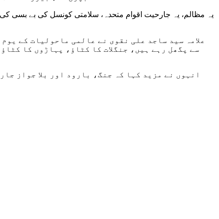
یہ مظالم، یہ جارحیت اقوام متحدہ، سلامتی کونسل کی بے بسی کی ت
علامہ سید ساجد علی نقوی نے عالمی ماحولیات کے یوم
سے پگھل رہے ہیں، جنگلات کا کٹاؤ، پہاڑوں کا کٹاؤ
انہوں نے مزید کہا کہ جنگ، بارود اور بلا جواز جار