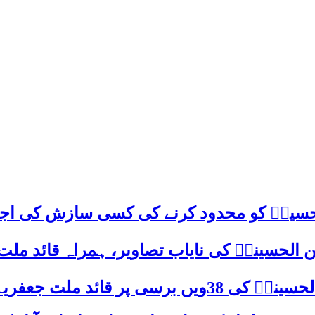
م حسینؑ کو محدود کرنے کی کسی سازش کی اج
 الحسینیؒ کی نایاب تصاویر، ہمراہ قائد ملت
علامہ ساجد علی نقوی کا اہم پیغام