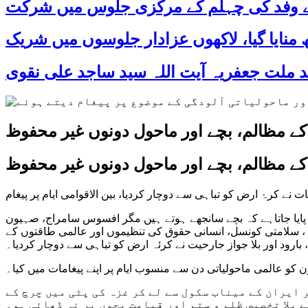
 کے وفد کی چہلم کے مرکزی جلوس میں شرکت
کے مظالم، بچے اور ماحول دونوں غیر محفوظ
کے مظالم، بچے اور ماحول دونوں غیر محفوظ
ت نے کرۂ ارض کو تباہی سے دوچار کردیا، بین الاقوامی ایام پر پیغام
 پایا جاتاہے کہ بچے سانجھے ہوتے ہیں مگر افسوس سامراج، صہیون
، سلامتی کونسل، انسانی حقوق کی تنظیموں اور عالمی طاقتوں کے
بارود اور بلا جواز جارحیت نے کرئہ ارض کو تباہی سے دوچار کردیا۔
ایران کے میناب سکول سے لے کر غزہ کی پٹی میں چرچ کے
 بلا تخصیص ظلم و ستم اور قیامت بچوں پر نہ ڈھائی ہو۔