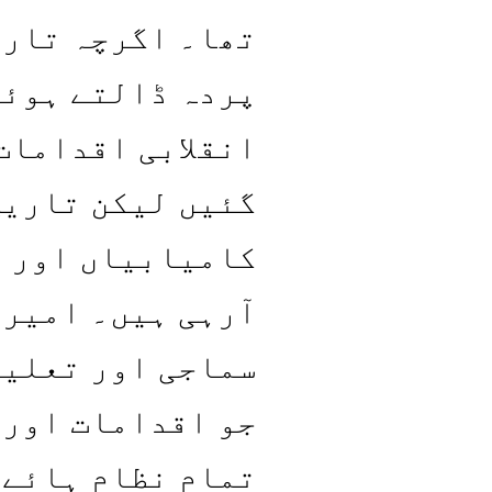
تھا۔ اگرچہ تاری
پردہ ڈالتے ہوئے
انقلابی اقدامات
گئیں لیکن تاریخ
کامیابیاں اور ا
آرہی ہیں۔ امیرا
سماجی اور تعلیم
جو اقدامات اور 
تمام نظام ہائے 