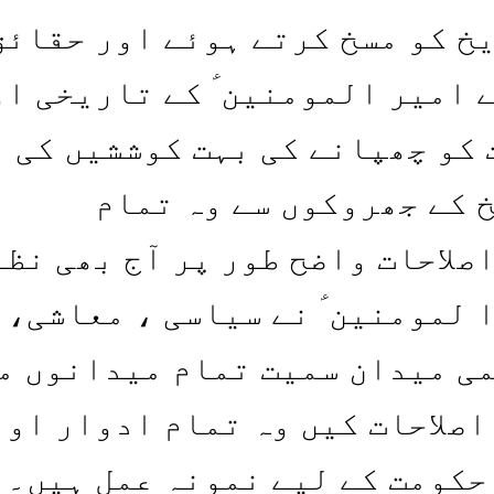
خ کو مسخ کرتے ہوئے اور حقائق
 امیر المومنین ؑ کے تاریخی او
 کو چھپانے کی بہت کوششیں کی
 کے جھروکوں سے وہ تمام
صلاحات واضح طور پر آج بھی نظر
 لمومنین ؑ نے سیاسی ، معاشی،
ی میدان سمیت تمام میدانوں م
اصلاحات کیں وہ تمام ادوار اور
حکومت کے لیے نمونہ عمل ہیں۔