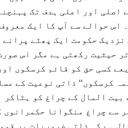
 اصلی اور اعلی ہدف تک پہنچنے
 اس حوالے سے آپ کا ایک معروف
ے نزدیک حکومت ایک پھٹے پرانے
تر حیثیت رکھتی ہے مگر اس صورت
یعے کسی حق کو قائم کرسکوں اور
مہ کرسکوں‘‘ ذاتی نوعیت کے مسا
 بیت المال کے چراغ کو ہٹاکر
ر سے چراغ منگوانا حکمرانوں ک
ال ہے کہ ذاتی ضروریات پر قوم