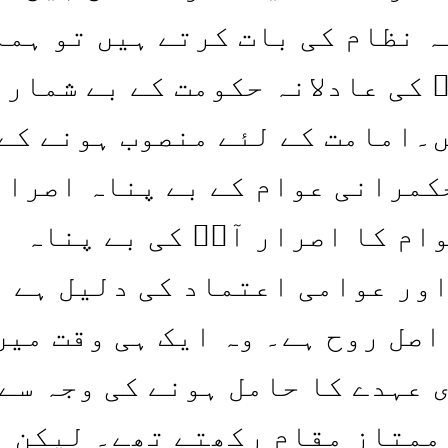
ہ نظام کی بات کرتے ہیں تو ہما
 کی عادلانہ حکومت کے بے شمار
۔امامت کے لئے منصوب ہونے کے
کمرانی عوام کے بے پناہ اصرار
ام کا اصرار آپؑ کی بے پناہ
ور عوامی اعتماد کی دلیل ہے ا
اصل روح ہے۔ وہ ایک ہی وقت میں
 عہدے کا حامل ہونے کی وجہ سے
ممتاز مقام رکھتے تھے۔ لیکن