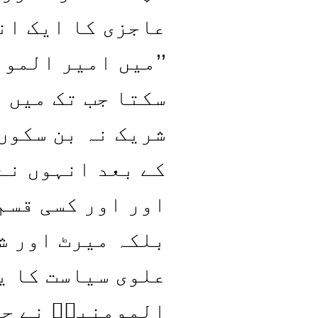
عاجزی کا ایک ان
’’میں امیر الموم
سکتا جب تک میں 
شریک نہ بن سکوں‘
کے بعد انہوں نے
اور اور کسی قسم
بلکہ میرٹ اور ش
علوی سیاست کا ی
المومنینؑ نے حک