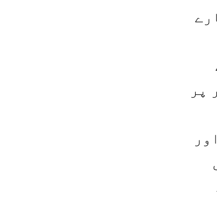
رے
 پر
ور