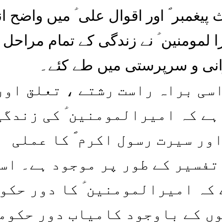
پیغمبر ؐ اور اقوال علی ؑ میں واضح ان
ا لمومنین ؑ نے زندگی کے تمام مراحل
انی و سرپرستی میں طے کئے۔
اسی براہ راست رشتے ، تعلق اور
ہے کہ امیرالمومنین ؑ کی زندگی
ور سیرت رسول اکرم ؐ کا عملی
تفسیر کے طور پر موجود ہے۔ اس
 کہ امیرالمومنین ؑ کا دور حکو
ں کے باوجود کامیاب دور حکوم