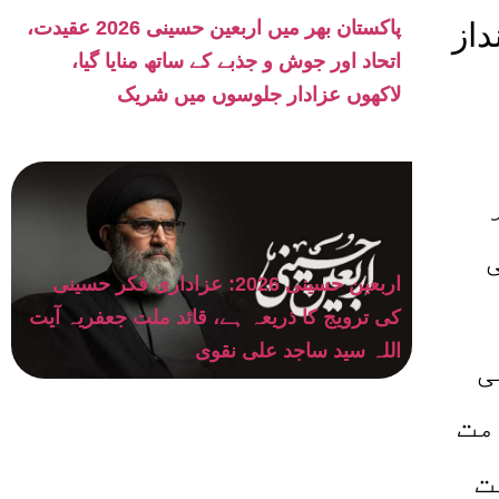
داز
پاکستان بھر میں اربعین حسینی 2026 عقیدت،
اتحاد اور جوش و جذبے کے ساتھ منایا گیا،
لاکھوں عزادار جلوسوں میں شریک
اربعین حسینی 2026: عزاداری فکر حسینی
کی ترویج کا ذریعہ ہے، قائد ملت جعفریہ آیت
اللہ سید ساجد علی نقوی
ی
مت
ت