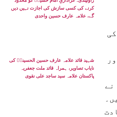
راولپنڈی: عزاداریِ امام حسینؑ کو محدود
کرنے کی کسی سازش کی اجازت نہیں دیں
گے، علامہ عارف حسین واحدی
کی
ور
شہید قائد علامہ عارف حسین الحسینیؒ کی
نایاب تصاویر، ہمراہ قائد ملت جعفریہ
پاکستان علامہ سید ساجد علی نقوی
نے
ں۔
دت