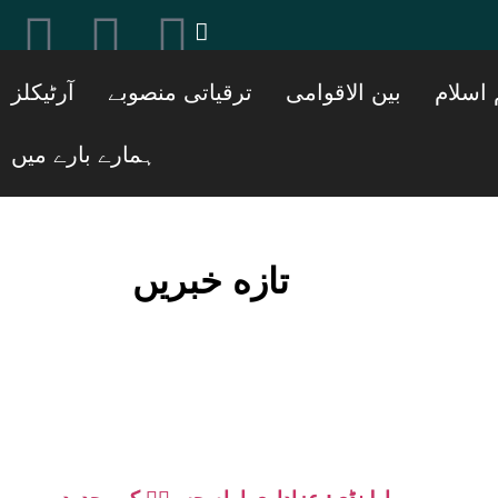
[ticker_post]
 اسلام
بین الاقوامی
ترقیاتی منصوبے
آرٹیکلز
ہمارے بارے میں
تازه خبریں