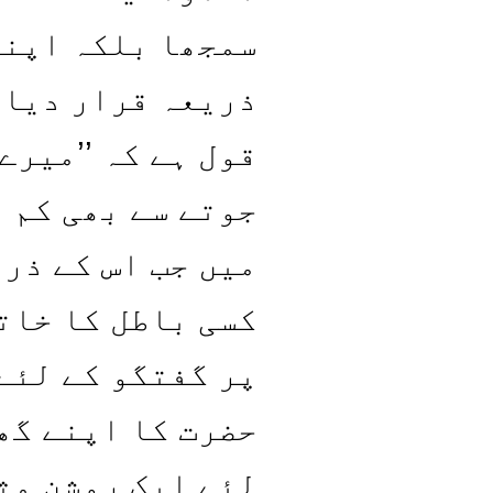
سمجھا بلکہ اپنے
ذریعہ قرار دیا۔
قول ہے کہ ’’میر
جوتے سے بھی کم 
میں جب اس کے ذر
کسی باطل کا خات
پر گفتگو کے لئے
حضرت کا اپنے گھ
لئے ایک روشن مث