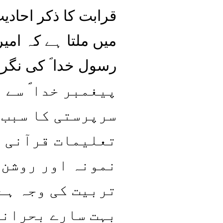
قرابت کا ذکر احادیث 
میں ملتا ہے کہ امیر
رسول خدا ؐ کی نگر
پیغمبر خدا ؐ سے 
سرپرستی کا سبب 
تعلیمات قرآنی ا
نمونہ اور روشن 
تربیت کی وجہ ہے
بہت سارے بحرانو