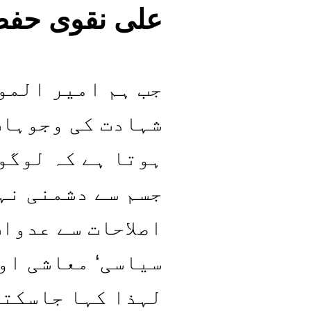
علی نقوی حفظہ
جب ہم امیر المو
شہادت کی وجوہات
ہوتا ہے کہ لوگو
جسم سے دشمنی نہ
اصلاحات سے عدوات
سیاسی‘ معاشی او
لہذا کہا جاسکتا