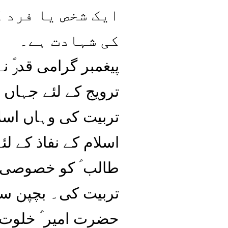
ایک شخص یا فرد ک
کی شہادت ہے۔
پیغمبر گرامی قدرؐ ن
ترویج کے لئے جہاں ب
تربیت کی وہاں اسل
اسلام کے نفاذ کے ل
طالب ؑ کو خصوصی طو
تربیت کی۔ بچپن سے
حضرت امیر ؑ خلوت 