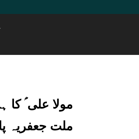
ہ
مولا علی ؑ کا
ملت جعفریہ پا