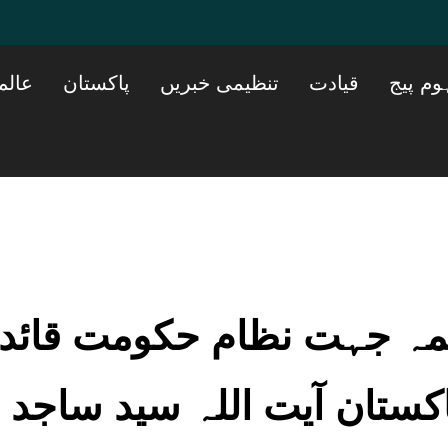
وم پیج
قیادت
تنظیمی خبریں
پاکستان
عالم
 ہمہ جہت نظام حکومت قائد
کستان آیت اللہ سید ساجد