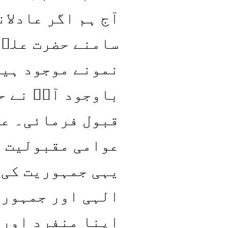
آج ہم اگر عادلان
سامنے حضرت علیؑ
نمونے موجود ہیں
باوجود آپؑ نے ح
قبول فرمائی۔ عو
عوامی مقبولیت ا
یہی جمہوریت کی 
الہی اور جمہوری
اپنا منفرد اور 