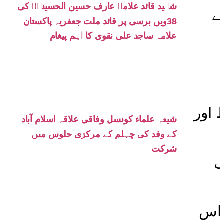
شہید قائد علامہ عارف حسین الحسینیؒ کی
ے
38ویں برسی پر قائد ملت جعفریہ پاکستان
علامہ ساجد علی نقوی کا اہم پیغام
اور
شیعہ علماء کونسل وفاقی علاقہ اسلام آباد
کے وفد کی چہلم کے مرکزی جلوس میں
شرکت
 اس