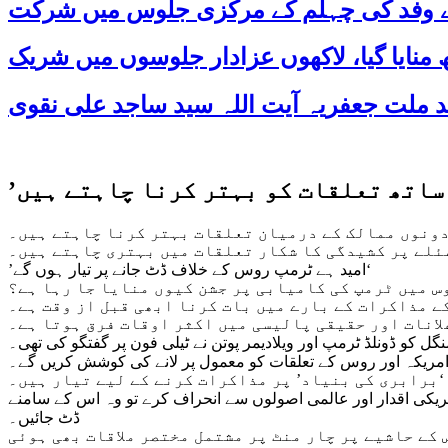
 کے وفد کی چہلم کے مرکزی جلوس میں شرکت
 دونوں ممالک کے درمیان تعلقات بہتر کرنا چاہتے ہیں۔
ئلے پر کشیدگی کا شکار تعلقات میں بہتری چاہتے ہیں۔
’امید ہے ٹرمپ روس کے خلاف ڈٹ جانے پر تیار ہوں گے‘
س میں ٹرمپ کی کامیابی پر جشن کیوں منایا جا رہا ہے؟
 کے مذاکرات کے بارے میں بات کرنا ابھی قبل از وقت ہے۔
لانات اور حقیقی پالیسی میں اکثر اوقات فرق ہوتا ہے۔
ل کو ڈونلڈ ٹرمپ اور ویلادیمر پوتن نے ٹیلی فون پر گفتگو کی تھی۔
امریکہ اور روس کے تعلقات کو معمول پر لانے کی کوشش کریں گے۔
‘برابری کی بنیاد’ پر مذاکرات کرنے کے لیے تیار ہیں۔
مریکی اقدار اور عالمی اصولوں سے انحراف کرے تو وہ اس کے سامنے
ڈٹ جائیں۔
کے حاشیے پر چار منٹ پر مشتمل مختصر ملاقات بھی ہوئی