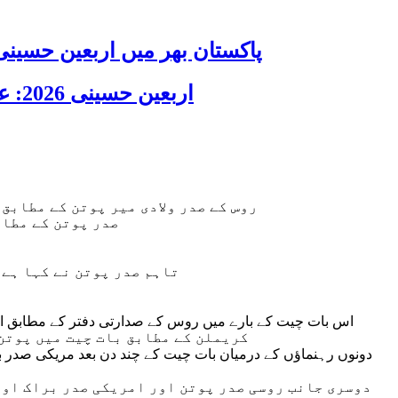
پاکستان بھر میں اربعین حسینی 2026 عقیدت، اتحاد اور جوش و جذبے کے ساتھ منایا گیا، لاکھوں عزادار جلوسوں میں
اربعین حسینی 2026: عزاداری فکر حسینی کی ترویج کا ذریعہ ہے، قائد ملت جعفریہ آیت اللہ سید ساجد علی نقوی
روس کے صدر ولادی میر پوتن کے مطابق
صدر پوتن کے مطاب
تاہم صدر پوتن نے کہا ہے 
اس بات چیت کے بارے میں روس کے صدارتی دفتر کے مطابق ام
کریملن کے مطابق بات چیت میں پوتن 
دونوں رہنماؤں کے درمیان بات چیت کے چند دن بعد مریکی صدر برا
دوسری جانب روسی صدر پوتن اور امریکی صدر براک اوبا