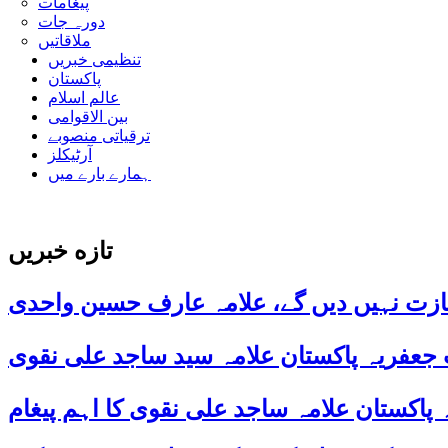
پیغامات
دورہ جات
ملاقاتیں
تنظیمی خبریں
پاکستان
عالم اسلام
بین الاقوامی
ترقیاتی منصوبے
آرٹیکلز
ہمارے بارے میں
تازه خبریں
ازت نہیں دیں گے، علامہ عارف حسین واحدی
 جعفریہ پاکستان علامہ سید ساجد علی نقوی