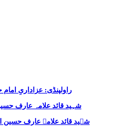
راولپنڈی: عزاداریِ اما
شہید قائد علامہ عارف حسین
شہید قائد علامہ عارف حسین الحسینیؒ کی 38ویں برسی پر قائد ملت جعفریہ پاکستان 