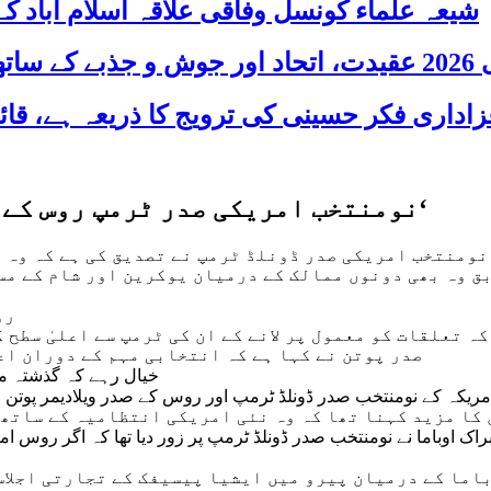
شیعہ علماء کونسل وفاقی علاقہ اسلام آباد
 شریک
’نومنتخب امریکی صدر ٹرمپ روس کے ساتھ تعلقات کو بہتر کرنا چاہتے ہیں‘
 نومنتخب امریکی صدر ڈونلڈ ٹرمپ نے تصدیق کی ہے کہ وہ
ق وہ بھی دونوں ممالک کے درمیان یوکرین اور شام کے مس
رو
کہ تعلقات کو معمول پر لانے کے ان کی ٹرمپ سے اعلیٰ سطح
صدر پوتن نے کہا ہے کہ انتخابی مہم کے دوران اع
خیال رہے کہ گذشتہ منگ
ریکہ کے نومنتخب صدر ڈونلڈ ٹرمپ اور روس کے صدر ویلادیمر پوتن 
کا مزید کہنا تھا کہ وہ نئی امریکی انتظامیہ کے ساتھ 
ک اوباما نے نومنتخب صدر ڈونلڈ ٹرمپ پر زور دیا تھا کہ اگر روس ا
ما کے درمیان پیرو میں ایشیا پیسیفک کے تجارتی اجلاس 