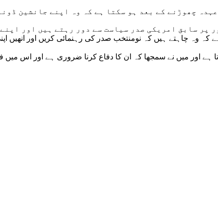
ہدہ چھوڑنے کے بعد ہو سکتا ہے کہ وہ اپنے جانشین ڈونل
 پر سابق امریکی صدر سیاست سے دور رہتے ہیں اور اپنے
 کہ وہ چاہتے ہیں کہ نومنتخب صدر کی رہنمائی کریں اور انھیں اپن