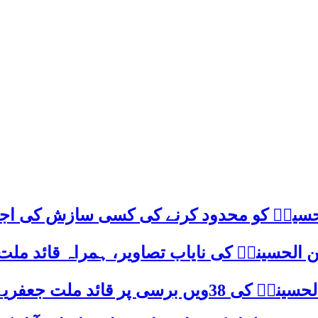
م حسینؑ کو محدود کرنے کی کسی سازش کی اج
 الحسینیؒ کی نایاب تصاویر، ہمراہ قائد ملت
علامہ ساجد علی نقوی کا اہم پیغام